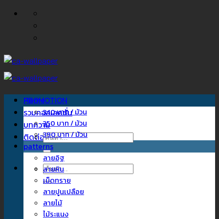
ข้าม
ไป
ยัง
เนื้อหา
Home
PROMOTION
รวมคอลเลคชั่น
340 บาท / ม้วน
350 บาท / ม้วน
บทความ
390 บาท / ม้วน
ติดต่อเรา
ค้นหา:
patterns
ลายอิฐ
ค้นหา:
ลายหิน
เม็ดทราย
ลายปูนเปลือย
ลายไม้
ไม้ระแนง