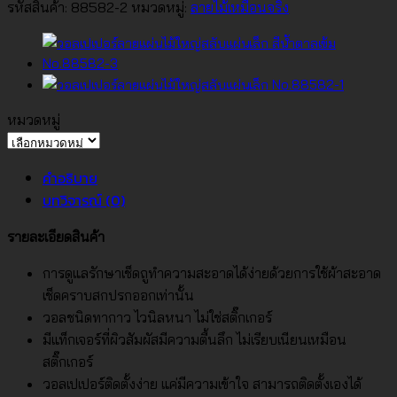
ลาย
รหัสสินค้า:
88582-2
หมวดหมู่:
ลายไม้เหมือนจริง
แผ่น
ไม้
ใหญ่
สลับ
แผ่น
หมวดหมู่
เล็ก
หมวด
No.88582-
หมู่
คำอธิบาย
2
บทวิจารณ์ (0)
ชิ้น
รายละเอียดสินค้า
การดูแลรักษาเช็ดถูทำความสะอาดได้ง่ายด้วยการใช้ผ้าสะอาด
เช็ดคราบสกปรกออกเท่านั้น
วอลชนิดทากาว ไวนิลหนา ไม่ใช่สติ๊กเกอร์
มีแท็กเจอร์ที่ผิวสัมผัสมีความตื้นลึก ไม่เรียบเนียนเหมือน
สติ๊กเกอร์
วอลเปเปอร์ติดตั้งง่าย แค่มีความเข้าใจ สามารถติดตั้งเองได้