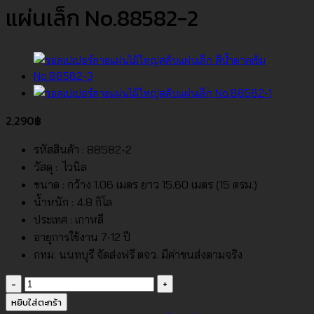
แผ่นเล็ก No.88582-2
2,290
฿
รหัสสินค้า : 88582-2
วัสดุ : ไวนิล
ขนาด : กว้าง 1.06 เมตร ยาว 15.60 เมตร (15 ตรม.)
น้ำหนัก : 4.8 กิโล
ประเทศ : เกาหลี
อายุการใช้งาน 7-12 ปี
กทม. นนทบุรี จัดส่งฟรี ตจว. มีค่าขนส่งตามจริง
จำนวน
วอลเปเปอร์
หยิบใส่ตะกร้า