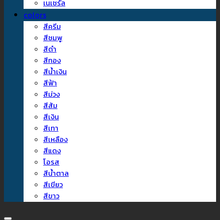
เนเชรัล
colors
สีครีม
สีชมพู
สีดำ
สีทอง
สีน้ำเงิน
สีฟ้า
สีม่วง
สีส้ม
สีเงิน
สีเทา
สีเหลือง
สีแดง
โอรส
สีน้ำตาล
สีเขียว
สีขาว