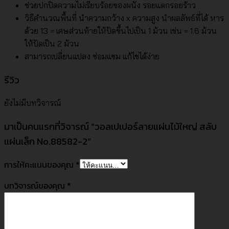
ช่วยปกปิดความไม่เรียบร้อยของผนัง รอยแตกรอยร้าว
วิธีคำนวณพื้นที่ นำความกว้าง x ความสูง นำผลลัพธ์ที่ได้ หาร
ด้วย 13 = เศษส่วนท้ายให้ปัดขึ้นไปเป็น 1 ม้วน เช่น = 1.6 ม้วน
ให้ปัดเป็น 2 ม้วน
สามารถเปลี่ยนแปลง ซ่อมแซม แก้ไขได้ง่าย
รีวิว
ยังไม่มีบทวิจารณ์
มาเป็นคนแรกที่วิจารณ์ “วอลเปเปอร์ลายแผ่นไม้ใหญ่ สลับ
แผ่นเล็ก No.88582-2”
การให้คะแนนของคุณ
*
บทวิจารณ์ของคุณ
*