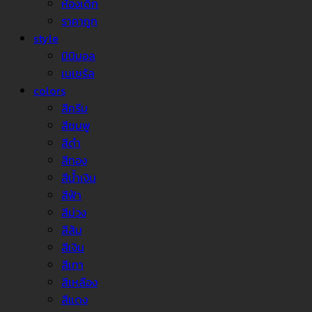
ห้องเด็ก
ราคาถูก
style
มินิมอล
เนเชรัล
colors
สีครีม
สีชมพู
สีดำ
สีทอง
สีน้ำเงิน
สีฟ้า
สีม่วง
สีส้ม
สีเงิน
สีเทา
สีเหลือง
สีแดง