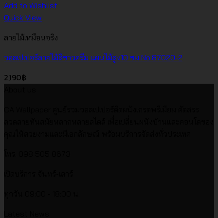
Add to Wishlist
Quick View
ลายไม้เหมือนจริง
วอลเปเปอร์ลายไม้สีขาวครีม แผ่นไม้สูง10 ซม No.87020-2
2,190
฿
About us
CA Wallpaper ศูนย์รวมวอลเปเปอร์ติดผนังเกรดพรีเมียม คัดสรร
ลวดลายทันสมัยหลากหลายสไตล์ เพื่อเปลี่ยนผนังบ้านและคอนโดของ
คุณให้สวยงามและมีเอกลักษณ์ พร้อมบริการจัดส่งทั่วประเทศ
โทร. 098 505 8673
เปิดบริการ จันทร์-เสาร์
ทุกวัน 09:00 - 18:00 น.
Latest News