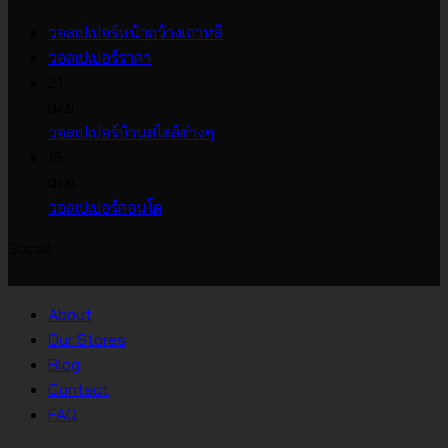
ไม่มี
วอลเปเปอร์หน้ากว้างเกาหลี
ไม่มี
ความ
วอลเปเปอร์ราคา
ความ
เห็น
21
บน
เห็น
เม.ย.
บน
วอลเปเปอร์
ไม่มี
วอลเปเปอร์บ้านสไตล์ต่างๆ
วอลเปเปอร์
หน้า
ความ
16
ราคา
กว้าง
เห็น
เม.ย.
บน
เกาหลี
ไม่มี
วอลเปเปอร์คอนโด
วอลเปเปอร์
ความ
Socail
บ้าน
เห็น
บน
สไตล์
วอลเปเปอร์
ต่างๆ
About
คอน
Our Stores
โด
Blog
Contact
FAQ