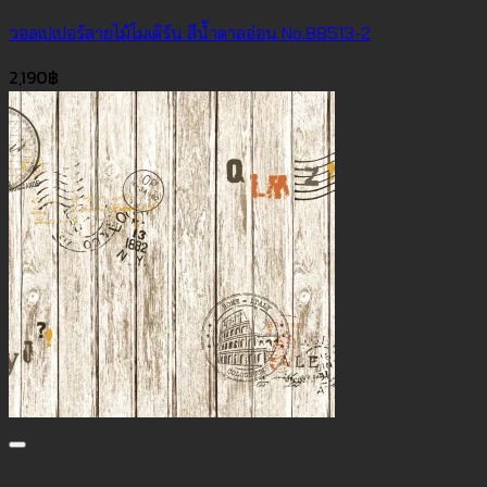
วอลเปเปอร์ลายไม้โมเดิร์น สีน้ำตาลอ่อน No.88513-2
2,190
฿