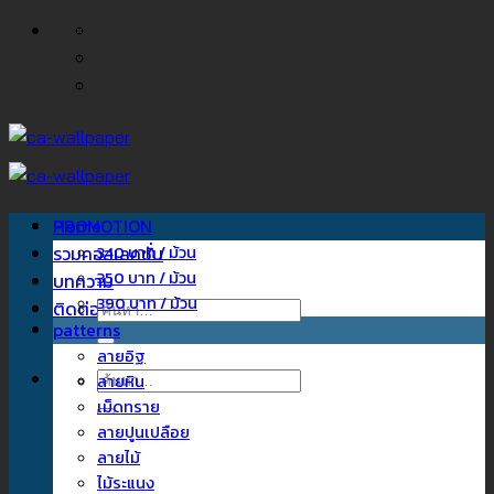
ข้าม
ไป
ยัง
เนื้อหา
Home
PROMOTION
รวมคอลเลคชั่น
340 บาท / ม้วน
350 บาท / ม้วน
บทความ
390 บาท / ม้วน
ติดต่อเรา
ค้นหา:
patterns
ลายอิฐ
ค้นหา:
ลายหิน
เม็ดทราย
ลายปูนเปลือย
ลายไม้
ไม้ระแนง