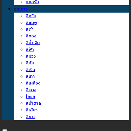
เนเชรัล
colors
สีครีม
สีชมพู
สีดำ
สีทอง
สีน้ำเงิน
สีฟ้า
สีม่วง
สีส้ม
สีเงิน
สีเทา
สีเหลือง
สีแดง
โอรส
สีน้ำตาล
สีเขียว
สีขาว