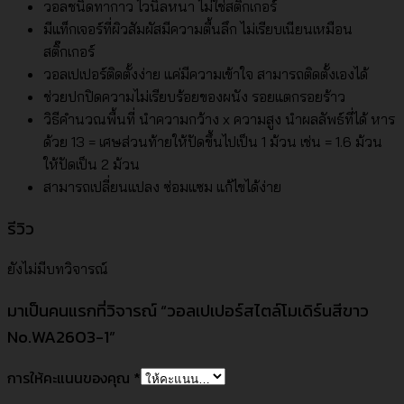
วอลชนิดทากาว ไวนิลหนา ไม่ใช่สติ๊กเกอร์
มีแท็กเจอร์ที่ผิวสัมผัสมีความตื้นลึก ไม่เรียบเนียนเหมือน
สติ๊กเกอร์
วอลเปเปอร์ติดตั้งง่าย แค่มีความเข้าใจ สามารถติดตั้งเองได้
ช่วยปกปิดความไม่เรียบร้อยของผนัง รอยแตกรอยร้าว
วิธีคำนวณพื้นที่ นำความกว้าง x ความสูง นำผลลัพธ์ที่ได้ หาร
ด้วย 13 = เศษส่วนท้ายให้ปัดขึ้นไปเป็น 1 ม้วน เช่น = 1.6 ม้วน
ให้ปัดเป็น 2 ม้วน
สามารถเปลี่ยนแปลง ซ่อมแซม แก้ไขได้ง่าย
รีวิว
ยังไม่มีบทวิจารณ์
มาเป็นคนแรกที่วิจารณ์ “วอลเปเปอร์สไตล์โมเดิร์นสีขาว
No.WA2603-1”
การให้คะแนนของคุณ
*