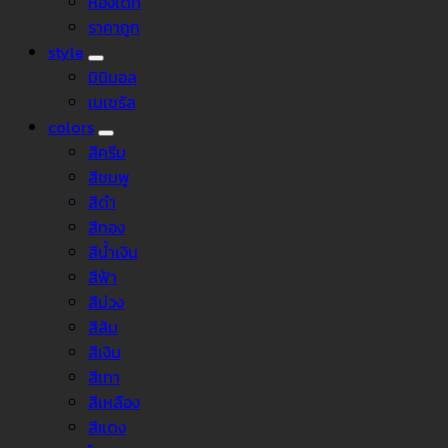
ห้องเด็ก
ราคาถูก
style
มินิมอล
เนเชรัล
colors
สีครีม
สีชมพู
สีดำ
สีทอง
สีน้ำเงิน
สีฟ้า
สีม่วง
สีส้ม
สีเงิน
สีเทา
สีเหลือง
สีแดง