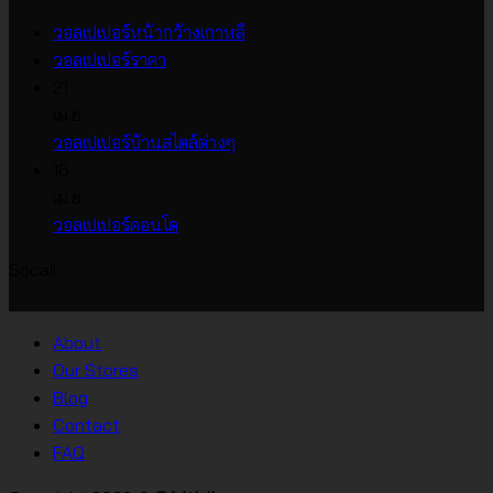
ไม่มี
วอลเปเปอร์หน้ากว้างเกาหลี
ไม่มี
ความ
วอลเปเปอร์ราคา
ความ
เห็น
21
บน
เห็น
เม.ย.
บน
วอลเปเปอร์
ไม่มี
วอลเปเปอร์บ้านสไตล์ต่างๆ
วอลเปเปอร์
หน้า
ความ
16
ราคา
กว้าง
เห็น
เม.ย.
บน
เกาหลี
ไม่มี
วอลเปเปอร์คอนโด
วอลเปเปอร์
ความ
Socail
บ้าน
เห็น
บน
สไตล์
วอลเปเปอร์
ต่างๆ
About
คอน
Our Stores
โด
Blog
Contact
FAQ