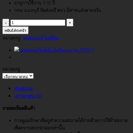
อายุการใช้งาน 7-12 ปี
กทม นนทบุรี จัดส่งฟรี ตจว มีค่าขนส่งตามจริง
จำนวน
วอลเปเปอร์
หยิบใส่ตะกร้า
สไตล์
หมวดหมู่:
วอลเปเปอร์ โมเดิร์น
โม
เดิร์น
สี
ขาว
หมวดหมู่
No.WA2603-
หมวด
1
หมู่
คำอธิบาย
ชิ้น
บทวิจารณ์ (0)
รายละเอียดสินค้า
การดูแลรักษาเช็ดถูทำความสะอาดได้ง่ายด้วยการใช้ผ้าสะอาด
เช็ดคราบสกปรกออกเท่านั้น