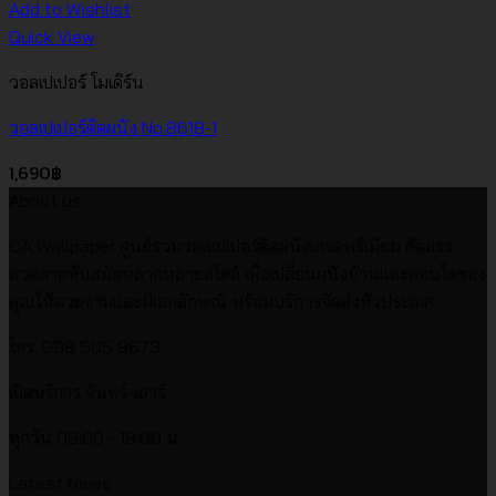
Add to Wishlist
Quick View
วอลเปเปอร์ โมเดิร์น
วอลเปเปอร์ติดผนัง No.8618-1
1,690
฿
About us
CA Wallpaper ศูนย์รวมวอลเปเปอร์ติดผนังเกรดพรีเมียม คัดสรร
ลวดลายทันสมัยหลากหลายสไตล์ เพื่อเปลี่ยนผนังบ้านและคอนโดของ
คุณให้สวยงามและมีเอกลักษณ์ พร้อมบริการจัดส่งทั่วประเทศ
โทร. 098 505 8673
เปิดบริการ จันทร์-เสาร์
ทุกวัน 09:00 - 18:00 น.
Latest News