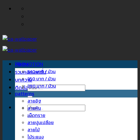
ข้าม
ไป
ยัง
เนื้อหา
Home
PROMOTION
รวมคอลเลคชั่น
340 บาท / ม้วน
350 บาท / ม้วน
บทความ
390 บาท / ม้วน
ติดต่อเรา
ค้นหา:
patterns
ลายอิฐ
ค้นหา:
ลายหิน
เม็ดทราย
ลายปูนเปลือย
ลายไม้
ไม้ระแนง