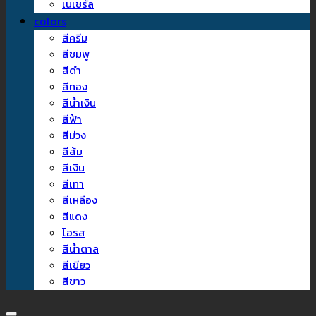
เนเชรัล
colors
สีครีม
สีชมพู
สีดำ
สีทอง
สีน้ำเงิน
สีฟ้า
สีม่วง
สีส้ม
สีเงิน
สีเทา
สีเหลือง
สีแดง
โอรส
สีน้ำตาล
สีเขียว
สีขาว