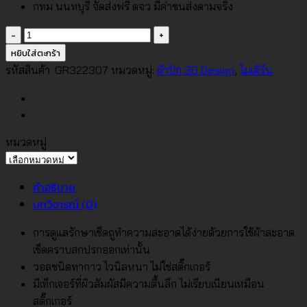
กทม นนทบุรี จัดส่งฟรี ตจว มีค่าขนส่งตามจริง
จำนวน
วอลเปเปอร์
หยิบใส่ตะกร้า
โม
รหัสสินค้า:
GR322307
หมวดหมู่:
ผ้าปัก 3D Design
,
โมเดิร์น
เดิร์น
ลาย
ลูก
บาก
หมวดหมู่
ศ์
หมวด
สีน้ำเงิน
หมู่
คำอธิบาย
No.GR322307
บทวิจารณ์ (0)
ชิ้น
การดูแลรักษาเช็ดถูทำความสะอาดได้ง่ายด้วยการใช้ผ้าสะอาด
เช็ดคราบสกปรกออกเท่านั้น
วอลชนิดทากาว ไวนิลหนา ไม่ใช่สติ๊กเกอร์
มีเท็กเจอร์ที่ผิวสัมผัสมีความตื้นลึก ไม่เรียบเนียนเหมือน
สติ๊กเกอร์