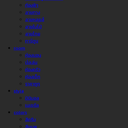
ท้องฟ้า
ลายทาง
ลายหลุยส์
ลายใบไม้
ลายไทย
การ์ตูน
room
ห้องนอน
นั่งเล่น
ห้องครัว
ห้องเด็ก
ราคาถูก
style
มินิมอล
เนเชรัล
colors
สีครีม
สีชมพู