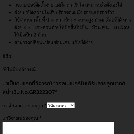
วอลเปเปอร์ติดตั้งง่าย แค่มีความเข้าใจ สามารถติดตั้งเองได้
ช่วยปกปิดความไม่เรียบร้อยของผนัง รอยแตกรอยร้าว
วิธีคำนวณพื้นที่ นำความกว้าง x ความสูง นำผลลัพธ์ที่ได้ หาร
ด้วย 4.3 = เศษส่วนท้ายให้ปัดขึ้นไปเป็น 1 ม้วน เช่น = 1.6 ม้วน
ให้ปัดเป็น 2 ม้วน
สามารถเปลี่ยนแปลง ซ่อมแซม แก้ไขได้ง่าย
รีวิว
ยังไม่มีบทวิจารณ์
มาเป็นคนแรกที่วิจารณ์ “วอลเปเปอร์โมเดิร์นลายลูกบากศ์
สีน้ำเงิน No.GR322307”
การให้คะแนนของคุณ
*
บทวิจารณ์ของคุณ
*