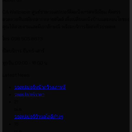
CA Wallpaper ศูนย์รวมวอลเปเปอร์ติดผนังเกรดพรีเมียม คัดสรร
ลวดลายทันสมัยหลากหลายสไตล์ เพื่อเปลี่ยนผนังบ้านและคอนโดของ
คุณให้สวยงามและมีเอกลักษณ์ พร้อมบริการจัดส่งทั่วประเทศ
โทร. 098 505 8673
เปิดบริการ จันทร์-เสาร์
ทุกวัน 09:00 - 18:00 น.
Latest News
ไม่มี
วอลเปเปอร์หน้ากว้างเกาหลี
ไม่มี
ความ
วอลเปเปอร์ราคา
ความ
เห็น
21
บน
เห็น
เม.ย.
บน
วอลเปเปอร์
ไม่มี
วอลเปเปอร์บ้านสไตล์ต่างๆ
วอลเปเปอร์
หน้า
ความ
16
ราคา
กว้าง
เห็น
เม.ย.