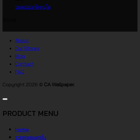
บน
เกาหลี
ไม่มี
วอลเปเปอร์คอนโด
วอลเปเปอร์
ความ
Socail
บ้าน
เห็น
บน
สไตล์
วอลเปเปอร์
ต่างๆ
About
คอน
Our Stores
โด
Blog
Contact
FAQ
Copyright 2026 ©
CA Wallpaper.
PRODUCT MENU
Home
รวมคอลเลคชั่น