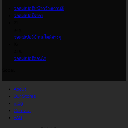
ไม่มี
วอลเปเปอร์หน้ากว้างเกาหลี
ไม่มี
ความ
วอลเปเปอร์ราคา
ความ
เห็น
21
บน
เห็น
เม.ย.
บน
วอลเปเปอร์
ไม่มี
วอลเปเปอร์บ้านสไตล์ต่างๆ
วอลเปเปอร์
หน้า
ความ
16
ราคา
กว้าง
เห็น
เม.ย.
บน
เกาหลี
ไม่มี
วอลเปเปอร์คอนโด
วอลเปเปอร์
ความ
Socail
บ้าน
เห็น
บน
สไตล์
วอลเปเปอร์
ต่างๆ
About
คอน
Our Stores
โด
Blog
Contact
FAQ