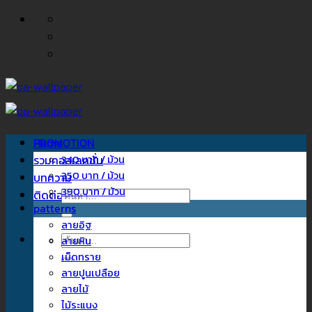
ข้าม
ไป
ยัง
เนื้อหา
Home
PROMOTION
รวมคอลเลคชั่น
340 บาท / ม้วน
350 บาท / ม้วน
บทความ
390 บาท / ม้วน
ติดต่อเรา
ค้นหา:
patterns
ลายอิฐ
ค้นหา:
ลายหิน
เม็ดทราย
ลายปูนเปลือย
ลายไม้
ไม้ระแนง