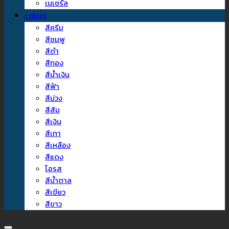
เนเชรัล
colors
สีครีม
สีชมพู
สีดำ
สีทอง
สีน้ำเงิน
สีฟ้า
สีม่วง
สีส้ม
สีเงิน
สีเทา
สีเหลือง
สีแดง
โอรส
สีน้ำตาล
สีเขียว
สีขาว