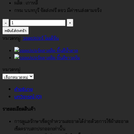
ผลิต : เกาหลี
กทม นนทบุรี จัดส่งฟรี ตจว มีค่าขนส่งตามจริง
จำนวน
วอลเปเปอร์
หยิบใส่ตะกร้า
คลาสสิค
หมวดหมู่:
วอลเปเปอร์ โมเดิร์น
พื้น
สี
เทา
อ่อน
หมวดหมู่
No.88668-
หมวด
2
หมู่
คำอธิบาย
ชิ้น
บทวิจารณ์ (0)
รายละเอียดสินค้า
การดูแลรักษาเช็ดถูทำความสะอาดได้ง่ายด้วยการใช้ผ้าสะอาด
เช็ดคราบสกปรกออกเท่านั้น