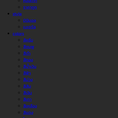
ห้องเด็ก
ราคาถูก
style
มินิมอล
เนเชรัล
colors
สีครีม
สีชมพู
สีดำ
สีทอง
สีน้ำเงิน
สีฟ้า
สีม่วง
สีส้ม
สีเงิน
สีเทา
สีเหลือง
สีแดง