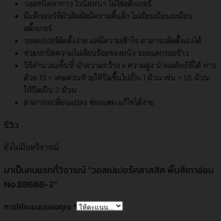
วอลชนิดทากาว ไวนิลหนา ไม่ใช่สติ๊กเกอร์
มีแท็กเจอร์ที่ผิวสัมผัสมีความตื้นลึก ไม่เรียบเนียนเหมือน
สติ๊กเกอร์
วอลเปเปอร์ติดตั้งง่าย แค่มีความเข้าใจ สามารถติดตั้งเองได้
ช่วยปกปิดความไม่เรียบร้อยของผนัง รอยแตกรอยร้าว
วิธีคำนวณพื้นที่ นำความกว้าง x ความสูง นำผลลัพธ์ที่ได้ หาร
ด้วย 13 = เศษส่วนท้ายให้ปัดขึ้นไปเป็น 1 ม้วน เช่น = 1.6 ม้วน
ให้ปัดเป็น 2 ม้วน
สามารถเปลี่ยนแปลง ซ่อมแซม แก้ไขได้ง่าย
รีวิว
ยังไม่มีบทวิจารณ์
มาเป็นคนแรกที่วิจารณ์ “วอลเปเปอร์คลาสสิค พื้นสีเทาอ่อน
No.88668-2”
การให้คะแนนของคุณ
*