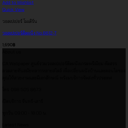
Add to Wishlist
Quick View
วอลเปเปอร์ โมเดิร์น
วอลเปเปอร์ติดผนัง No.8612-7
1,690
฿
About us
CA Wallpaper ศูนย์รวมวอลเปเปอร์ติดผนังเกรดพรีเมียม คัดสรร
ลวดลายทันสมัยหลากหลายสไตล์ เพื่อเปลี่ยนผนังบ้านและคอนโดของ
คุณให้สวยงามและมีเอกลักษณ์ พร้อมบริการจัดส่งทั่วประเทศ
โทร. 098 505 8673
เปิดบริการ จันทร์-เสาร์
ทุกวัน 09:00 - 18:00 น.
Latest News