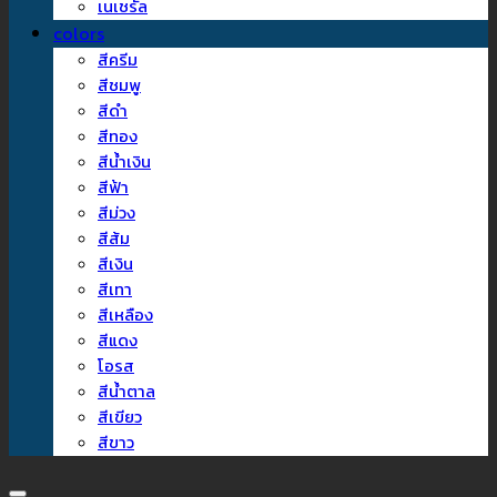
เนเชรัล
colors
สีครีม
สีชมพู
สีดำ
สีทอง
สีน้ำเงิน
สีฟ้า
สีม่วง
สีส้ม
สีเงิน
สีเทา
สีเหลือง
สีแดง
โอรส
สีน้ำตาล
สีเขียว
สีขาว