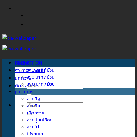
ข้าม
ไป
ยัง
เนื้อหา
Home
PROMOTION
รวมคอลเลคชั่น
340 บาท / ม้วน
350 บาท / ม้วน
บทความ
390 บาท / ม้วน
ติดต่อเรา
ค้นหา:
patterns
ลายอิฐ
ค้นหา:
ลายหิน
เม็ดทราย
ลายปูนเปลือย
ลายไม้
ไม้ระแนง