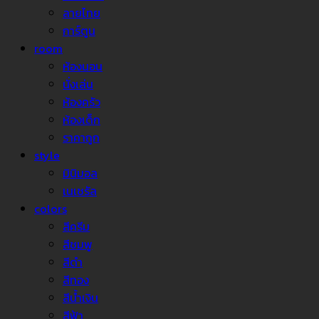
ลายไทย
การ์ตูน
room
ห้องนอน
นั่งเล่น
ห้องครัว
ห้องเด็ก
ราคาถูก
style
มินิมอล
เนเชรัล
colors
สีครีม
สีชมพู
สีดำ
สีทอง
สีน้ำเงิน
สีฟ้า