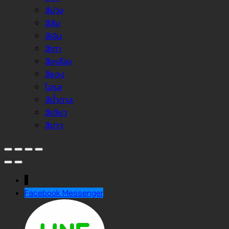
สีม่วง
สีส้ม
สีเงิน
สีเทา
สีเหลือง
สีแดง
โอรส
สีน้ำตาล
สีเขียว
สีขาว
↓
Facebook Messenger