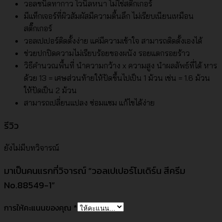
วอลชนิดทากาว ไวนิลหนา ไม่ใช่สติ๊กเกอร์
มีแท็กเจอร์ที่ผิวสัมผัสมีความตื้นลึก ไม่เรียบเนียนเหมือน
สติ๊กเกอร์
วอลเปเปอร์ติดตั้งง่าย แค่มีความเข้าใจ สามารถติดตั้งเองได้
ช่วยปกปิดความไม่เรียบร้อยของผนัง รอยแตกรอยร้าว
วิธีคำนวณพื้นที่ นำความกว้าง x ความสูง นำผลลัพธ์ที่ได้ หาร
ด้วย 13 = เศษส่วนท้ายให้ปัดขึ้นไปเป็น 1 ม้วน เช่น = 1.6 ม้วน
ให้ปัดเป็น 2 ม้วน
สามารถเปลี่ยนแปลง ซ่อมแซม แก้ไขได้ง่าย
รีวิว
ยังไม่มีบทวิจารณ์
มาเป็นคนแรกที่วิจารณ์ “วอลเปเปอร์โมเดิร์น สีครีม
No.88549-1”
การให้คะแนนของคุณ
*