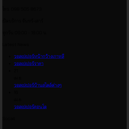
โทร. 098 505 8673
เปิดบริการ จันทร์-เสาร์
ทุกวัน 09:00 - 18:00 น.
Latest News
ไม่มี
วอลเปเปอร์หน้ากว้างเกาหลี
ไม่มี
ความ
วอลเปเปอร์ราคา
ความ
เห็น
21
บน
เห็น
เม.ย.
บน
วอลเปเปอร์
ไม่มี
วอลเปเปอร์บ้านสไตล์ต่างๆ
วอลเปเปอร์
หน้า
ความ
16
ราคา
กว้าง
เห็น
เม.ย.
บน
เกาหลี
ไม่มี
วอลเปเปอร์คอนโด
วอลเปเปอร์
ความ
Socail
บ้าน
เห็น
บน
สไตล์