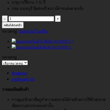
อายุการใช้งาน 7-12 ปี
กทม นนทบุรี จัดส่งฟรี ตจว มีค่าขนส่งตามจริง
จำนวน
วอลเปเปอร์
หยิบใส่ตะกร้า
โม
หมวดหมู่:
วอลเปเปอร์ โมเดิร์น
เดิร์น
สี
ครีม
No.88549-
หมวดหมู่
1
หมวด
ชิ้น
หมู่
คำอธิบาย
บทวิจารณ์ (0)
รายละเอียดสินค้า
การดูแลรักษาเช็ดถูทำความสะอาดได้ง่ายด้วยการใช้ผ้าสะอาด
เช็ดคราบสกปรกออกเท่านั้น