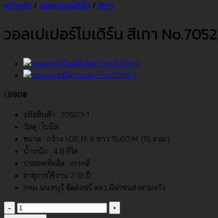
หน้าหลัก
/
วอลเปเปอร์สีพื้น
/
สีเทา
วอลเปเปอร์โมเดิร์น สีเทา No.7052
1,890
฿
รหัสสินค้า : 70523-1
วัสดุ : ไวนิล
ขนาด : กว้าง 1.06 M. X ยาว 15.60 M. (15 ตรม.)
น้ำหนัก : 4.8 กิโล
ประเทศที่ผลิต : เกาหลี
อายุการใช้งาน 7-12 ปี
กทม นนทบุรี จัดส่งฟรี ตจว มีค่าขนส่งตามจริง
จำนวน