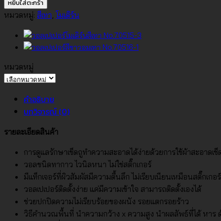
วอลเปเปอร์
หยิบใส่ตะกร้า
โม
หมวดหมู่:
สีเทา
,
โมเดิร์น
เดิร์น
สี
เทา
No.70523-
หมวดหมู่
1
หมวด
ชิ้น
หมู่
คำอธิบาย
บทวิจารณ์ (0)
รายละเอียดสินค้า
การดูแลรักษาเช็ดถูทำความสะอาดได้ง่ายด้วยการใช้ผ้าสะอาดเช
วอลชนิดทากาว ไวนิลหนา ไม่ใช่สติ๊กเกอร์
มีแท็กเจอร์ที่ผิวสัมผัสมีความตื้นลึก ไม่เรียบเนียนเหมือนสติ๊กเกอร์
วอลเปเปอร์ติดตั้งง่าย แค่มีความเข้าใจ สามารถติดตั้งเองได้
ช่วยปกปิดความไม่เรียบร้อยของผนัง รอยแตกรอยร้าว
วิธีคำนวณพื้นที่ นำความกว้าง x ความสูง นำผลลัพธ์ที่ได้ หาร ด้ว