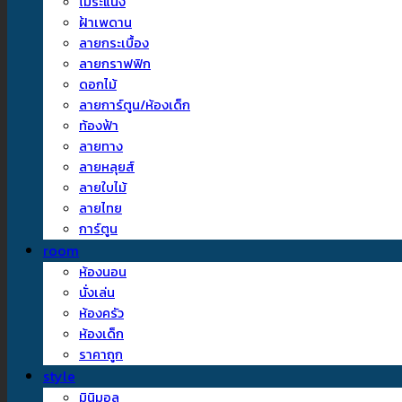
ไม้ระแนง
ฝ้าเพดาน
ลายกระเบื้อง
ลายกราฟฟิก
ดอกไม้
ลายการ์ตูน/ห้องเด็ก
ท้องฟ้า
ลายทาง
ลายหลุยส์
ลายใบไม้
ลายไทย
การ์ตูน
room
ห้องนอน
นั่งเล่น
ห้องครัว
ห้องเด็ก
ราคาถูก
style
มินิมอล