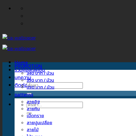
ข้าม
ไป
ยัง
เนื้อหา
Home
PROMOTION
รวมคอลเลคชั่น
340 บาท / ม้วน
บทความ
350 บาท / ม้วน
ติดต่อเรา
ค้นหา:
390 บาท / ม้วน
patterns
ลายอิฐ
ค้นหา:
ลายหิน
เม็ดทราย
ลายปูนเปลือย
ลายไม้