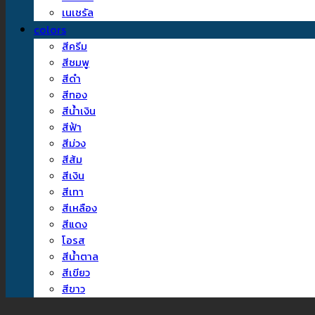
เนเชรัล
colors
สีครีม
สีชมพู
สีดำ
สีทอง
สีน้ำเงิน
สีฟ้า
สีม่วง
สีส้ม
สีเงิน
สีเทา
สีเหลือง
สีแดง
โอรส
สีน้ำตาล
สีเขียว
สีขาว