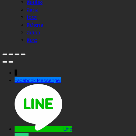
สีเหลือง
สีแดง
โอรส
สีน้ำตาล
สีเขียว
สีขาว
↓
Facebook Messenger
Line