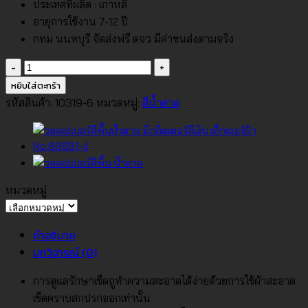
ประเทศที่ผลิต : เกาหลี
อายุการใช้งาน 7-12 ปี
กทม นนทบุรี จัดส่งฟรี ตจว มีค่าขนส่งตามจริง
จำนวน
วอลเปเปอร์
หยิบใส่ตะกร้า
สี
รหัสสินค้า:
10319-6
หมวดหมู่:
สีน้ำตาล
พื้น
น้ำตาล
อม
ชมพู
No.10319-
หมวดหมู่
6
หมวด
ชิ้น
หมู่
คำอธิบาย
บทวิจารณ์ (0)
การดูแลรักษาเช็ดถูทำความสะอาดได้ง่ายด้วยการใช้ผ้าสะอาด
เช็ดคราบสกปรกออกเท่านั้น