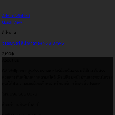
Add to Wishlist
Quick View
สีน้ำตาล
วอลเปเปอร์ สีน้ำตาลทอง No.81379-5
2,190
฿
About us
CA Wallpaper ศูนย์รวมวอลเปเปอร์ติดผนังเกรดพรีเมียม คัดสรร
ลวดลายทันสมัยหลากหลายสไตล์ เพื่อเปลี่ยนผนังบ้านและคอนโดของ
คุณให้สวยงามและมีเอกลักษณ์ พร้อมบริการจัดส่งทั่วประเทศ
โทร. 098 505 8673
เปิดบริการ จันทร์-เสาร์