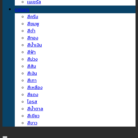
เนเชรัล
colors
สีครีม
สีชมพู
สีดำ
สีทอง
สีน้ำเงิน
สีฟ้า
สีม่วง
สีส้ม
สีเงิน
สีเทา
สีเหลือง
สีแดง
โอรส
สีน้ำตาล
สีเขียว
สีขาว