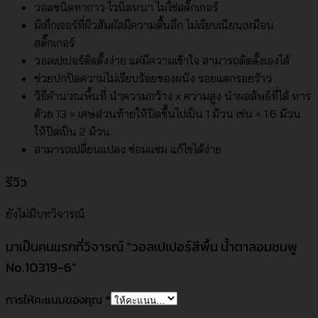
วอลชนิดทากาว ไวนิลหนา ไม่ใช่สติ๊กเกอร์
มีเท็กเจอร์ที่ผิวสัมผัสมีความตื้นลึก ไม่เรียบเนียนเหมือน
สติ๊กเกอร์
วอลเปเปอร์ติดตั้งง่าย แค่มีความเข้าใจ สามารถติดตั้งเองได้
ช่วยปกปิดความไม่เรียบร้อยของผนัง รอยแตกรอยร้าว
วิธีคำนวณพื้นที่ นำความกว้าง x ความสูง นำผลลัพธ์ที่ได้ หาร
ด้วย 13 = เศษส่วนท้ายให้ปัดขึ้นไปเป็น 1 ม้วน เช่น = 1.6 ม้วน
ให้ปัดเป็น 2 ม้วน
สามารถเปลี่ยนแปลง ซ่อมแซม แก้ไขได้ง่าย
รีวิว
ยังไม่มีบทวิจารณ์
มาเป็นคนแรกที่วิจารณ์ “วอลเปเปอร์สีพื้น น้ำตาลอมชมพู
No.10319-6”
การให้คะแนนของคุณ
*