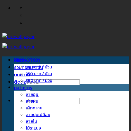
ข้าม
ไป
ยัง
เนื้อหา
Home
PROMOTION
รวมคอลเลคชั่น
340 บาท / ม้วน
350 บาท / ม้วน
บทความ
390 บาท / ม้วน
ติดต่อเรา
ค้นหา:
patterns
ลายอิฐ
ค้นหา:
ลายหิน
เม็ดทราย
ลายปูนเปลือย
ลายไม้
ไม้ระแนง