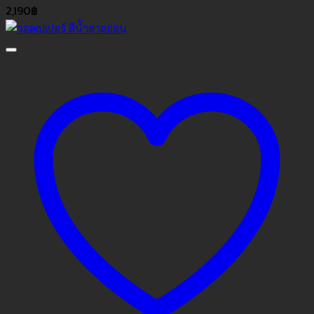
2,190
฿