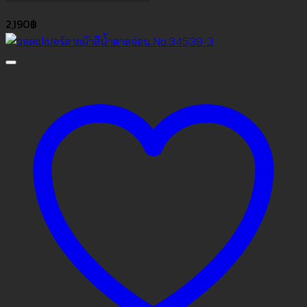
2,190
฿