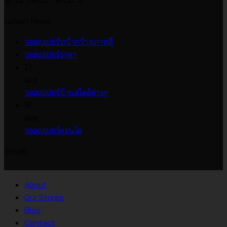
ทุกวัน 09:00 - 18:00 น.
Latest News
ไม่มี
วอลเปเปอร์หน้ากว้างเกาหลี
ไม่มี
ความ
วอลเปเปอร์ราคา
ความ
เห็น
21
บน
เห็น
เม.ย.
บน
วอลเปเปอร์
ไม่มี
วอลเปเปอร์บ้านสไตล์ต่างๆ
วอลเปเปอร์
หน้า
ความ
16
ราคา
กว้าง
เห็น
เม.ย.
บน
เกาหลี
ไม่มี
วอลเปเปอร์คอนโด
วอลเปเปอร์
ความ
Socail
บ้าน
เห็น
บน
สไตล์
วอลเปเปอร์
ต่างๆ
About
คอน
Our Stores
โด
Blog
Contact