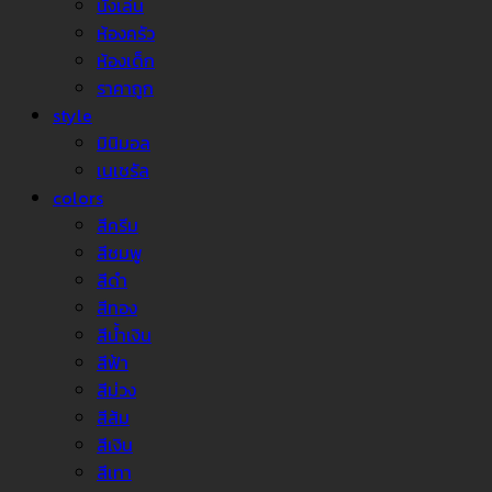
นั่งเล่น
ห้องครัว
ห้องเด็ก
ราคาถูก
style
มินิมอล
เนเชรัล
colors
สีครีม
สีชมพู
สีดำ
สีทอง
สีน้ำเงิน
สีฟ้า
สีม่วง
สีส้ม
สีเงิน
สีเทา