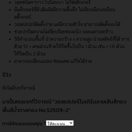
วอลชนิดทากาว ไวนิลหนา ไม่ใช่สติ๊กเกอร์
มีแท็กเจอร์ที่ผิวสัมผัสมีความตื้นลึก ไม่เรียบเนียนเหมือน
สติ๊กเกอร์
วอลเปเปอร์ติดตั้งง่าย แค่มีความเข้าใจ สามารถติดตั้งเองได้
ช่วยปกปิดความไม่เรียบร้อยของผนัง รอยแตกรอยร้าว
วิธีคำนวณพื้นที่ นำความกว้าง x ความสูง นำผลลัพธ์ที่ได้ หาร
ด้วย 13 = เศษส่วนท้ายให้ปัดขึ้นไปเป็น 1 ม้วน เช่น = 1.6 ม้วน
ให้ปัดเป็น 2 ม้วน
สามารถเปลี่ยนแปลง ซ่อมแซม แก้ไขได้ง่าย
รีวิว
ยังไม่มีบทวิจารณ์
มาเป็นคนแรกที่วิจารณ์ “วอลเปเปอร์โมเดิร์นลายเส้นสีทอง
พื้นสีน้ำตาลทอง No.52509-2”
การให้คะแนนของคุณ
*