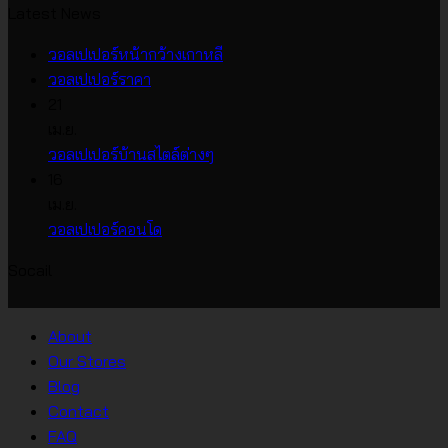
Latest News
ไม่มี
วอลเปเปอร์หน้ากว้างเกาหลี
ไม่มี
ความ
วอลเปเปอร์ราคา
ความ
เห็น
21
บน
เห็น
เม.ย.
บน
วอลเปเปอร์
ไม่มี
วอลเปเปอร์บ้านสไตล์ต่างๆ
วอลเปเปอร์
หน้า
ความ
16
ราคา
กว้าง
เห็น
เม.ย.
บน
เกาหลี
ไม่มี
วอลเปเปอร์คอนโด
วอลเปเปอร์
ความ
Socail
บ้าน
เห็น
บน
สไตล์
วอลเปเปอร์
ต่างๆ
About
คอน
Our Stores
โด
Blog
Contact
FAQ