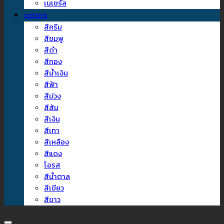
เนเชรัล
colors
สีครีม
สีชมพู
สีดำ
สีทอง
สีน้ำเงิน
สีฟ้า
สีม่วง
สีส้ม
สีเงิน
สีเทา
สีเหลือง
สีแดง
โอรส
สีน้ำตาล
สีเขียว
สีขาว