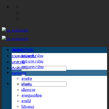
ข้าม
ไป
ยัง
เนื้อหา
Home
PROMOTION
รวมคอลเลคชั่น
340 บาท / ม้วน
350 บาท / ม้วน
บทความ
390 บาท / ม้วน
ติดต่อเรา
ค้นหา:
patterns
ลายอิฐ
ค้นหา:
ลายหิน
เม็ดทราย
ลายปูนเปลือย
ลายไม้
ไม้ระแนง