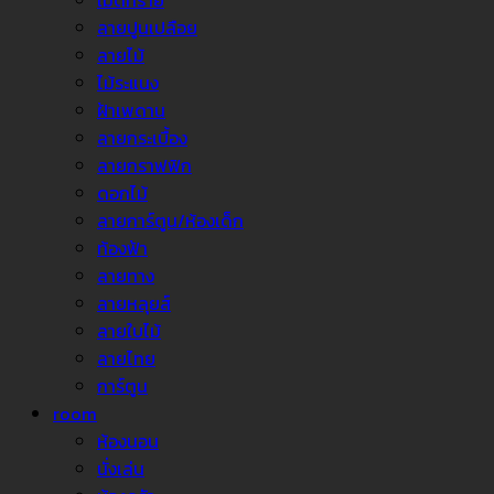
เม็ดทราย
ลายปูนเปลือย
ลายไม้
ไม้ระแนง
ฝ้าเพดาน
ลายกระเบื้อง
ลายกราฟฟิก
ดอกไม้
ลายการ์ตูน/ห้องเด็ก
ท้องฟ้า
ลายทาง
ลายหลุยส์
ลายใบไม้
ลายไทย
การ์ตูน
room
ห้องนอน
นั่งเล่น