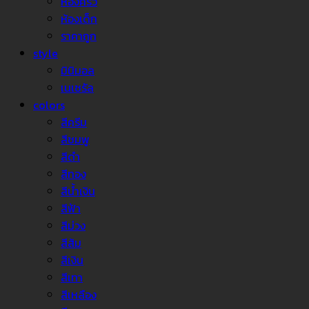
ห้องครัว
ห้องเด็ก
ราคาถูก
style
มินิมอล
เนเชรัล
colors
สีครีม
สีชมพู
สีดำ
สีทอง
สีน้ำเงิน
สีฟ้า
สีม่วง
สีส้ม
สีเงิน
สีเทา
สีเหลือง