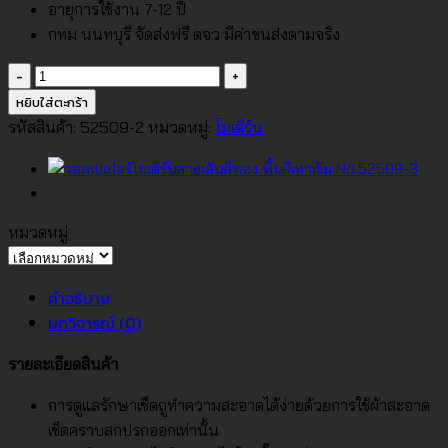
อายุการใช้งาน 7-12 ปี
กทม นนทบุรี จัดส่งฟรี ตจว มีค่าขนส่งตามจริง
จำนวน
วอลเปเปอร์
หยิบใส่ตะกร้า
โม
รหัสสินค้า:
52509-2
หมวดหมู่:
โมเดิร์น
เดิร์น
ลาย
เส้น
สี
หมวดหมู่
ทอง
หมวด
พื้น
หมู่
คำอธิบาย
สี
บทวิจารณ์ (0)
น้ำตาล
ทอง
รายละเอียดสินค้า
No.52509-
2
การดูแลรักษาเช็ดถูทำความสะอาดได้ง่ายด้วยการใช้ผ้าสะอาด
ชิ้น
เช็ดคราบสกปรกออกเท่านั้น