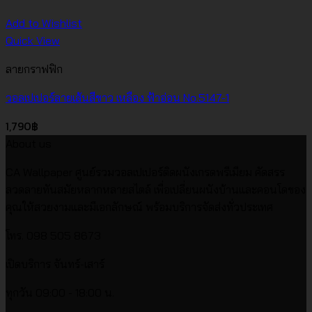
Add to Wishlist
Quick View
ลายกราฟฟิก
วอลเปเปอร์ลายเส้นสีขาว เหลือง ฟ้าอ่อน No.5147-1
1,790
฿
About us
CA Wallpaper ศูนย์รวมวอลเปเปอร์ติดผนังเกรดพรีเมียม คัดสรร
ลวดลายทันสมัยหลากหลายสไตล์ เพื่อเปลี่ยนผนังบ้านและคอนโดของ
คุณให้สวยงามและมีเอกลักษณ์ พร้อมบริการจัดส่งทั่วประเทศ
โทร. 098 505 8673
เปิดบริการ จันทร์-เสาร์
ทุกวัน 09:00 - 18:00 น.