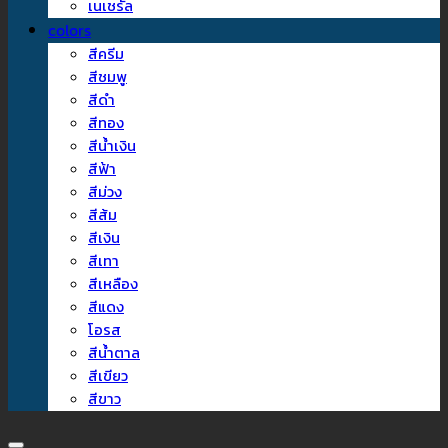
เนเชรัล
colors
สีครีม
สีชมพู
สีดำ
สีทอง
สีน้ำเงิน
สีฟ้า
สีม่วง
สีส้ม
สีเงิน
สีเทา
สีเหลือง
สีแดง
โอรส
สีน้ำตาล
สีเขียว
สีขาว