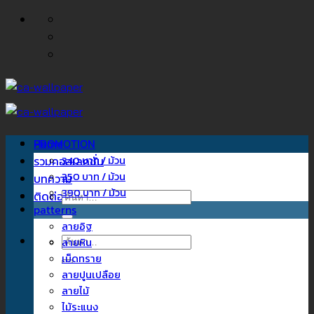
ข้าม
ไป
ยัง
เนื้อหา
Home
PROMOTION
รวมคอลเลคชั่น
340 บาท / ม้วน
350 บาท / ม้วน
บทความ
390 บาท / ม้วน
ติดต่อเรา
ค้นหา:
patterns
ลายอิฐ
ค้นหา:
ลายหิน
เม็ดทราย
ลายปูนเปลือย
ลายไม้
ไม้ระแนง