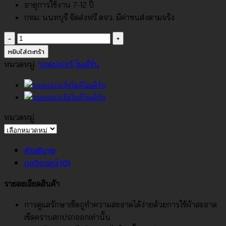
อายุการใช้งาน 7-12 ปี
กทม. นนทบุรี จัดส่งฟรี ตจว. มีค่าขนส่งตามจริง
จำนวน
วอลเปเปอร์
หยิบใส่ตะกร้า
สไตล์
หมวดหมู่:
วอลเปเปอร์ โมเดิร์น
โม
เดิร์น
No.480016
ชิ้น
หมวดหมู่
หมวด
หมู่
คำอธิบาย
บทวิจารณ์ (0)
รายละเอียดสินค้า
การดูแลรักษาเช็ดถูทำความสะอาดได้ง่ายด้วยการใช้ผ้าสะอาด
เช็ดคราบสกปรกออกเท่านั้น