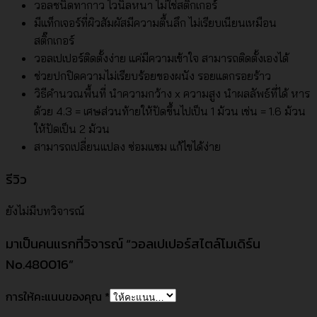
วอลชนิดทากาว ไวนิลหนา ไม่ใช่สติ๊กเกอร์
มีแท็กเจอร์ที่ผิวสัมผัสมีความตื้นลึก ไม่เรียบเนียนเหมือน
สติ๊กเกอร์
วอลเปเปอร์ติดตั้งง่าย แค่มีความเข้าใจ สามารถติดตั้งเองได้
ช่วยปกปิดความไม่เรียบร้อยของผนัง รอยแตกรอยร้าว
วิธีคำนวณพื้นที่ นำความกว้าง x ความสูง นำผลลัพธ์ที่ได้ หาร
ด้วย 4.3 = เศษส่วนท้ายให้ปัดขึ้นไปเป็น 1 ม้วน เช่น = 1.6 ม้วน
ให้ปัดเป็น 2 ม้วน
สามารถเปลี่ยนแปลง ซ่อมแซม แก้ไขได้ง่าย
รีวิว
ยังไม่มีบทวิจารณ์
มาเป็นคนแรกที่วิจารณ์ “วอลเปเปอร์สไตล์โมเดิร์น
No.480016”
การให้คะแนนของคุณ
*