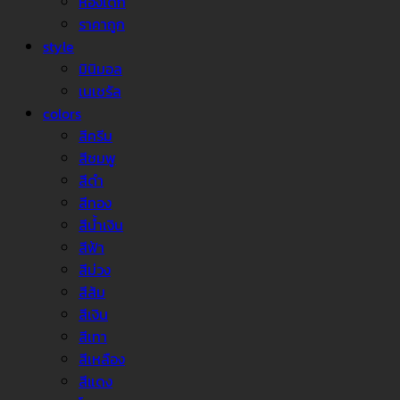
ห้องเด็ก
ราคาถูก
style
มินิมอล
เนเชรัล
colors
สีครีม
สีชมพู
สีดำ
สีทอง
สีน้ำเงิน
สีฟ้า
สีม่วง
สีส้ม
สีเงิน
สีเทา
สีเหลือง
สีแดง