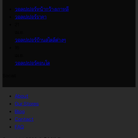
ไม่มี
วอลเปเปอร์หน้ากว้างเกาหลี
ไม่มี
ความ
วอลเปเปอร์ราคา
ความ
เห็น
21
บน
เห็น
เม.ย.
บน
วอลเปเปอร์
ไม่มี
วอลเปเปอร์บ้านสไตล์ต่างๆ
วอลเปเปอร์
หน้า
ความ
16
ราคา
กว้าง
เห็น
เม.ย.
บน
เกาหลี
ไม่มี
วอลเปเปอร์คอนโด
วอลเปเปอร์
ความ
Socail
บ้าน
เห็น
บน
สไตล์
วอลเปเปอร์
ต่างๆ
About
คอน
Our Stores
โด
Blog
Contact
FAQ