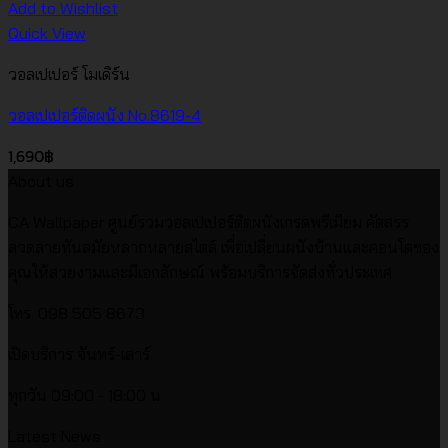
Add to Wishlist
Quick View
วอลเปเปอร์ โมเดิร์น
วอลเปเปอร์ติดผนัง No.8619-4
1,690
฿
About us
CA Wallpaper ศูนย์รวมวอลเปเปอร์ติดผนังเกรดพรีเมียม คัดสรร
ลวดลายทันสมัยหลากหลายสไตล์ เพื่อเปลี่ยนผนังบ้านและคอนโดของ
คุณให้สวยงามและมีเอกลักษณ์ พร้อมบริการจัดส่งทั่วประเทศ
โทร. 098 505 8673
เปิดบริการ จันทร์-เสาร์
ทุกวัน 09:00 - 18:00 น.
Latest News