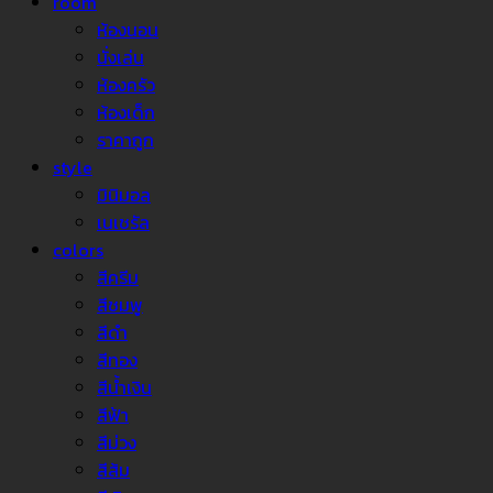
room
ห้องนอน
นั่งเล่น
ห้องครัว
ห้องเด็ก
ราคาถูก
style
มินิมอล
เนเชรัล
colors
สีครีม
สีชมพู
สีดำ
สีทอง
สีน้ำเงิน
สีฟ้า
สีม่วง
สีส้ม