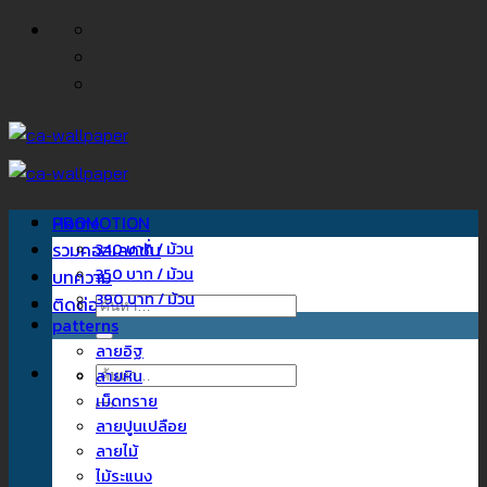
ข้าม
ไป
ยัง
เนื้อหา
Home
PROMOTION
รวมคอลเลคชั่น
340 บาท / ม้วน
350 บาท / ม้วน
บทความ
390 บาท / ม้วน
ติดต่อเรา
ค้นหา:
patterns
ลายอิฐ
ค้นหา:
ลายหิน
เม็ดทราย
ลายปูนเปลือย
ลายไม้
ไม้ระแนง