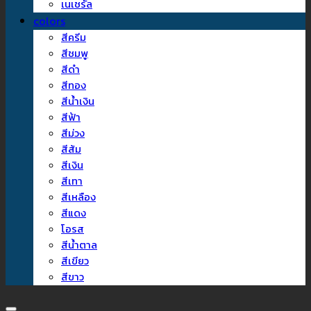
เนเชรัล
colors
สีครีม
สีชมพู
สีดำ
สีทอง
สีน้ำเงิน
สีฟ้า
สีม่วง
สีส้ม
สีเงิน
สีเทา
สีเหลือง
สีแดง
โอรส
สีน้ำตาล
สีเขียว
สีขาว