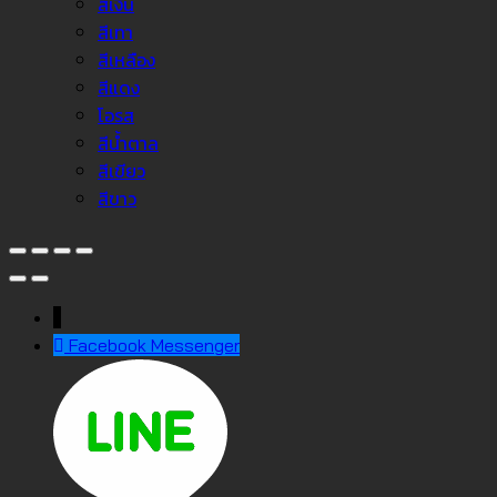
สีเงิน
สีเทา
สีเหลือง
สีแดง
โอรส
สีน้ำตาล
สีเขียว
สีขาว
↓
Facebook Messenger