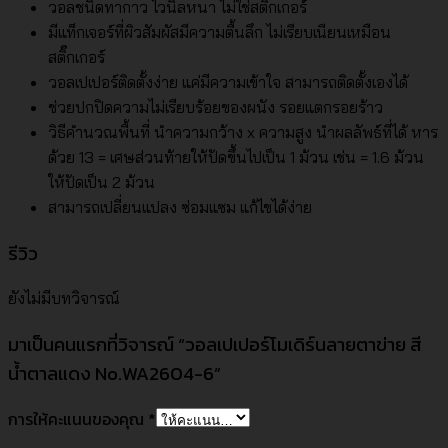
วอลชนิดทากาว ไวนิลหนา ไม่ใช่สติ๊กเกอร์
มีแท็กเจอร์ที่ผิวสัมผัสมีความตื้นลึก ไม่เรียบเนียนเหมือน
สติ๊กเกอร์
วอลเปเปอร์ติดตั้งง่าย แค่มีความเข้าใจ สามารถติดตั้งเองได้
ช่วยปกปิดความไม่เรียบร้อยของผนัง รอยแตกรอยร้าว
วิธีคำนวณพื้นที่ นำความกว้าง x ความสูง นำผลลัพธ์ที่ได้ หาร
ด้วย 13 = เศษส่วนท้ายให้ปัดขึ้นไปเป็น 1 ม้วน เช่น = 1.6 ม้วน
ให้ปัดเป็น 2 ม้วน
สามารถเปลี่ยนแปลง ซ่อมแซม แก้ไขได้ง่าย
รีวิว
ยังไม่มีบทวิจารณ์
มาเป็นคนแรกที่วิจารณ์ “วอลเปเปอร์โมเดิร์นลายตาข่าย สี
น้ำตาลแดง No.WA2604-6”
การให้คะแนนของคุณ
*