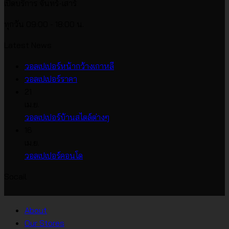
เปิดบริการ จันทร์-เสาร์
ทุกวัน 09:00 - 18:00 น.
Latest News
ไม่มี
วอลเปเปอร์หน้ากว้างเกาหลี
ไม่มี
ความ
วอลเปเปอร์ราคา
ความ
เห็น
21
บน
เห็น
เม.ย.
บน
วอลเปเปอร์
ไม่มี
วอลเปเปอร์บ้านสไตล์ต่างๆ
วอลเปเปอร์
หน้า
ความ
16
ราคา
กว้าง
เห็น
เม.ย.
บน
เกาหลี
ไม่มี
วอลเปเปอร์คอนโด
วอลเปเปอร์
ความ
Socail
บ้าน
เห็น
บน
สไตล์
วอลเปเปอร์
ต่างๆ
About
คอน
Our Stores