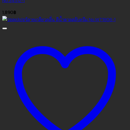
No.34512-1
1,890
฿