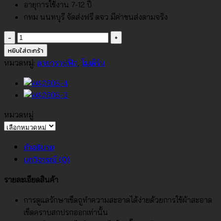
อายุการใช้งาน 7-12 ปี
กทม นนทบุรี จัดส่งฟรี ตจว มีค่าขนส่งตามจริง
จำนวน
วอลเปเปอร์
หยิบใส่ตะกร้า
โม
หมวดหมู่:
ลายกราฟฟิก
,
โมเดิร์น
เดิร์น
ลายตา
ข่าย
สี
หมวดหมู่
น้ำตาล
หมวด
แดง
หมู่
คำอธิบาย
No.WA2604-
บทวิจารณ์ (0)
6
ชิ้น
รายละเอียดสินค้า
การดูแลรักษาเช็ดถูทำความสะอาดได้ง่ายด้วยการใช้ผ้าสะอาด
เช็ดคราบสกปรกออกเท่านั้น