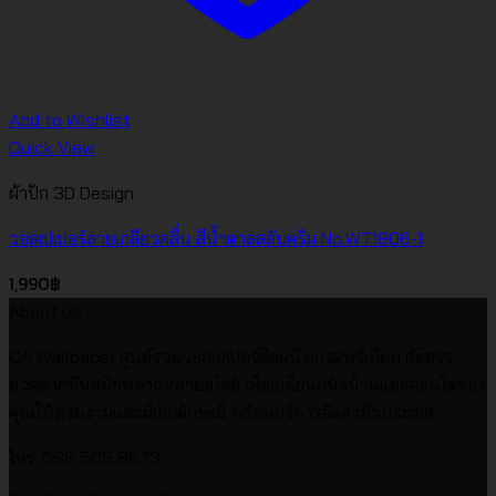
Add to Wishlist
Quick View
ผ้าปัก 3D Design
วอลเปเปอร์ลายเกลียวคลื่น สีน้ำตาลสลับครีม No.WT1806-1
1,990
฿
About us
CA Wallpaper ศูนย์รวมวอลเปเปอร์ติดผนังเกรดพรีเมียม คัดสรร
ลวดลายทันสมัยหลากหลายสไตล์ เพื่อเปลี่ยนผนังบ้านและคอนโดของ
คุณให้สวยงามและมีเอกลักษณ์ พร้อมบริการจัดส่งทั่วประเทศ
โทร. 098 505 8673