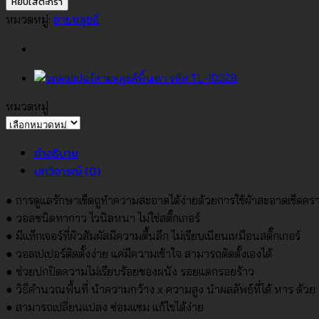
หยิบใส่ตะกร้า
ลาย
หมวดหมู่:
ลายหลุยส์
หลุยส์
พื้น
แดง
No.TL-
10018
หมวดหมู่
หมวด
ชิ้น
หมู่
คำอธิบาย
บทวิจารณ์ (0)
● การดูแลรักษาเช็ดถูทำความสะอาดได้ง่ายด้วยการใช้ผ้าสะอาดเช็ดคร
● วอลชนิดทากาว ไวนิลหนา ไม่ใช่สติ๊กเกอร์
● มีแท็กเจอร์ที่ผิวสัมผัสมีความตื้นลึก ไม่เรียบเนียนเหมือนสติ๊กเกอร์
● วอลเปเปอร์ติดตั้งง่าย แค่มีความเข้าใจ สามารถติดตั้งเองได้
● ช่วยปกปิดความไม่เรียบร้อยของผนัง รอยแตกรอยร้าว
● วิธีคำนวณพื้นที่ นำความกว้าง x ความสูง นำผลลัพธ์ที่ได้ หาร ด้วย 4.
● สามารถเปลี่ยนแปลง ซ่อมแซม แก้ไขได้ง่าย