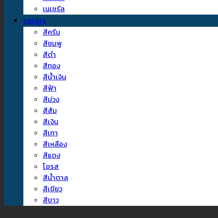
เนเชรัล
colors
สีครีม
สีชมพู
สีดำ
สีทอง
สีน้ำเงิน
สีฟ้า
สีม่วง
สีส้ม
สีเงิน
สีเทา
สีเหลือง
สีแดง
โอรส
สีน้ำตาล
สีเขียว
สีขาว