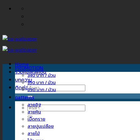
ข้าม
ไป
ยัง
เนื้อหา
Home
PROMOTION
รวมคอลเลคชั่น
340 บาท / ม้วน
บทความ
350 บาท / ม้วน
ติดต่อเรา
ค้นหา:
390 บาท / ม้วน
patterns
ลายอิฐ
ค้นหา:
ลายหิน
เม็ดทราย
ลายปูนเปลือย
ลายไม้