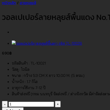
หน้าหลัก
/
ลายหลุยส์
วอลเปเปอร์ลายหลุยส์พื้นแดง No
690
฿
รหัสสินค้า : TL-10021
วัสดุ : ไวนิล
ขนาด : กว้าง 53 CM X ยาว 10.00 M. (5 ตรม.)
น้ำหนัก : 1.7 กิโล
อายุการใช้งาน 7-12 ปี
สินค้าส่งฟรี (กทม นนทบุรี จัดส่งฟรี / ต่างจังหวัด มีค่าจัดส่งตา
จำนวน
วอลเปเปอร์