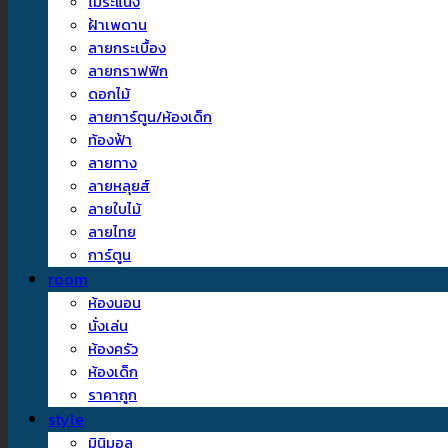
ไม้ระแนง
ฝ้าเพดาน
ลายกระเบื้อง
ลายกราฟฟิก
ดอกไม้
ลายการ์ตูน/ห้องเด็ก
ท้องฟ้า
ลายทาง
ลายหลุยส์
ลายใบไม้
ลายไทย
การ์ตูน
room
ห้องนอน
นั่งเล่น
ห้องครัว
ห้องเด็ก
ราคาถูก
style
มินิมอล