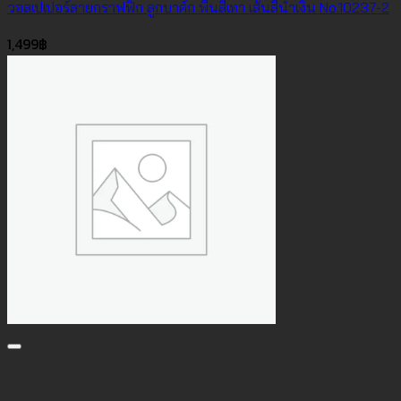
วอลเปเปอร์ลายกราฟฟิก ลูกบาศ์ก พื้นสีเทา เส้นสีน้ำเงิน No.10237-2
1,499
฿