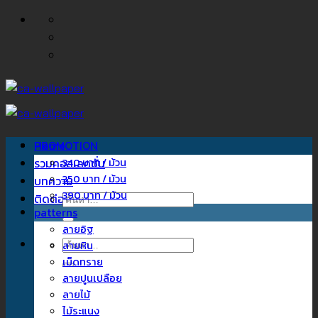
ข้าม
ไป
ยัง
เนื้อหา
Home
PROMOTION
รวมคอลเลคชั่น
340 บาท / ม้วน
350 บาท / ม้วน
บทความ
390 บาท / ม้วน
ติดต่อเรา
ค้นหา:
patterns
ลายอิฐ
ค้นหา:
ลายหิน
เม็ดทราย
ลายปูนเปลือย
ลายไม้
ไม้ระแนง