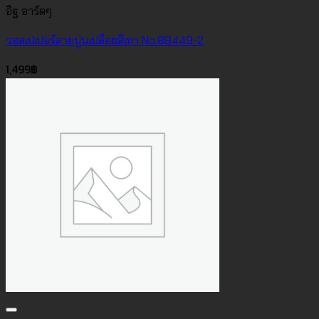
อิฐ อาร์ตๆ
วอลเปเปอร์ลายปูนเปลือยสีเทา No.88449-2
1,499
฿