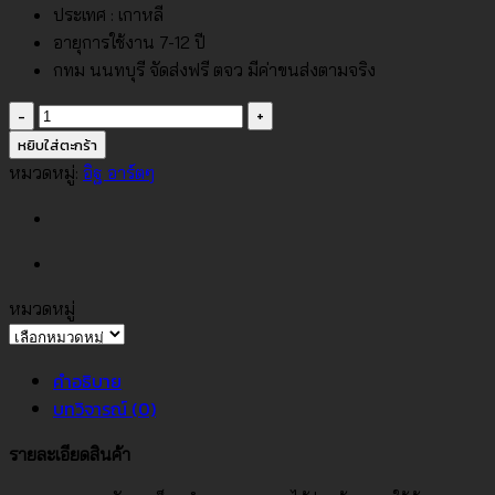
ประเทศ : เกาหลี
อายุการใช้งาน 7-12 ปี
กทม นนทบุรี จัดส่งฟรี ตจว มีค่าขนส่งตามจริง
จำนวน
วอลเปเปอร์
หยิบใส่ตะกร้า
ลาย
หมวดหมู่:
อิฐ อาร์ตๆ
หลุยส์
คลาสสิค
พื้น
สี
ขาว
หมวดหมู่
หมวด
ครีม
หมู่
No.10227-
คำอธิบาย
1
บทวิจารณ์ (0)
ชิ้น
รายละเอียดสินค้า