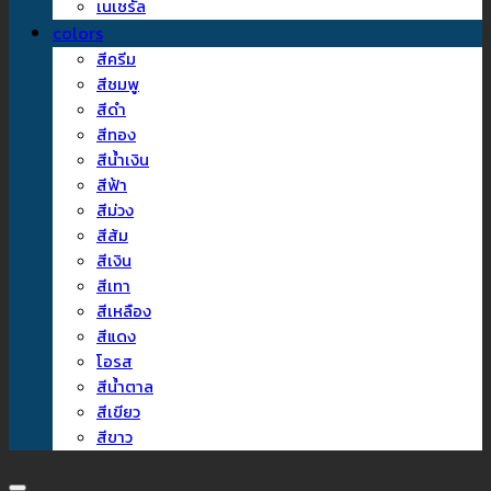
เนเชรัล
colors
สีครีม
สีชมพู
สีดำ
สีทอง
สีน้ำเงิน
สีฟ้า
สีม่วง
สีส้ม
สีเงิน
สีเทา
สีเหลือง
สีแดง
โอรส
สีน้ำตาล
สีเขียว
สีขาว