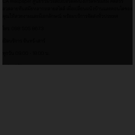
CA Wallpaper ศูนย์รวมวอลเปเปอร์ติดผนังเกรดพรีเมียม คัดสรร
ลวดลายทันสมัยหลากหลายสไตล์ เพื่อเปลี่ยนผนังบ้านและคอนโดของ
คุณให้สวยงามและมีเอกลักษณ์ พร้อมบริการจัดส่งทั่วประเทศ
โทร. 098 505 8673
เปิดบริการ จันทร์-เสาร์
ทุกวัน 09:00 - 18:00 น.
Latest News
ไม่มี
วอลเปเปอร์หน้ากว้างเกาหลี
ไม่มี
ความ
วอลเปเปอร์ราคา
ความ
เห็น
21
บน
เห็น
เม.ย.
บน
วอลเปเปอร์
ไม่มี
วอลเปเปอร์บ้านสไตล์ต่างๆ
วอลเปเปอร์
หน้า
ความ
16
ราคา
กว้าง
เห็น
เม.ย.
บน
เกาหลี
ไม่มี
วอลเปเปอร์คอนโด