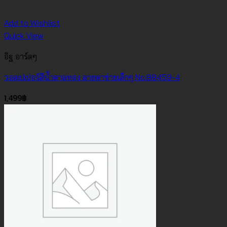
Add to Wishlist
Quick View
อิฐ อาร์ตๆ
วอลเปเปอร์สีน้ำตาลทอง ลายตาข่ายเล็กๆ No.88459-4
1,499
฿