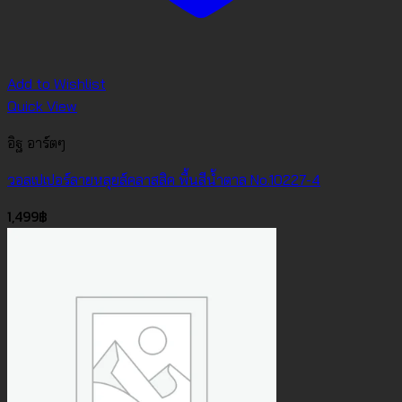
Add to Wishlist
Quick View
อิฐ อาร์ตๆ
วอลเปเปอร์ลายหลุยส์คลาสสิค พื้นสีน้ำตาล No.10227-4
1,499
฿