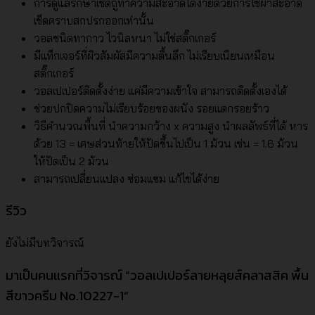
การดูแลรักษาเช็ดถูทำความสะอาดได้ง่ายด้วยการใช้ผ้าสะอาด
เช็ดคราบสกปรกออกเท่านั้น
วอลชนิดทากาว ไวนิลหนา ไม่ใช่สติ๊กเกอร์
มีแท็กเจอร์ที่ผิวสัมผัสมีความตื้นลึก ไม่เรียบเนียนเหมือน
สติ๊กเกอร์
วอลเปเปอร์ติดตั้งง่าย แค่มีความเข้าใจ สามารถติดตั้งเองได้
ช่วยปกปิดความไม่เรียบร้อยของผนัง รอยแตกรอยร้าว
วิธีคำนวณพื้นที่ นำความกว้าง x ความสูง นำผลลัพธ์ที่ได้ หาร
ด้วย 13 = เศษส่วนท้ายให้ปัดขึ้นไปเป็น 1 ม้วน เช่น = 1.6 ม้วน
ให้ปัดเป็น 2 ม้วน
สามารถเปลี่ยนแปลง ซ่อมแซม แก้ไขได้ง่าย
รีวิว
ยังไม่มีบทวิจารณ์
มาเป็นคนแรกที่วิจารณ์ “วอลเปเปอร์ลายหลุยส์คลาสสิค พื้น
สีขาวครีม No.10227-1”