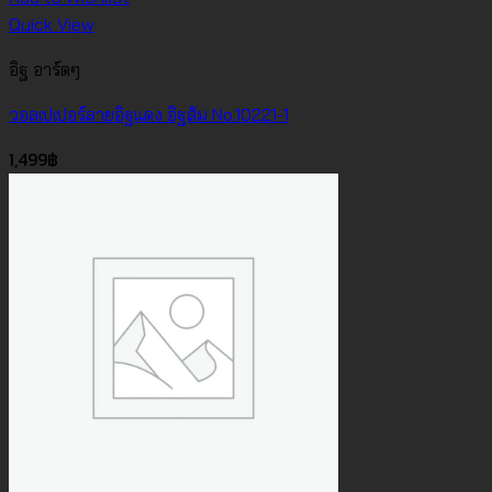
Quick View
อิฐ อาร์ตๆ
วอลเปเปอร์ลายอิฐแดง อิฐส้ม No.10221-1
1,499
฿