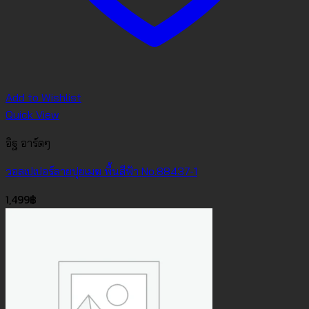
Add to Wishlist
Quick View
อิฐ อาร์ตๆ
วอลเปเปอร์ลายปุยเมฆ พื้นสีฟ้า No.88437-1
1,499
฿