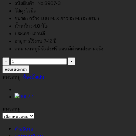
รหัสสินค้า : No.3907-3
วัสดุ : ไวนิล
ขนาด : กว้าง 1.06 M. X ยาว 15 M. (15 ตรม.)
น้ำหนัก : 4.8 กิโล
ประเทศ : เกาหลี
อายุการใช้งาน 7-12 ปี
กทม นนทบุรี จัดส่งฟรี ตจว มีค่าขนส่งตามจริง
จำนวน
วอลเปเปอร์
หยิบใส่ตะกร้า
ห้อง
หมวดหมู่:
ห้องนั่งเล่น
นั่ง
เล่น
ลาย
ดอกไม้
หมวดหมู่
สี
หมวด
ขาว
หมู่
คำอธิบาย
พื้น