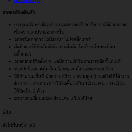
บทวิจารณ์ (0)
สี
เทา
รายละเอียดสินค้า
อม
ฟ้า
การดูแลรักษาเช็ดถูทำความสะอาดได้ง่ายด้วยการใช้ผ้าสะอาด
อ่อน
เช็ดคราบสกปรกออกเท่านั้น
No.3907-
วอลชนิดทากาว ไวนิลหนา ไม่ใช่สติ๊กเกอร์
3
มีแท็กเจอร์ที่ผิวสัมผัสมีความตื้นลึก ไม่เรียบเนียนเหมือน
ชิ้น
สติ๊กเกอร์
วอลเปเปอร์ติดตั้งง่าย แค่มีความเข้าใจ สามารถติดตั้งเองได้
ช่วยปกปิดความไม่เรียบร้อยของผนัง รอยแตกรอยร้าว
วิธีคำนวณพื้นที่ นำความกว้าง x ความสูง นำผลลัพธ์ที่ได้ หาร
ด้วย 13 = เศษส่วนท้ายให้ปัดขึ้นไปเป็น 1 ม้วน เช่น = 1.6 ม้วน
ให้ปัดเป็น 2 ม้วน
สามารถเปลี่ยนแปลง ซ่อมแซม แก้ไขได้ง่าย
รีวิว
ยังไม่มีบทวิจารณ์