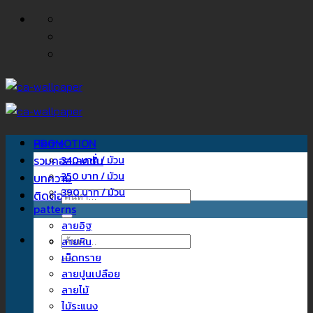
ข้าม
ไป
ยัง
เนื้อหา
Home
PROMOTION
รวมคอลเลคชั่น
340 บาท / ม้วน
350 บาท / ม้วน
บทความ
390 บาท / ม้วน
ติดต่อเรา
ค้นหา:
patterns
ลายอิฐ
ค้นหา:
ลายหิน
เม็ดทราย
ลายปูนเปลือย
ลายไม้
ไม้ระแนง