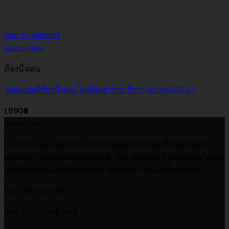
Add to Wishlist
Quick View
ห้องนั่งเล่น
วอลเปเปอร์ห้องนั่งเล่น โมเดิร์นตาข่าย สีขาว No.WA2604-1
1,890
฿
About us
CA Wallpaper ศูนย์รวมวอลเปเปอร์ติดผนังเกรดพรีเมียม คัดสรร
ลวดลายทันสมัยหลากหลายสไตล์ เพื่อเปลี่ยนผนังบ้านและคอนโดของ
คุณให้สวยงามและมีเอกลักษณ์ พร้อมบริการจัดส่งทั่วประเทศ
โทร. 098 505 8673
เปิดบริการ จันทร์-เสาร์