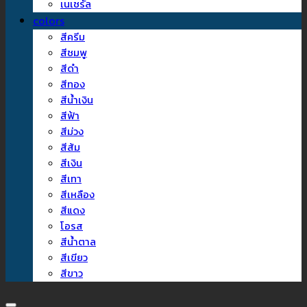
เนเชรัล
colors
สีครีม
สีชมพู
สีดำ
สีทอง
สีน้ำเงิน
สีฟ้า
สีม่วง
สีส้ม
สีเงิน
สีเทา
สีเหลือง
สีแดง
โอรส
สีน้ำตาล
สีเขียว
สีขาว