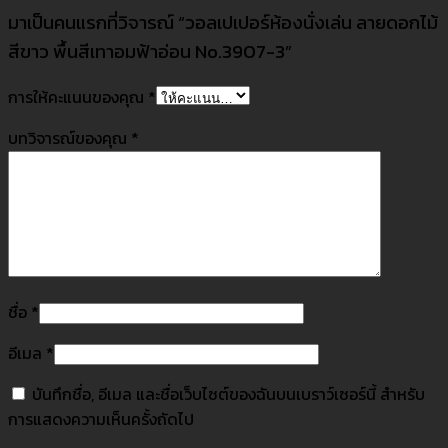
มาเป็นคนแรกที่วิจารณ์ “วอลเปเปอร์ห้องนั่งเล่น ลายดอกไม้
สีขาว พื้นสีเทาอมฟ้าอ่อน No.3907-3”
การให้คะแนนของคุณ
*
บทวิจารณ์ของคุณ
*
ชื่อ
*
อีเมล
*
บันทึกชื่อ, อีเมล และชื่อเว็บไซต์ของฉันบนเบราว์เซอร์นี้ สำหรับ
การแสดงความเห็นครั้งถัดไป