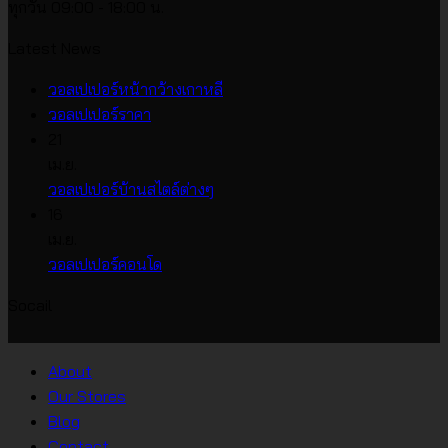
ทุกวัน 09:00 - 18:00 น.
Latest News
ไม่มี
วอลเปเปอร์หน้ากว้างเกาหลี
ไม่มี
ความ
วอลเปเปอร์ราคา
ความ
เห็น
21
บน
เห็น
เม.ย.
บน
วอลเปเปอร์
ไม่มี
วอลเปเปอร์บ้านสไตล์ต่างๆ
วอลเปเปอร์
หน้า
ความ
16
ราคา
กว้าง
เห็น
เม.ย.
บน
เกาหลี
ไม่มี
วอลเปเปอร์คอนโด
วอลเปเปอร์
ความ
Socail
บ้าน
เห็น
บน
สไตล์
วอลเปเปอร์
ต่างๆ
About
คอน
Our Stores
โด
Blog
Contact