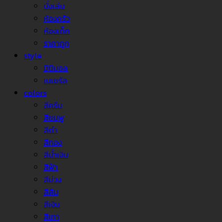
นั่งเล่น
ห้องครัว
ห้องเด็ก
ราคาถูก
style
มินิมอล
เนเชรัล
colors
สีครีม
สีชมพู
สีดำ
สีทอง
สีน้ำเงิน
สีฟ้า
สีม่วง
สีส้ม
สีเงิน
สีเทา