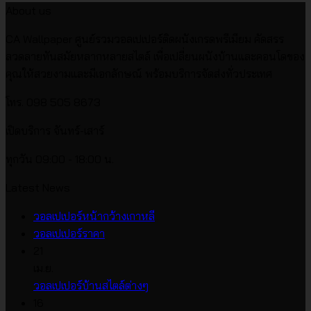
About us
CA Wallpaper ศูนย์รวมวอลเปเปอร์ติดผนังเกรดพรีเมียม คัดสรร
ลวดลายทันสมัยหลากหลายสไตล์ เพื่อเปลี่ยนผนังบ้านและคอนโดของ
คุณให้สวยงามและมีเอกลักษณ์ พร้อมบริการจัดส่งทั่วประเทศ
โทร. 098 505 8673
เปิดบริการ จันทร์-เสาร์
ทุกวัน 09:00 - 18:00 น.
Latest News
ไม่มี
วอลเปเปอร์หน้ากว้างเกาหลี
ไม่มี
ความ
วอลเปเปอร์ราคา
ความ
เห็น
21
บน
เห็น
เม.ย.
บน
วอลเปเปอร์
ไม่มี
วอลเปเปอร์บ้านสไตล์ต่างๆ
วอลเปเปอร์
หน้า
ความ
16