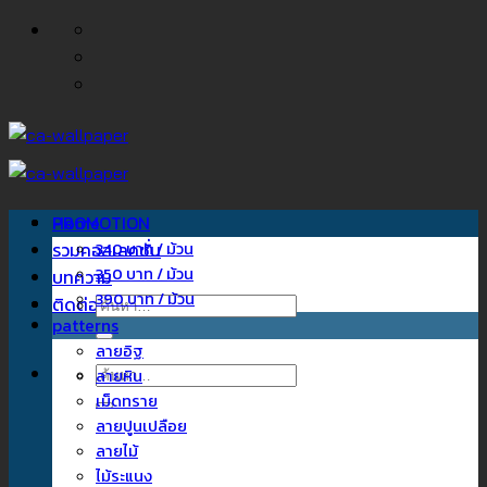
ข้าม
ไป
ยัง
เนื้อหา
Home
PROMOTION
รวมคอลเลคชั่น
340 บาท / ม้วน
350 บาท / ม้วน
บทความ
390 บาท / ม้วน
ติดต่อเรา
ค้นหา:
patterns
ลายอิฐ
ค้นหา:
ลายหิน
เม็ดทราย
ลายปูนเปลือย
ลายไม้
ไม้ระแนง