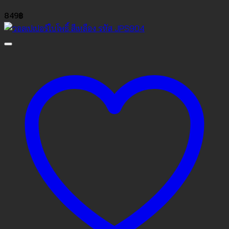
849
฿