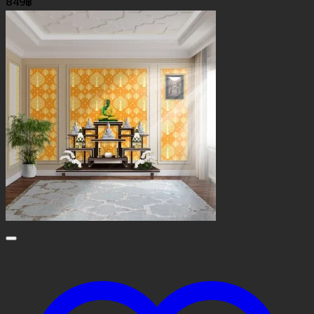
849
฿