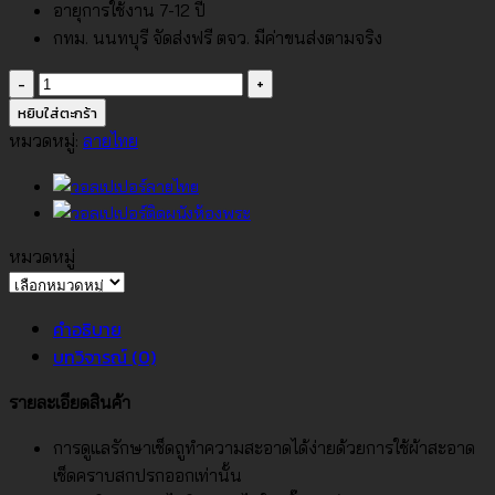
อายุการใช้งาน 7-12 ปี
กทม. นนทบุรี จัดส่งฟรี ตจว. มีค่าขนส่งตามจริง
จำนวน
วอลเปเปอร์
หยิบใส่ตะกร้า
ลาย
หมวดหมู่:
ลายไทย
ไทย
ลาย
เทพพนม
สี
หมวดหมู่
ทอง
หมวด
พื้น
หมู่
คำอธิบาย
สี
บทวิจารณ์ (0)
ทอง
No.RG039-
รายละเอียดสินค้า
22
ชิ้น
การดูแลรักษาเช็ดถูทำความสะอาดได้ง่ายด้วยการใช้ผ้าสะอาด
เช็ดคราบสกปรกออกเท่านั้น