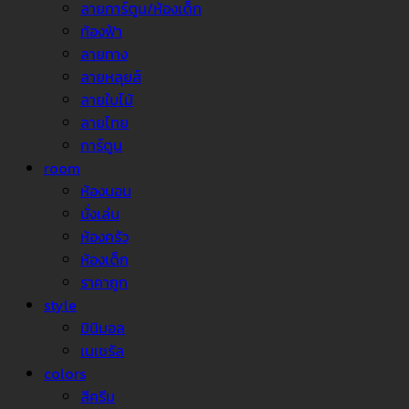
ลายการ์ตูน/ห้องเด็ก
ท้องฟ้า
ลายทาง
ลายหลุยส์
ลายใบไม้
ลายไทย
การ์ตูน
room
ห้องนอน
นั่งเล่น
ห้องครัว
ห้องเด็ก
ราคาถูก
style
มินิมอล
เนเชรัล
colors
สีครีม