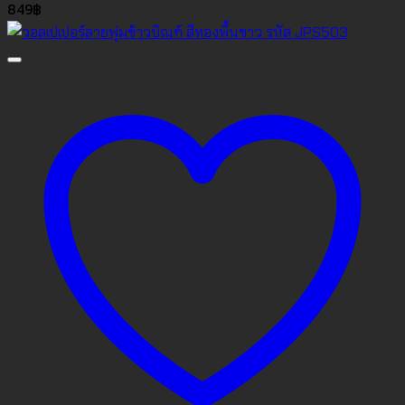
849
฿