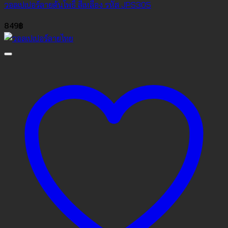
วอลเปเปอร์ลายต้นโพธิ์ สีเหลือง รหัส JPS305
849
฿