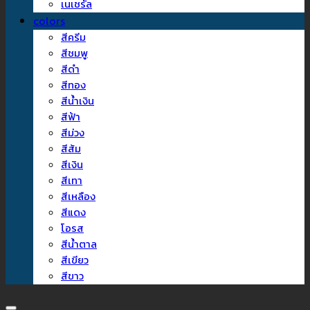
เนเชรัล
colors
สีครีม
สีชมพู
สีดำ
สีทอง
สีน้ำเงิน
สีฟ้า
สีม่วง
สีส้ม
สีเงิน
สีเทา
สีเหลือง
สีแดง
โอรส
สีน้ำตาล
สีเขียว
สีขาว