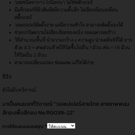
วอลชนิดทากาว ไวนิลหนา ไม่ใช่สติ๊กเกอร์
มีแท็กเจอร์ที่ผิวสัมผัสมีความตื้นลึก ไม่เรียบเนียนเหมือน
สติ๊กเกอร์
วอลเปเปอร์ติดตั้งง่าย แค่มีความเข้าใจ สามารถติดตั้งเองได้
ช่วยปกปิดความไม่เรียบร้อยของผนัง รอยแตกรอยร้าว
วิธีคำนวณพื้นที่ นำความกว้าง x ความสูง นำผลลัพธ์ที่ได้ หาร
ด้วย 4.3 = เศษส่วนท้ายให้ปัดขึ้นไปเป็น 1 ม้วน เช่น = 1.6 ม้วน
ให้ปัดเป็น 2 ม้วน
สามารถเปลี่ยนแปลง ซ่อมแซม แก้ไขได้ง่าย
รีวิว
ยังไม่มีบทวิจารณ์
มาเป็นคนแรกที่วิจารณ์ “วอลเปเปอร์ลายไทย ลายเทพพนม
สีทองพื้นสีทอง No.RG039-22”
การให้คะแนนของคุณ
*