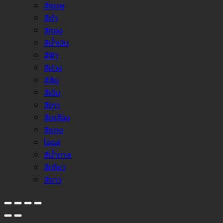
สีชมพู
สีดำ
สีทอง
สีน้ำเงิน
สีฟ้า
สีม่วง
สีส้ม
สีเงิน
สีเทา
สีเหลือง
สีแดง
โอรส
สีน้ำตาล
สีเขียว
สีขาว