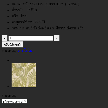
ขนาด : กว้าง 53 CM. X ยาว 10 M. (15 ตรม.)
น้ำหนัก : 1.7 กิโล
ผลิต : ไทย
อายุการใช้งาน 7-12 ปี
กทม. นนทบุรี จัดส่งฟรี ตจว. มีค่าขนส่งตามจริง
จำนวน
วอลเปเปอร์
หยิบใส่ตะกร้า
ลาย
หมวดหมู่:
ลายใบไม้
ใบไม้
สี
เขียว
No.81380-
3
ชิ้น
หมวดหมู่
หมวด
หมู่