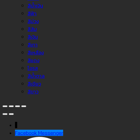
สีน้ำเงิน
สีฟ้า
สีม่วง
สีส้ม
สีเงิน
สีเทา
สีเหลือง
สีแดง
โอรส
สีน้ำตาล
สีเขียว
สีขาว
↓
Facebook Messenger