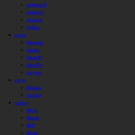
ลายหลุยส์
ลายใบไม้
ลายไทย
การ์ตูน
room
ห้องนอน
นั่งเล่น
ห้องครัว
ห้องเด็ก
ราคาถูก
style
มินิมอล
เนเชรัล
colors
สีครีม
สีชมพู
สีดำ
สีทอง