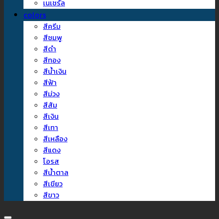
เนเชรัล
colors
สีครีม
สีชมพู
สีดำ
สีทอง
สีน้ำเงิน
สีฟ้า
สีม่วง
สีส้ม
สีเงิน
สีเทา
สีเหลือง
สีแดง
โอรส
สีน้ำตาล
สีเขียว
สีขาว