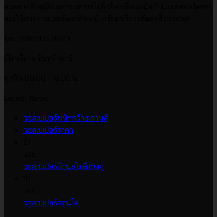
ลวดลายทันสมัยหลากหลายสไตล์ เพื่อเปลี่ยนผนังบ้านและคอนโดของ
คุณให้สวยงามและมีเอกลักษณ์ พร้อมบริการจัดส่งทั่วประเทศ
โทร. 098 505 8673
เปิดบริการ จันทร์-เสาร์
ทุกวัน 09:00 - 18:00 น.
Latest News
ไม่มี
วอลเปเปอร์หน้ากว้างเกาหลี
ไม่มี
ความ
วอลเปเปอร์ราคา
ความ
เห็น
21
บน
เห็น
เม.ย.
บน
วอลเปเปอร์
ไม่มี
วอลเปเปอร์บ้านสไตล์ต่างๆ
วอลเปเปอร์
หน้า
ความ
16
ราคา
กว้าง
เห็น
เม.ย.
บน
เกาหลี
ไม่มี
วอลเปเปอร์คอนโด
วอลเปเปอร์
ความ