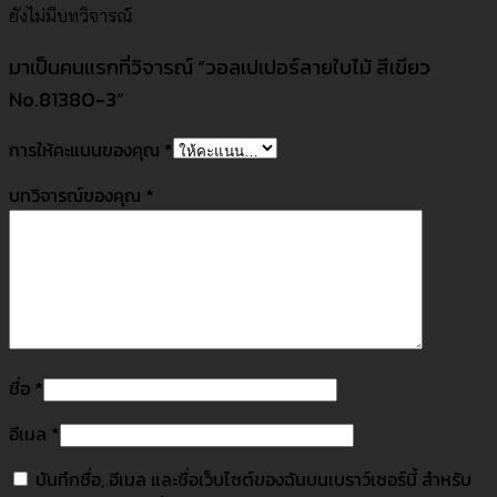
ยังไม่มีบทวิจารณ์
มาเป็นคนแรกที่วิจารณ์ “วอลเปเปอร์ลายใบไม้ สีเขียว
No.81380-3”
การให้คะแนนของคุณ
*
บทวิจารณ์ของคุณ
*
ชื่อ
*
อีเมล
*
บันทึกชื่อ, อีเมล และชื่อเว็บไซต์ของฉันบนเบราว์เซอร์นี้ สำหรับ