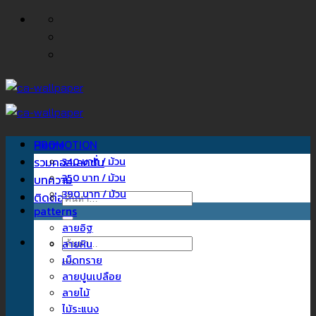
ข้าม
ไป
ยัง
เนื้อหา
Home
PROMOTION
รวมคอลเลคชั่น
340 บาท / ม้วน
350 บาท / ม้วน
บทความ
390 บาท / ม้วน
ติดต่อเรา
ค้นหา:
patterns
ลายอิฐ
ค้นหา:
ลายหิน
เม็ดทราย
ลายปูนเปลือย
ลายไม้
ไม้ระแนง