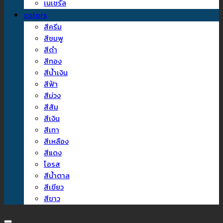
เนเชรัล
colors
สีครีม
สีชมพู
สีดำ
สีทอง
สีน้ำเงิน
สีฟ้า
สีม่วง
สีส้ม
สีเงิน
สีเทา
สีเหลือง
สีแดง
โอรส
สีน้ำตาล
สีเขียว
สีขาว