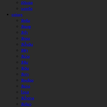
มินิมอล
เนเชรัล
colors
สีครีม
สีชมพู
สีดำ
สีทอง
สีน้ำเงิน
สีฟ้า
สีม่วง
สีส้ม
สีเงิน
สีเทา
สีเหลือง
สีแดง
โอรส
สีน้ำตาล
สีเขียว