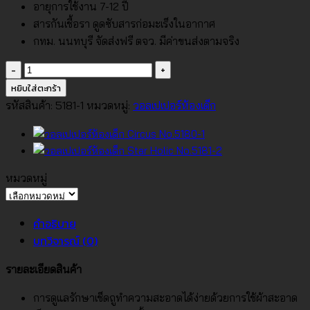
อายุการใช้งาน 7-12 ปี
สารกันเชื้อรา ดูดซับสารก่อมะเร็งในอากาศ
กทม. นนทบุรี จัดส่งฟรี ตจว. มีค่าขนส่งตามจริง
จำนวน
วอลเปเปอร์
หยิบใส่ตะกร้า
ห้อง
รหัสสินค้า:
5181-1
หมวดหมู่:
วอลเปเปอร์ห้องเด็ก
เด็ก
Star
Holic
No.5181-
หมวดหมู่
1
หมวด
ชิ้น
หมู่
คำอธิบาย
บทวิจารณ์ (0)
รายละเอียดสินค้า
การดูแลรักษาเช็ดถูทำความสะอาดได้ง่ายด้วยการใช้ผ้าสะอาด