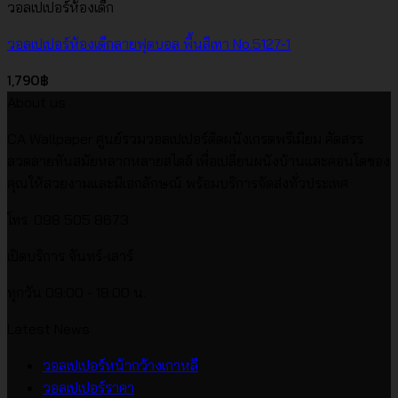
วอลเปเปอร์ห้องเด็ก
วอลเปเปอร์ห้องเด็กลายฟุตบอล พื้นสีเทา No.5127-1
1,790
฿
About us
CA Wallpaper ศูนย์รวมวอลเปเปอร์ติดผนังเกรดพรีเมียม คัดสรร
ลวดลายทันสมัยหลากหลายสไตล์ เพื่อเปลี่ยนผนังบ้านและคอนโดของ
คุณให้สวยงามและมีเอกลักษณ์ พร้อมบริการจัดส่งทั่วประเทศ
โทร. 098 505 8673
เปิดบริการ จันทร์-เสาร์
ทุกวัน 09:00 - 18:00 น.
Latest News
ไม่มี
วอลเปเปอร์หน้ากว้างเกาหลี
ไม่มี
ความ
วอลเปเปอร์ราคา