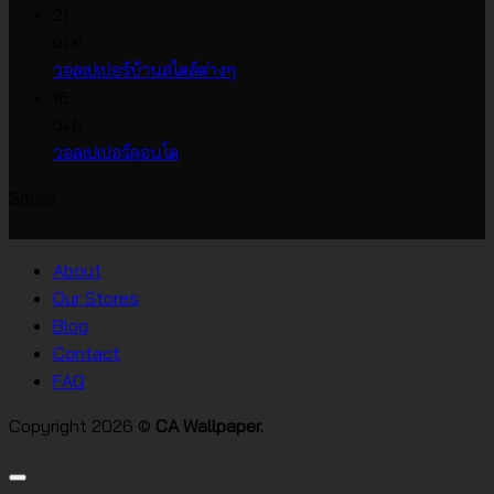
ความ
เห็น
21
บน
เห็น
เม.ย.
บน
วอลเปเปอร์
ไม่มี
วอลเปเปอร์บ้านสไตล์ต่างๆ
วอลเปเปอร์
หน้า
ความ
16
ราคา
กว้าง
เห็น
เม.ย.
บน
เกาหลี
ไม่มี
วอลเปเปอร์คอนโด
วอลเปเปอร์
ความ
Socail
บ้าน
เห็น
บน
สไตล์
วอลเปเปอร์
ต่างๆ
About
คอน
Our Stores
โด
Blog
Contact
FAQ
Copyright 2026 ©
CA Wallpaper.