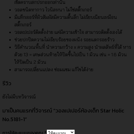
เช็ดคราบสกปรกออกเท่านั้น
วอลชนิดทากาว ไวนิลหนา ไม่ใช่สติ๊กเกอร์
มีแท็กเจอร์ที่ผิวสัมผัสมีความตื้นลึก ไม่เรียบเนียนเหมือน
สติ๊กเกอร์
วอลเปเปอร์ติดตั้งง่าย แค่มีความเข้าใจ สามารถติดตั้งเองได้
ช่วยปกปิดความไม่เรียบร้อยของผนัง รอยแตกรอยร้าว
วิธีคำนวณพื้นที่ นำความกว้าง x ความสูง นำผลลัพธ์ที่ได้ หาร
ด้วย 13 = เศษส่วนท้ายให้ปัดขึ้นไปเป็น 1 ม้วน เช่น = 1.6 ม้วน
ให้ปัดเป็น 2 ม้วน
สามารถเปลี่ยนแปลง ซ่อมแซม แก้ไขได้ง่าย
รีวิว
ยังไม่มีบทวิจารณ์
มาเป็นคนแรกที่วิจารณ์ “วอลเปเปอร์ห้องเด็ก Star Holic
No.5181-1”
การให้คะแนนของคุณ
*