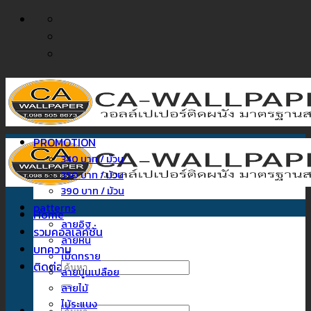
ข้าม
ไป
ยัง
เนื้อหา
PROMOTION
340 บาท / ม้วน
350 บาท / ม้วน
390 บาท / ม้วน
patterns
Home
ลายอิฐ
รวมคอลเลคชั่น
ลายหิน
บทความ
เม็ดทราย
ติดต่อเรา
ค้นหา:
ลายปูนเปลือย
ลายไม้
ไม้ระแนง