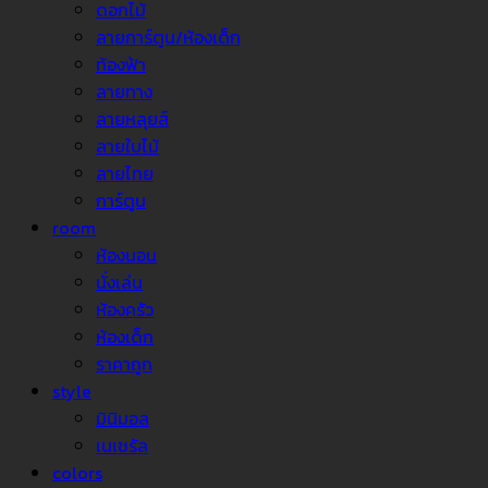
ดอกไม้
ลายการ์ตูน/ห้องเด็ก
ท้องฟ้า
ลายทาง
ลายหลุยส์
ลายใบไม้
ลายไทย
การ์ตูน
room
ห้องนอน
นั่งเล่น
ห้องครัว
ห้องเด็ก
ราคาถูก
style
มินิมอล
เนเชรัล
colors