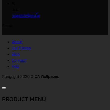
วอลเปเปอร์
หน้า
ความ
16
ราคา
กว้าง
เห็น
เม.ย.
บน
เกาหลี
ไม่มี
วอลเปเปอร์คอนโด
วอลเปเปอร์
ความ
Socail
บ้าน
เห็น
บน
สไตล์
วอลเปเปอร์
ต่างๆ
About
คอน
Our Stores
โด
Blog
Contact
FAQ
Copyright 2026 ©
CA Wallpaper.
PRODUCT MENU