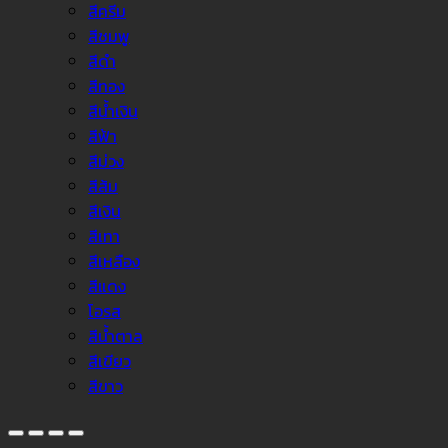
สีครีม
สีชมพู
สีดำ
สีทอง
สีน้ำเงิน
สีฟ้า
สีม่วง
สีส้ม
สีเงิน
สีเทา
สีเหลือง
สีแดง
โอรส
สีน้ำตาล
สีเขียว
สีขาว