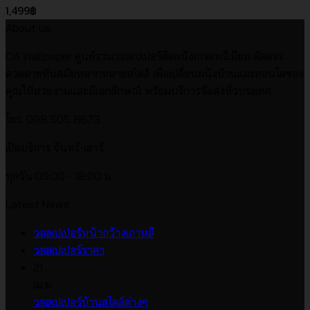
1,499
฿
About us
CA Wallpaper ศูนย์รวมวอลเปเปอร์ติดผนังเกรดพรีเมียม คัดสรร
ลวดลายทันสมัยหลากหลายสไตล์ เพื่อเปลี่ยนผนังบ้านและคอนโดของ
คุณให้สวยงามและมีเอกลักษณ์ พร้อมบริการจัดส่งทั่วประเทศ
โทร. 098 505 8673
เปิดบริการ จันทร์-เสาร์
ทุกวัน 09:00 - 18:00 น.
Latest News
ไม่มี
วอลเปเปอร์หน้ากว้างเกาหลี
ไม่มี
ความ
วอลเปเปอร์ราคา
ความ
เห็น
21
บน
เห็น
เม.ย.
บน
วอลเปเปอร์
ไม่มี
วอลเปเปอร์บ้านสไตล์ต่างๆ