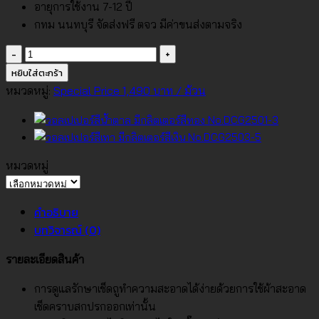
อายุการใช้งาน 7-12 ปี
กทม นนทบุรี จัดส่งฟรี ตจว มีค่าขนส่งตามจริง
จำนวน
วอลเปเปอร์
หยิบใส่ตะกร้า
สี
หมวดหมู่:
Special Price 1,490 บาท / ม้วน
เทา
มี
กลิต
เตอร์
หมวดหมู่
สี
หมวด
เงิน
หมู่
คำอธิบาย
No.DCG2508-
บทวิจารณ์ (0)
1
ชิ้น
รายละเอียดสินค้า
การดูแลรักษาเช็ดถูทำความสะอาดได้ง่ายด้วยการใช้ผ้าสะอาด
เช็ดคราบสกปรกออกเท่านั้น