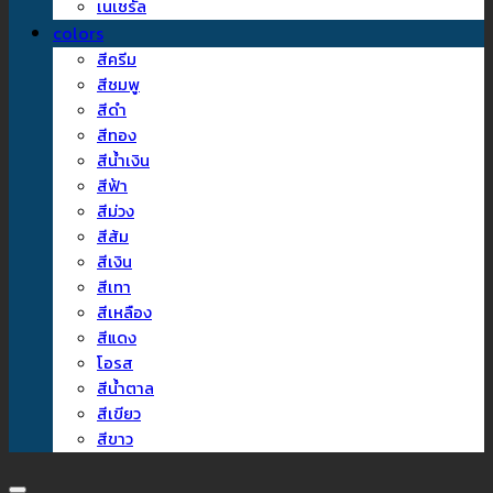
เนเชรัล
colors
สีครีม
สีชมพู
สีดำ
สีทอง
สีน้ำเงิน
สีฟ้า
สีม่วง
สีส้ม
สีเงิน
สีเทา
สีเหลือง
สีแดง
โอรส
สีน้ำตาล
สีเขียว
สีขาว