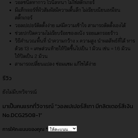
วอลชนิดทากาว ไวนิลหนา ไม่ใช่สติ๊กเกอร์
มีแท็กเจอร์ที่ผิวสัมผัสมีความตื้นลึก ไม่เรียบเนียนเหมือน
สติ๊กเกอร์
วอลเปเปอร์ติดตั้งง่าย แค่มีความเข้าใจ สามารถติดตั้งเองได้
ช่วยปกปิดความไม่เรียบร้อยของผนัง รอยแตกรอยร้าว
วิธีคำนวณพื้นที่ นำความกว้าง x ความสูง นำผลลัพธ์ที่ได้ หาร
ด้วย 13 = เศษส่วนท้ายให้ปัดขึ้นไปเป็น 1 ม้วน เช่น = 1.6 ม้วน
ให้ปัดเป็น 2 ม้วน
สามารถเปลี่ยนแปลง ซ่อมแซม แก้ไขได้ง่าย
รีวิว
ยังไม่มีบทวิจารณ์
มาเป็นคนแรกที่วิจารณ์ “วอลเปเปอร์สีเทา มีกลิตเตอร์สีเงิน
No.DCG2508-1”
การให้คะแนนของคุณ
*