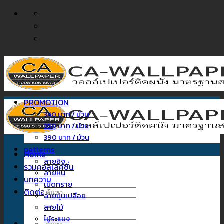
ข้าม
ไป
ยัง
เนื้อหา
PROMOTION
340 บาท / ม้วน
350 บาท / ม้วน
390 บาท / ม้วน
patterns
Home
ลายอิฐ
รวมคอลเลคชั่น
ลายหิน
บทความ
เม็ดทราย
ติดต่อเรา
ค้นหา:
ลายปูนเปลือย
ลายไม้
ไม้ระแนง