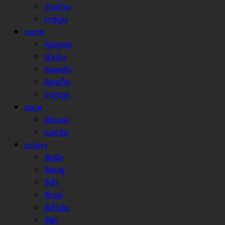
ลายไทย
การ์ตูน
room
ห้องนอน
นั่งเล่น
ห้องครัว
ห้องเด็ก
ราคาถูก
style
มินิมอล
เนเชรัล
colors
สีครีม
สีชมพู
สีดำ
สีทอง
สีน้ำเงิน
สีฟ้า