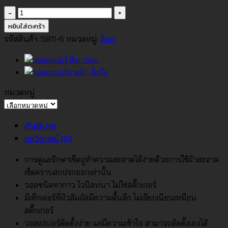
จำนวน
วอลเปเปอร์
หยิบใส่ตะกร้า
สี
รหัสสินค้า:
5811-6
หมวดหมู่:
สีเทา
เทา
เข้ม
No.5811-
6
หมวดหมู่
ชิ้น
หมวด
หมู่
คำอธิบาย
บทวิจารณ์ (0)
การดูแลรักษาเช็ดถูทำความสะอาดได้ง่ายด้วยการใช้ผ้าสะอาด
เช็ดคราบสกปรกออกเท่านั้น
วอลชนิดทากาว ไวนิลหนา ไม่ใช่สติ๊กเกอร์
มีเท็กเจอร์ที่ผิวสัมผัสมีความตื้นลึก ไม่เรียบเนียนเหมือน
สติ๊กเกอร์
วอลเปเปอร์ติดตั้งง่าย แค่มีความเข้าใจ สามารถติดตั้งเองได้