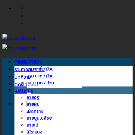
ข้าม
ไป
ยัง
เนื้อหา
Home
PROMOTION
รวมคอลเลคชั่น
340 บาท / ม้วน
350 บาท / ม้วน
บทความ
390 บาท / ม้วน
ติดต่อเรา
ค้นหา:
patterns
ลายอิฐ
ค้นหา:
ลายหิน
เม็ดทราย
ลายปูนเปลือย
ลายไม้
ไม้ระแนง