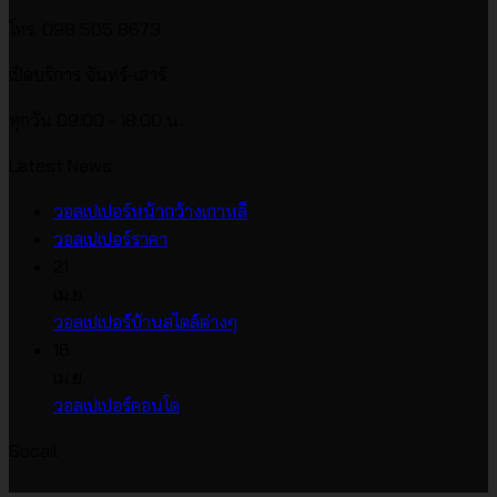
โทร. 098 505 8673
เปิดบริการ จันทร์-เสาร์
ทุกวัน 09:00 - 18:00 น.
Latest News
ไม่มี
วอลเปเปอร์หน้ากว้างเกาหลี
ไม่มี
ความ
วอลเปเปอร์ราคา
ความ
เห็น
21
บน
เห็น
เม.ย.
บน
วอลเปเปอร์
ไม่มี
วอลเปเปอร์บ้านสไตล์ต่างๆ
วอลเปเปอร์
หน้า
ความ
16
ราคา
กว้าง
เห็น
เม.ย.
บน
เกาหลี
ไม่มี
วอลเปเปอร์คอนโด
วอลเปเปอร์
ความ
Socail
บ้าน
เห็น
บน
สไตล์