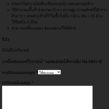
ช่วยปกปิดความไม่เรียบร้อยของผนัง รอยแตกรอยร้าว
วิธีคำนวณพื้นที่ นำความกว้าง x ความสูง นำผลลัพธ์ที่ได้ หาร
ด้วย 13 = เศษส่วนท้ายให้ปัดขึ้นไปเป็น 1 ม้วน เช่น = 1.6 ม้วน
ให้ปัดเป็น 2 ม้วน
สามารถเปลี่ยนแปลง ซ่อมแซม แก้ไขได้ง่าย
รีวิว
ยังไม่มีบทวิจารณ์
มาเป็นคนแรกที่วิจารณ์ “วอลเปเปอร์สีเทาเข้ม No.5811-6”
การให้คะแนนของคุณ
*
บทวิจารณ์ของคุณ
*