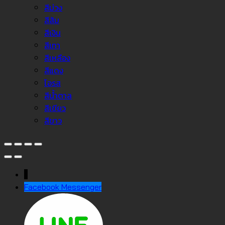
สีม่วง
สีส้ม
สีเงิน
สีเทา
สีเหลือง
สีแดง
โอรส
สีน้ำตาล
สีเขียว
สีขาว
↓
Facebook Messenger