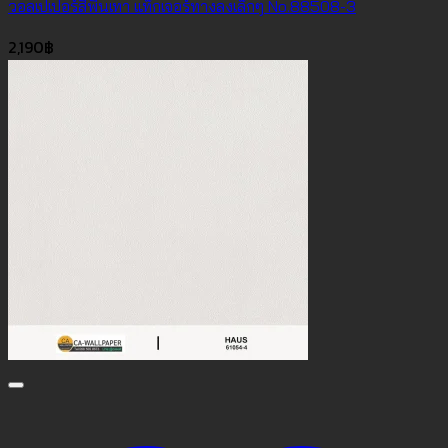
วอลเปเปอร์สีพื้นเทา แท็กเจอร์ทางลงเล็กๆ No.88508-3
2,190
฿