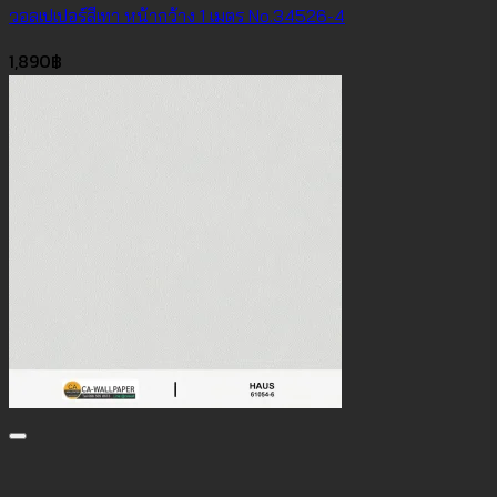
วอลเปเปอร์สีเทา หน้ากว้าง 1 เมตร No.34526-4
1,890
฿