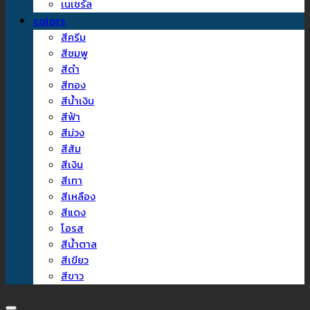
เนเชรัล
colors
สีครีม
สีชมพู
สีดำ
สีทอง
สีน้ำเงิน
สีฟ้า
สีม่วง
สีส้ม
สีเงิน
สีเทา
สีเหลือง
สีแดง
โอรส
สีน้ำตาล
สีเขียว
สีขาว