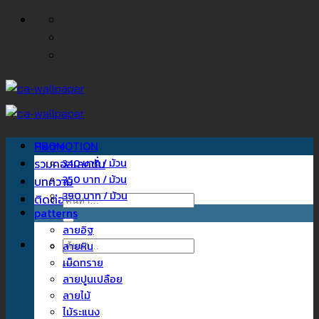
ข้าม
ไป
ยัง
เนื้อหา
Home
PROMOTION
รวมคอลเลคชั่น
340 บาท / ม้วน
350 บาท / ม้วน
บทความ
390 บาท / ม้วน
ติดต่อเรา
ค้นหา:
patterns
ลายอิฐ
ค้นหา:
ลายหิน
เม็ดทราย
ลายปูนเปลือย
ลายไม้
ไม้ระแนง