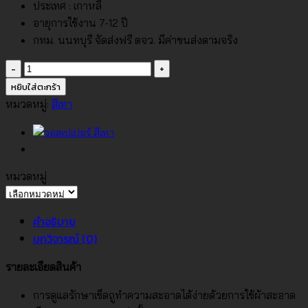
ประเทศ : เกาหลี
อายุการใช้งาน 7-12 ปี
กทม. นนทบุรี จัดส่งฟรี ตจว. มีค่าขนส่งตามจริง
จำนวน
วอลเปเปอร์
หยิบใส่ตะกร้า
สี
หมวดหมู่:
สีเทา
เทา
No.387-
3
ชิ้น
หมวดหมู่
หมวด
หมู่
คำอธิบาย
บทวิจารณ์ (0)
รายละเอียดสินค้า
การดูแลรักษาเช็ดถูทำความสะอาดได้ง่ายด้วยการใช้ผ้าสะอาด