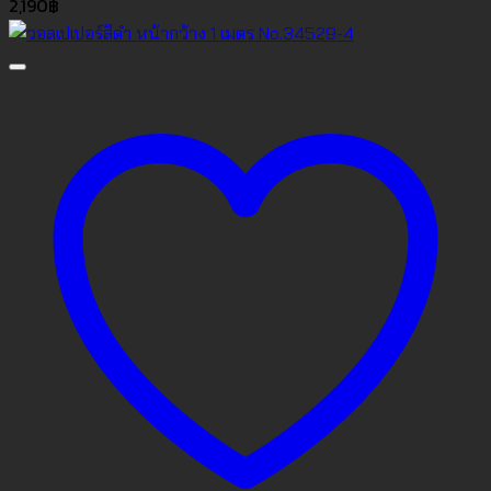
2,190
฿