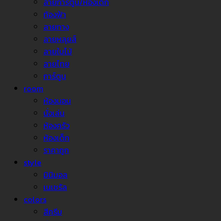
ลายการ์ตูน/ห้องเด็ก
ท้องฟ้า
ลายทาง
ลายหลุยส์
ลายใบไม้
ลายไทย
การ์ตูน
room
ห้องนอน
นั่งเล่น
ห้องครัว
ห้องเด็ก
ราคาถูก
style
มินิมอล
เนเชรัล
colors
สีครีม