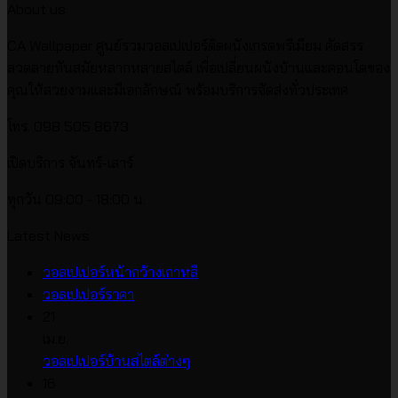
About us
CA Wallpaper ศูนย์รวมวอลเปเปอร์ติดผนังเกรดพรีเมียม คัดสรร
ลวดลายทันสมัยหลากหลายสไตล์ เพื่อเปลี่ยนผนังบ้านและคอนโดของ
คุณให้สวยงามและมีเอกลักษณ์ พร้อมบริการจัดส่งทั่วประเทศ
โทร. 098 505 8673
เปิดบริการ จันทร์-เสาร์
ทุกวัน 09:00 - 18:00 น.
Latest News
ไม่มี
วอลเปเปอร์หน้ากว้างเกาหลี
ไม่มี
ความ
วอลเปเปอร์ราคา
ความ
เห็น
21
บน
เห็น
เม.ย.
บน
วอลเปเปอร์
ไม่มี
วอลเปเปอร์บ้านสไตล์ต่างๆ
วอลเปเปอร์
หน้า
ความ
16