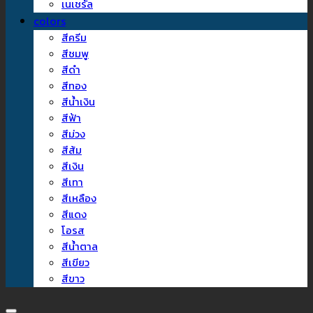
เนเชรัล
colors
สีครีม
สีชมพู
สีดำ
สีทอง
สีน้ำเงิน
สีฟ้า
สีม่วง
สีส้ม
สีเงิน
สีเทา
สีเหลือง
สีแดง
โอรส
สีน้ำตาล
สีเขียว
สีขาว