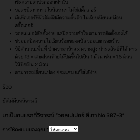
เช็ดคราบสกปรกออกเท่านั้น
วอลชนิดทากาว ไวนิลหนา ไม่ใช่สติ๊กเกอร์
มีแท็กเจอร์ที่ผิวสัมผัสมีความตื้นลึก ไม่เรียบเนียนเหมือน
สติ๊กเกอร์
วอลเปเปอร์ติดตั้งง่าย แค่มีความเข้าใจ สามารถติดตั้งเองได้
ช่วยปกปิดความไม่เรียบร้อยของผนัง รอยแตกรอยร้าว
วิธีคำนวณพื้นที่ นำความกว้าง x ความสูง นำผลลัพธ์ที่ได้ หาร
ด้วย 13 = เศษส่วนท้ายให้ปัดขึ้นไปเป็น 1 ม้วน เช่น = 1.6 ม้วน
ให้ปัดเป็น 2 ม้วน
สามารถเปลี่ยนแปลง ซ่อมแซม แก้ไขได้ง่าย
รีวิว
ยังไม่มีบทวิจารณ์
มาเป็นคนแรกที่วิจารณ์ “วอลเปเปอร์ สีเทา No.387-3”
การให้คะแนนของคุณ
*