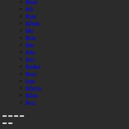
สีชมพู
สีดำ
สีทอง
สีน้ำเงิน
สีฟ้า
สีม่วง
สีส้ม
สีเงิน
สีเทา
สีเหลือง
สีแดง
โอรส
สีน้ำตาล
สีเขียว
สีขาว