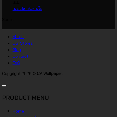
ราคา
กว้าง
เห็น
เม.ย.
บน
เกาหลี
ไม่มี
วอลเปเปอร์คอนโด
วอลเปเปอร์
ความ
Socail
บ้าน
เห็น
บน
สไตล์
วอลเปเปอร์
ต่างๆ
About
คอน
Our Stores
โด
Blog
Contact
FAQ
Copyright 2026 ©
CA Wallpaper.
PRODUCT MENU
Home