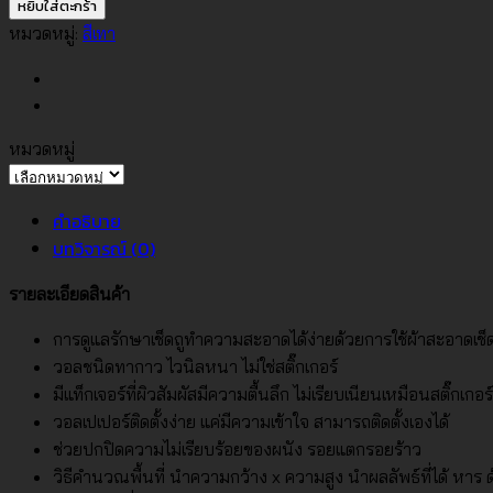
วอลเปเปอร์
หยิบใส่ตะกร้า
สี
หมวดหมู่:
สีเทา
เทา
อ่อน
No.2109-
5
หมวดหมู่
ชิ้น
หมวด
หมู่
คำอธิบาย
บทวิจารณ์ (0)
รายละเอียดสินค้า
การดูแลรักษาเช็ดถูทำความสะอาดได้ง่ายด้วยการใช้ผ้าสะอาดเช
วอลชนิดทากาว ไวนิลหนา ไม่ใช่สติ๊กเกอร์
มีแท็กเจอร์ที่ผิวสัมผัสมีความตื้นลึก ไม่เรียบเนียนเหมือนสติ๊กเกอร์
วอลเปเปอร์ติดตั้งง่าย แค่มีความเข้าใจ สามารถติดตั้งเองได้
ช่วยปกปิดความไม่เรียบร้อยของผนัง รอยแตกรอยร้าว
วิธีคำนวณพื้นที่ นำความกว้าง x ความสูง นำผลลัพธ์ที่ได้ หาร ด้ว