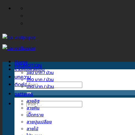
ข้าม
ไป
ยัง
เนื้อหา
Home
PROMOTION
รวมคอลเลคชั่น
340 บาท / ม้วน
บทความ
350 บาท / ม้วน
ติดต่อเรา
ค้นหา:
390 บาท / ม้วน
patterns
ลายอิฐ
ค้นหา:
ลายหิน
เม็ดทราย
ลายปูนเปลือย
ลายไม้