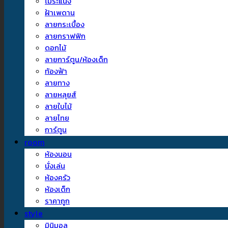
ไม้ระแนง
ฝ้าเพดาน
ลายกระเบื้อง
ลายกราฟฟิก
ดอกไม้
ลายการ์ตูน/ห้องเด็ก
ท้องฟ้า
ลายทาง
ลายหลุยส์
ลายใบไม้
ลายไทย
การ์ตูน
room
ห้องนอน
นั่งเล่น
ห้องครัว
ห้องเด็ก
ราคาถูก
style
มินิมอล