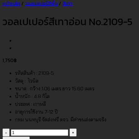
หน้าหลัก
/
วอลเปเปอร์สีพื้น
/
สีเทา
วอลเปเปอร์สีเทาอ่อน No.2109-5
1,750
฿
รหัสสินค้า : 2109-5
วัสดุ : ไวนิล
ขนาด : กว้าง 1.06 เมตร ยาว 15.60 เมตร
น้ำหนัก : 4.8 กิโล
ประเทศ : เกาหลี
อายุการใช้งาน 7-12 ปี
กทม นนทบุรี จัดส่งฟรี ตจว. มีค่าขนส่งตามจริง
จำนวน