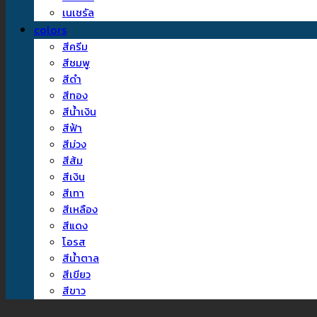
เนเชรัล
colors
สีครีม
สีชมพู
สีดำ
สีทอง
สีน้ำเงิน
สีฟ้า
สีม่วง
สีส้ม
สีเงิน
สีเทา
สีเหลือง
สีแดง
โอรส
สีน้ำตาล
สีเขียว
สีขาว