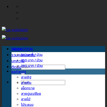
ข้าม
ไป
ยัง
เนื้อหา
Home
PROMOTION
รวมคอลเลคชั่น
340 บาท / ม้วน
350 บาท / ม้วน
บทความ
390 บาท / ม้วน
ติดต่อเรา
ค้นหา:
patterns
ลายอิฐ
ค้นหา:
ลายหิน
เม็ดทราย
ลายปูนเปลือย
ลายไม้
ไม้ระแนง