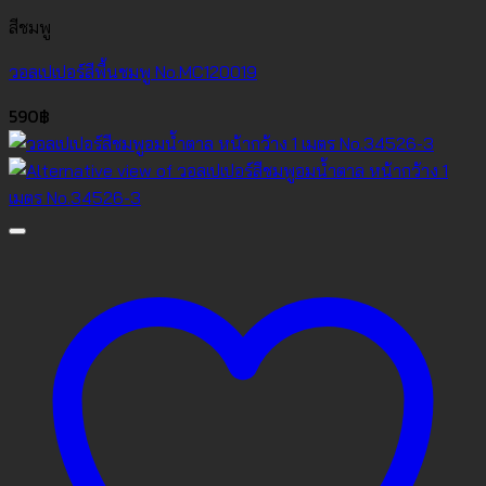
สีชมพู
วอลเปเปอร์สีพื้นชมพู No.MC120019
590
฿