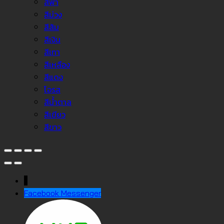
สีฟ้า
สีม่วง
สีส้ม
สีเงิน
สีเทา
สีเหลือง
สีแดง
โอรส
สีน้ำตาล
สีเขียว
สีขาว
↓
Facebook Messenger