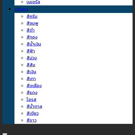
เนเชรัล
colors
สีครีม
สีชมพู
สีดำ
สีทอง
สีน้ำเงิน
สีฟ้า
สีม่วง
สีส้ม
สีเงิน
สีเทา
สีเหลือง
สีแดง
โอรส
สีน้ำตาล
สีเขียว
สีขาว