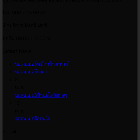
โทร. 098 505 8673
เปิดบริการ จันทร์-เสาร์
ทุกวัน 09:00 - 18:00 น.
Latest News
ไม่มี
วอลเปเปอร์หน้ากว้างเกาหลี
ไม่มี
ความ
วอลเปเปอร์ราคา
ความ
เห็น
21
บน
เห็น
เม.ย.
บน
วอลเปเปอร์
ไม่มี
วอลเปเปอร์บ้านสไตล์ต่างๆ
วอลเปเปอร์
หน้า
ความ
16
ราคา
กว้าง
เห็น
เม.ย.
บน
เกาหลี
ไม่มี
วอลเปเปอร์คอนโด
วอลเปเปอร์
ความ
Socail
บ้าน
เห็น