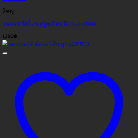
สีชมพู
วอลเปเปอร์สีพื้นชมพูนู๊ด เท็กเจอร์ผ้า No.531350
1,290
฿