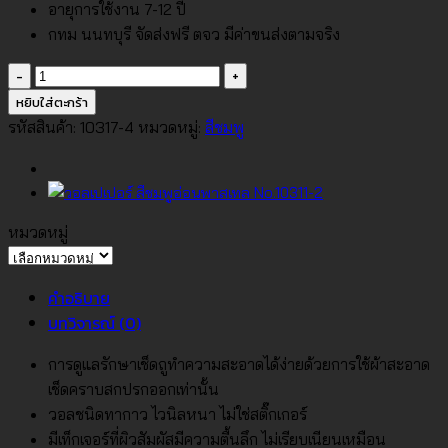
อายุการใช้งาน 7-12 ปี
กทม นนทบุรี จัดส่งฟรี ตจว มีค่าขนส่งตามจริง
จำนวน
วอลเปเปอร์
หยิบใส่ตะกร้า
สี
รหัสสินค้า:
10317-4
หมวดหมู่:
สีชมพู
พื้น
ชมพู
No.10317-
4
หมวดหมู่
ชิ้น
หมวด
หมู่
คำอธิบาย
บทวิจารณ์ (0)
การดูแลรักษาเช็ดถูทำความสะอาดได้ง่ายด้วยการใช้ผ้าสะอาด
เช็ดคราบสกปรกออกเท่านั้น
วอลชนิดทากาว ไวนิลหนา ไม่ใช่สติ๊กเกอร์
มีเท็กเจอร์ที่ผิวสัมผัสมีความตื้นลึก ไม่เรียบเนียนเหมือน