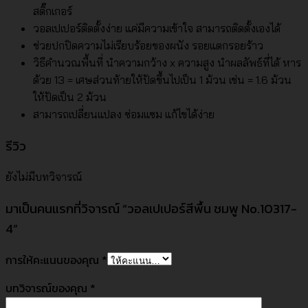
สติ๊กเกอร์
วอลเปเปอร์ติดตั้งง่าย แค่มีความเข้าใจ สามารถติดตั้งเองได้
ช่วยปกปิดความไม่เรียบร้อยของผนัง รอยแตกรอยร้าว
วิธีคำนวณพื้นที่ นำความกว้าง x ความสูง นำผลลัพธ์ที่ได้ หาร
ด้วย 13 = เศษส่วนท้ายให้ปัดขึ้นไปเป็น 1 ม้วน เช่น = 1.6 ม้วน
ให้ปัดเป็น 2 ม้วน
สามารถเปลี่ยนแปลง ซ่อมแซม แก้ไขได้ง่าย
รีวิว
ยังไม่มีบทวิจารณ์
มาเป็นคนแรกที่วิจารณ์ “วอลเปเปอร์สีพื้น ชมพู No.10317-
4”
การให้คะแนนของคุณ
*
บทวิจารณ์ของคุณ
*