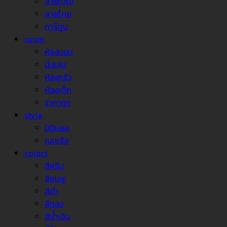
ลายใบไม้
ลายไทย
การ์ตูน
room
ห้องนอน
นั่งเล่น
ห้องครัว
ห้องเด็ก
ราคาถูก
style
มินิมอล
เนเชรัล
colors
สีครีม
สีชมพู
สีดำ
สีทอง
สีน้ำเงิน