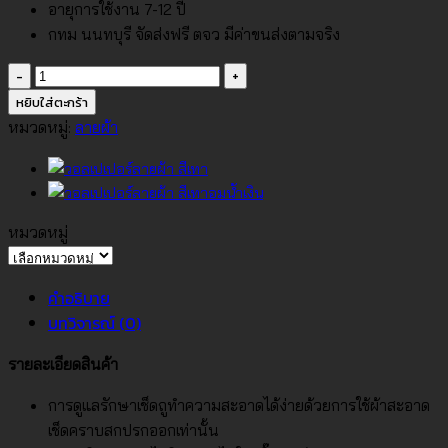
อายุการใช้งาน 7-12 ปี
กทม นนทบุรี จัดส่งฟรี ตจว มีค่าขนส่งตามจริง
จำนวน
วอลเปเปอร์
หยิบใส่ตะกร้า
ลาย
หมวดหมู่:
ลายผ้า
ผ้า
สี
เทา
อม
หมวดหมู่
น้ำเงิน
หมวด
No.74036-
หมู่
คำอธิบาย
5
บทวิจารณ์ (0)
ชิ้น
รายละเอียดสินค้า
การดูแลรักษาเช็ดถูทำความสะอาดได้ง่ายด้วยการใช้ผ้าสะอาด
เช็ดคราบสกปรกออกเท่านั้น