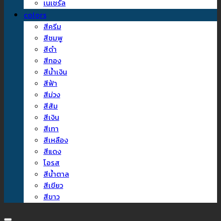
เนเชรัล
colors
สีครีม
สีชมพู
สีดำ
สีทอง
สีน้ำเงิน
สีฟ้า
สีม่วง
สีส้ม
สีเงิน
สีเทา
สีเหลือง
สีแดง
โอรส
สีน้ำตาล
สีเขียว
สีขาว