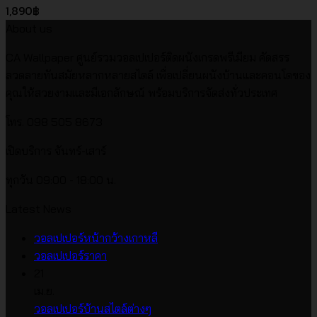
1,890
฿
About us
CA Wallpaper ศูนย์รวมวอลเปเปอร์ติดผนังเกรดพรีเมียม คัดสรร
ลวดลายทันสมัยหลากหลายสไตล์ เพื่อเปลี่ยนผนังบ้านและคอนโดของ
คุณให้สวยงามและมีเอกลักษณ์ พร้อมบริการจัดส่งทั่วประเทศ
โทร. 098 505 8673
เปิดบริการ จันทร์-เสาร์
ทุกวัน 09:00 - 18:00 น.
Latest News
ไม่มี
วอลเปเปอร์หน้ากว้างเกาหลี
ไม่มี
ความ
วอลเปเปอร์ราคา
ความ
เห็น
21
บน
เห็น
เม.ย.
บน
วอลเปเปอร์
ไม่มี
วอลเปเปอร์บ้านสไตล์ต่างๆ