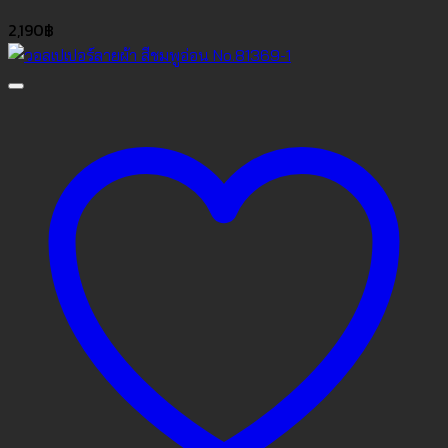
2,190
฿