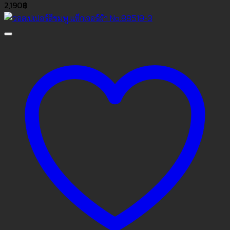
2,190
฿