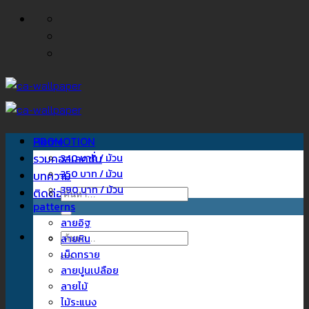
ข้าม
ไป
ยัง
เนื้อหา
Home
PROMOTION
รวมคอลเลคชั่น
340 บาท / ม้วน
350 บาท / ม้วน
บทความ
390 บาท / ม้วน
ติดต่อเรา
ค้นหา:
patterns
ลายอิฐ
ค้นหา:
ลายหิน
เม็ดทราย
ลายปูนเปลือย
ลายไม้
ไม้ระแนง