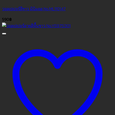
วอลเปเปอร์สีขาว มินิมอล No.ML110147
590
฿