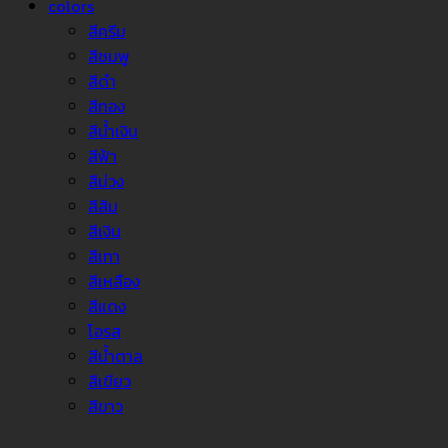
colors
สีครีม
สีชมพู
สีดำ
สีทอง
สีน้ำเงิน
สีฟ้า
สีม่วง
สีส้ม
สีเงิน
สีเทา
สีเหลือง
สีแดง
โอรส
สีน้ำตาล
สีเขียว
สีขาว