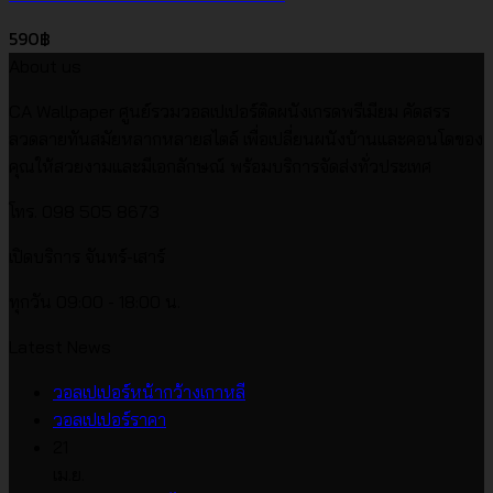
590
฿
About us
CA Wallpaper ศูนย์รวมวอลเปเปอร์ติดผนังเกรดพรีเมียม คัดสรร
ลวดลายทันสมัยหลากหลายสไตล์ เพื่อเปลี่ยนผนังบ้านและคอนโดของ
คุณให้สวยงามและมีเอกลักษณ์ พร้อมบริการจัดส่งทั่วประเทศ
โทร. 098 505 8673
เปิดบริการ จันทร์-เสาร์
ทุกวัน 09:00 - 18:00 น.
Latest News
ไม่มี
วอลเปเปอร์หน้ากว้างเกาหลี
ไม่มี
ความ
วอลเปเปอร์ราคา
ความ
เห็น
21
บน
เห็น
เม.ย.