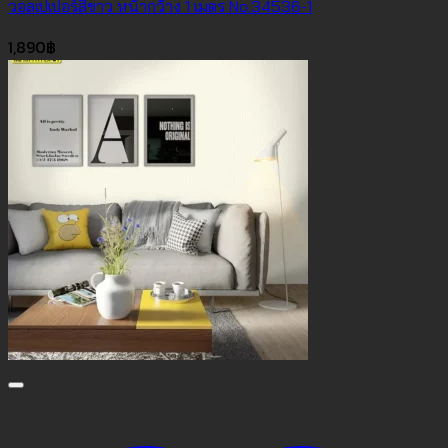
วอลเปเปอร์สีขาว หน้ากว้าง 1 เมตร No.34536-1
1,890
฿