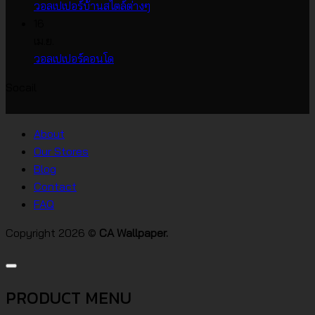
บน
วอลเปเปอร์
ไม่มี
วอลเปเปอร์บ้านสไตล์ต่างๆ
วอลเปเปอร์
หน้า
ความ
16
ราคา
กว้าง
เห็น
เม.ย.
บน
เกาหลี
ไม่มี
วอลเปเปอร์คอนโด
วอลเปเปอร์
ความ
Socail
บ้าน
เห็น
บน
สไตล์
วอลเปเปอร์
ต่างๆ
About
คอน
Our Stores
โด
Blog
Contact
FAQ
Copyright 2026 ©
CA Wallpaper.
PRODUCT MENU