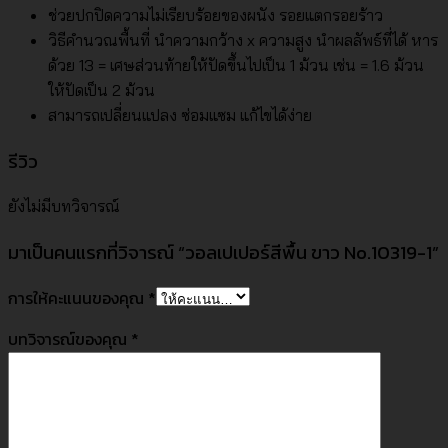
ช่วยปกปิดความไม่เรียบร้อยของผนัง รอยแตกรอยร้าว
วิธีคำนวณพื้นที่ นำความกว้าง x ความสูง นำผลลัพธ์ที่ได้ หาร
ด้วย 13 = เศษส่วนท้ายให้ปัดขึ้นไปเป็น 1 ม้วน เช่น = 1.6 ม้วน
ให้ปัดเป็น 2 ม้วน
สามารถเปลี่ยนแปลง ซ่อมแซม แก้ไขได้ง่าย
รีวิว
ยังไม่มีบทวิจารณ์
มาเป็นคนแรกที่วิจารณ์ “วอลเปเปอร์สีพื้น ขาว No.10319-1”
การให้คะแนนของคุณ
*
บทวิจารณ์ของคุณ
*