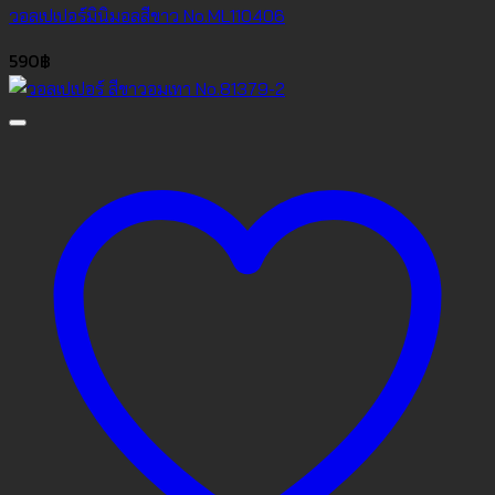
วอลเปเปอร์มินิมอลสีขาว No.ML110406
590
฿