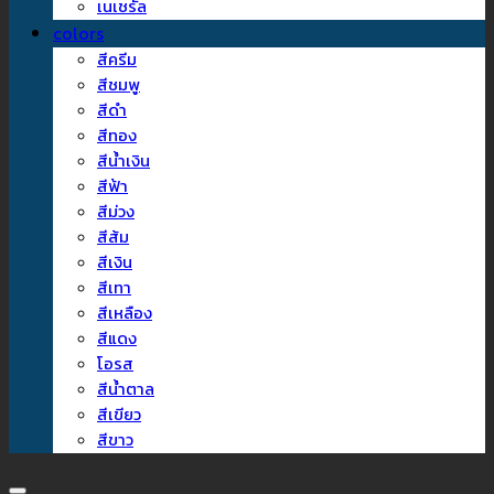
เนเชรัล
colors
สีครีม
สีชมพู
สีดำ
สีทอง
สีน้ำเงิน
สีฟ้า
สีม่วง
สีส้ม
สีเงิน
สีเทา
สีเหลือง
สีแดง
โอรส
สีน้ำตาล
สีเขียว
สีขาว