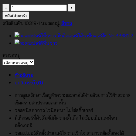
จำนวน
วอลเปเปอร์
หยิบใส่ตะกร้า
สี
รหัสสินค้า:
10319-1
หมวดหมู่:
สีขาว
พื้น
ขาว
No.10319-
1
หมวดหมู่
ชิ้น
หมวด
หมู่
คำอธิบาย
บทวิจารณ์ (0)
การดูแลรักษาเช็ดถูทำความสะอาดได้ง่ายด้วยการใช้ผ้าสะอาด
เช็ดคราบสกปรกออกเท่านั้น
วอลชนิดทากาว ไวนิลหนา ไม่ใช่สติ๊กเกอร์
มีเท็กเจอร์ที่ผิวสัมผัสมีความตื้นลึก ไม่เรียบเนียนเหมือน
สติ๊กเกอร์
วอลเปเปอร์ติดตั้งง่าย แค่มีความเข้าใจ สามารถติดตั้งเองได้