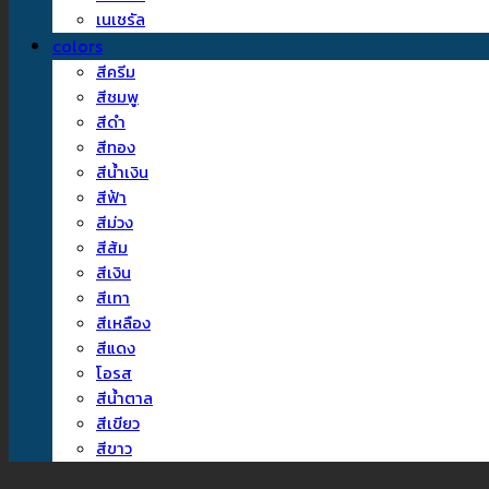
เนเชรัล
colors
สีครีม
สีชมพู
สีดำ
สีทอง
สีน้ำเงิน
สีฟ้า
สีม่วง
สีส้ม
สีเงิน
สีเทา
สีเหลือง
สีแดง
โอรส
สีน้ำตาล
สีเขียว
สีขาว