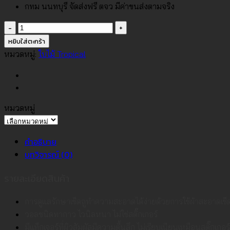
กทม นนทบุรี จัดส่งฟรี ตจว มีค่าขนส่งตามจริง
จำนวน
วอลเปเปอร์
หยิบใส่ตะกร้า
ลาย
หมวดหมู่:
ใบไม้ Tropical
ใบ
ไม้
ทรอ
ปิ
หมวดหมู่
คอ
หมวด
ล
หมู่
คำอธิบาย
สี
บทวิจารณ์ (0)
เขียว
พื้น
รายละเอียดสินค้า
สีชมพู
อ่อน
การดูแลรักษาเช็ดถูทำความสะอาดได้ง่ายด้วยการใช้ผ้าสะอาดเช
No.34527-
วอลชนิดทากาว ไวนิลหนา ไม่ใช่สติ๊กเกอร์
2
มีแท็กเจอร์ที่ผิวสัมผัสมีความตื้นลึก ไม่เรียบเนียนเหมือนสติ๊กเกอร์