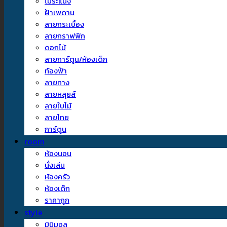
ไม้ระแนง
ฝ้าเพดาน
ลายกระเบื้อง
ลายกราฟฟิก
ดอกไม้
ลายการ์ตูน/ห้องเด็ก
ท้องฟ้า
ลายทาง
ลายหลุยส์
ลายใบไม้
ลายไทย
การ์ตูน
room
ห้องนอน
นั่งเล่น
ห้องครัว
ห้องเด็ก
ราคาถูก
style
มินิมอล