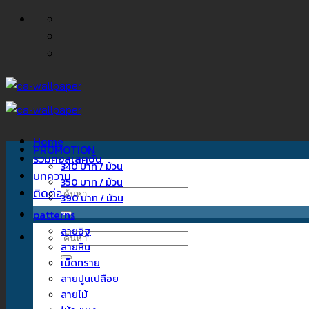
ข้าม
ไป
ยัง
เนื้อหา
Home
PROMOTION
รวมคอลเลคชั่น
340 บาท / ม้วน
บทความ
350 บาท / ม้วน
ติดต่อเรา
ค้นหา:
390 บาท / ม้วน
patterns
ลายอิฐ
ค้นหา:
ลายหิน
เม็ดทราย
ลายปูนเปลือย
ลายไม้