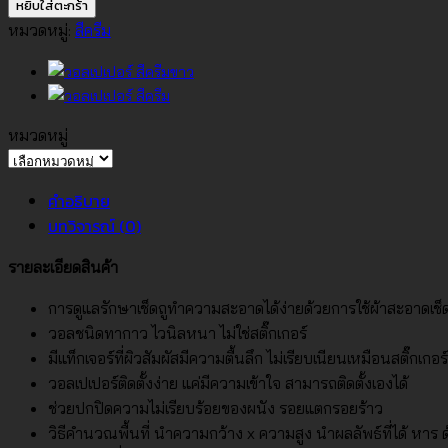
วอลเปเปอร์
หยิบใส่ตะกร้า
สี
หมวดหมู่:
สีครีม
ครีม
ขาว
No.346-
10
หมวดหมู่
ชิ้น
หมวด
หมู่
คำอธิบาย
บทวิจารณ์ (0)
รายละเอียดสินค้า
การดูแลรักษาเช็ดถูทำความสะอาดได้ง่ายด้วยการใช้ผ้าสะอาดเช
วอลชนิดทากาว ไวนิลหนา ไม่ใช่สติ๊กเกอร์
มีแท็กเจอร์ที่ผิวสัมผัสมีความตื้นลึก ไม่เรียบเนียนเหมือนสติ๊กเกอร์
วอลเปเปอร์ติดตั้งง่าย แค่มีความเข้าใจ สามารถติดตั้งเองได้
ช่วยปกปิดความไม่เรียบร้อยของผนัง รอยแตกรอยร้าว
วิธีคำนวณพื้นที่ นำความกว้าง x ความสูง นำผลลัพธ์ที่ได้ หาร ด้ว