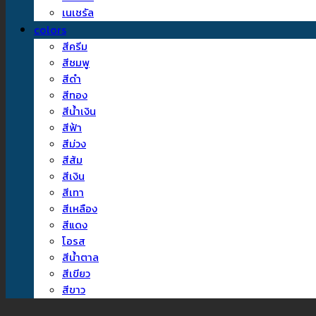
เนเชรัล
colors
สีครีม
สีชมพู
สีดำ
สีทอง
สีน้ำเงิน
สีฟ้า
สีม่วง
สีส้ม
สีเงิน
สีเทา
สีเหลือง
สีแดง
โอรส
สีน้ำตาล
สีเขียว
สีขาว