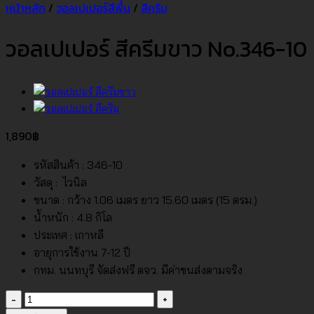
หน้าหลัก
/
วอลเปเปอร์สีพื้น
/
สีครีม
วอลเปเปอร์ สีครีมขาว No.346-10
1,890
฿
รหัสสินค้า : 346-10
วัสดุ : ไวนิล
ขนาด : กว้าง 1.06 เมตร ยาว 15.60 เมตร (15 ตรม.)
น้ำหนัก : 4.8 กิโล
ประเทศ : เกาหลี
อายุการใช้งาน 7-12 ปี
กทม. นนทบุรี จัดส่งฟรี ตจว. มีค่าขนส่งตามจริง
จำนวน