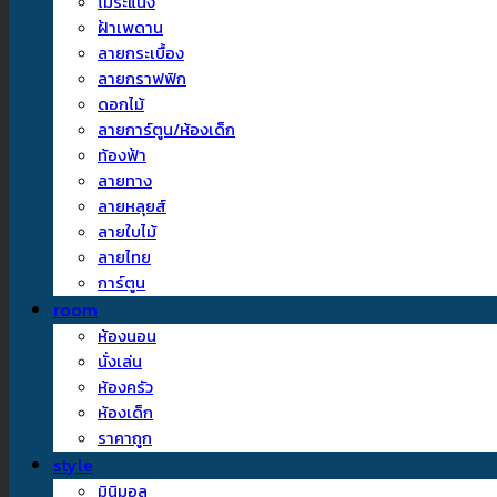
ไม้ระแนง
ฝ้าเพดาน
ลายกระเบื้อง
ลายกราฟฟิก
ดอกไม้
ลายการ์ตูน/ห้องเด็ก
ท้องฟ้า
ลายทาง
ลายหลุยส์
ลายใบไม้
ลายไทย
การ์ตูน
room
ห้องนอน
นั่งเล่น
ห้องครัว
ห้องเด็ก
ราคาถูก
style
มินิมอล