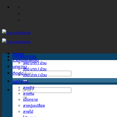
ข้าม
ไป
ยัง
เนื้อหา
Home
PROMOTION
รวมคอลเลคชั่น
340 บาท / ม้วน
บทความ
350 บาท / ม้วน
ติดต่อเรา
ค้นหา:
390 บาท / ม้วน
patterns
ลายอิฐ
ค้นหา:
ลายหิน
เม็ดทราย
ลายปูนเปลือย
ลายไม้