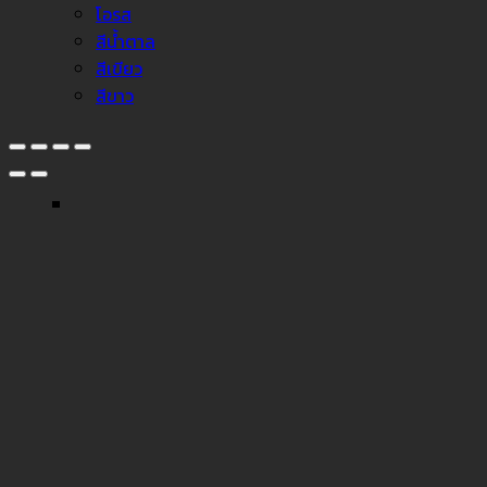
โอรส
สีน้ำตาล
สีเขียว
สีขาว
↓
Facebook Messenger
Line
Phone
Instagram