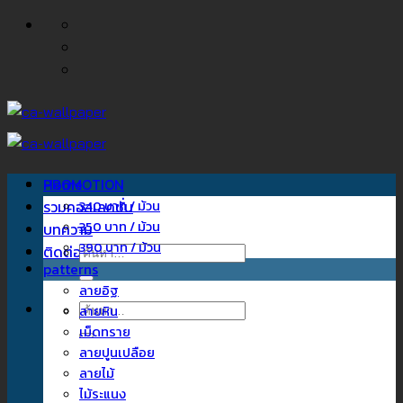
ข้าม
ไป
ยัง
เนื้อหา
Home
PROMOTION
รวมคอลเลคชั่น
340 บาท / ม้วน
350 บาท / ม้วน
บทความ
390 บาท / ม้วน
ติดต่อเรา
ค้นหา:
patterns
ลายอิฐ
ค้นหา:
ลายหิน
เม็ดทราย
ลายปูนเปลือย
ลายไม้
ไม้ระแนง