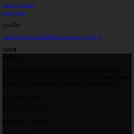
Add to Wishlist
Quick View
ปูนเปลือย
วอลเปเปอร์ลายปูนเปลือยสีน้ำตาลทอง No.34534-4
1,890
฿
About us
CA Wallpaper ศูนย์รวมวอลเปเปอร์ติดผนังเกรดพรีเมียม คัดสรร
ลวดลายทันสมัยหลากหลายสไตล์ เพื่อเปลี่ยนผนังบ้านและคอนโดของ
คุณให้สวยงามและมีเอกลักษณ์ พร้อมบริการจัดส่งทั่วประเทศ
โทร. 098 505 8673
เปิดบริการ จันทร์-เสาร์
ทุกวัน 09:00 - 18:00 น.
Latest News