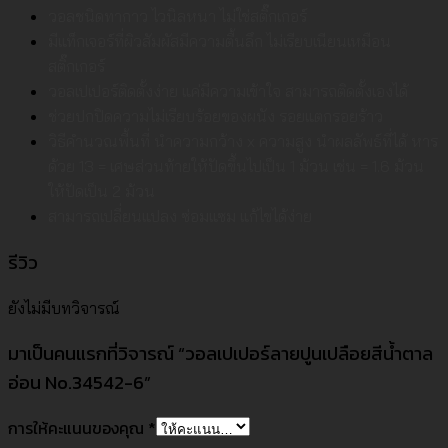
วอลชนิดทากาว ไวนิลหนา ไม่ใช่สติ๊กเกอร์
มีแท็กเจอร์ที่ผิวสัมผัสมีความตื้นลึก ไม่เรียบเนียนเหมือน
สติ๊กเกอร์
วอลเปเปอร์ติดตั้งง่าย แค่มีความเข้าใจ สามารถติดตั้งเองได้
ช่วยปกปิดความไม่เรียบร้อยของผนัง รอยแตกรอยร้าว
วิธีคำนวณพื้นที่ นำความกว้าง x ความสูง นำผลลัพธ์ที่ได้ หาร
ด้วย 13 = เศษส่วนท้ายให้ปัดขึ้นไปเป็น 1 ม้วน เช่น = 1.6 ม้วน
ให้ปัดเป็น 2 ม้วน
สามารถเปลี่ยนแปลง ซ่อมแซม แก้ไขได้ง่าย
รีวิว
ยังไม่มีบทวิจารณ์
มาเป็นคนแรกที่วิจารณ์ “วอลเปเปอร์ลายปูนเปลือยสีน้ำตาล
อ่อน No.34542-6”
การให้คะแนนของคุณ
*