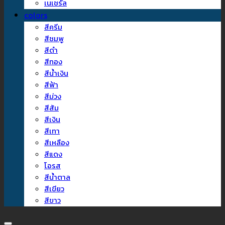
เนเชรัล
colors
สีครีม
สีชมพู
สีดำ
สีทอง
สีน้ำเงิน
สีฟ้า
สีม่วง
สีส้ม
สีเงิน
สีเทา
สีเหลือง
สีแดง
โอรส
สีน้ำตาล
สีเขียว
สีขาว