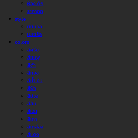
ห้องเด็ก
ราคาถูก
style
มินิมอล
เนเชรัล
colors
สีครีม
สีชมพู
สีดำ
สีทอง
สีน้ำเงิน
สีฟ้า
สีม่วง
สีส้ม
สีเงิน
สีเทา
สีเหลือง
สีแดง