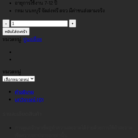
อายุการใช้งาน 7-12 ปี
กทม นนทบุรี จัดส่งฟรี ตจว มีค่าขนส่งตามจริง
จำนวน
วอลเปเปอร์
หยิบใส่ตะกร้า
ลาย
หมวดหมู่:
ปูนเปลือย
ปูน
เปลือย
สี
น้ำตาล
หมวดหมู่
อ่อน
หมวด
No.34542-
หมู่
คำอธิบาย
6
บทวิจารณ์ (0)
ชิ้น
รายละเอียดสินค้า
การดูแลรักษาเช็ดถูทำความสะอาดได้ง่ายด้วยการใช้ผ้าสะอาด
เช็ดคราบสกปรกออกเท่านั้น