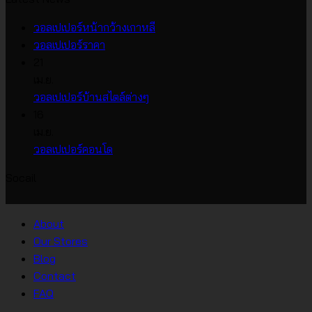
ไม่มี
วอลเปเปอร์หน้ากว้างเกาหลี
ไม่มี
ความ
วอลเปเปอร์ราคา
ความ
เห็น
21
บน
เห็น
เม.ย.
บน
วอลเปเปอร์
ไม่มี
วอลเปเปอร์บ้านสไตล์ต่างๆ
วอลเปเปอร์
หน้า
ความ
16
ราคา
กว้าง
เห็น
เม.ย.
บน
เกาหลี
ไม่มี
วอลเปเปอร์คอนโด
วอลเปเปอร์
ความ
Socail
บ้าน
เห็น
บน
สไตล์
วอลเปเปอร์
ต่างๆ
About
คอน
Our Stores
โด
Blog
Contact
FAQ