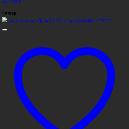
No.34512-1
1,890
฿