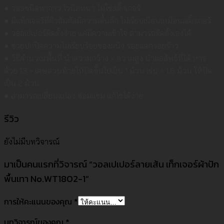
● วอลชนิดทากาว ไวนิลหนา ไม่ใช่สติ๊กเกอร์
● มีแท็กเจอร์ที่ผิวสัมผัสมีความตื้นลึก ไม่เรียบเนียนเหมือนสติ๊กเกอร์
● วอลเปเปอร์ติดตั้งง่าย แค่มีความเข้าใจ สามารถติดตั้งเองได้
● ช่วยปกปิดความไม่เรียบร้อยของผนัง รอยแตกรอยร้าว
● วิธีคำนวณพื้นที่ นำความกว้าง x ความสูง นำผลลัพธ์ที่ได้ หาร
ด้วย 13 = เศษส่วนท้ายให้ปัดขึ้นไปเป็น 1 ม้วน เช่น = 1.6 ม้วน ให้ปัด
เป็น 2 ม้วน
● สามารถเปลี่ยนแปลง ซ่อมแซม แก้ไขได้ง่าย
รีวิว
ยังไม่มีบทวิจารณ์
มาเป็นคนแรกที่วิจารณ์ “วอลเปเปอร์ลายเส้น เท็กเจอร์ผ้าปัก
พื้นเทา No.WT1802-1”
การให้คะแนนของคุณ
*
บทวิจารณ์ของคุณ
*