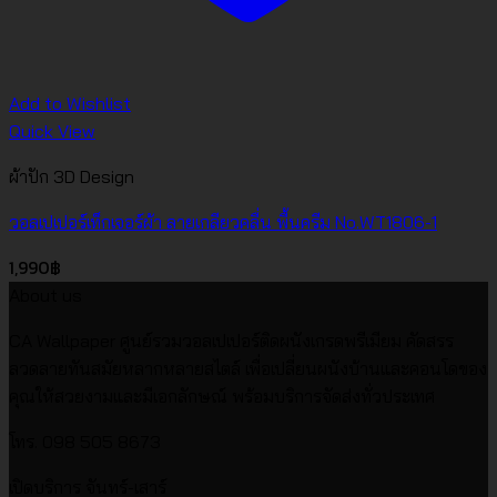
Add to Wishlist
Quick View
ผ้าปัก 3D Design
วอลเปเปอร์เท็กเจอร์ผ้า ลายเกลียวคลื่น พื้นครีม No.WT1806-1
1,990
฿
About us
CA Wallpaper ศูนย์รวมวอลเปเปอร์ติดผนังเกรดพรีเมียม คัดสรร
ลวดลายทันสมัยหลากหลายสไตล์ เพื่อเปลี่ยนผนังบ้านและคอนโดของ
คุณให้สวยงามและมีเอกลักษณ์ พร้อมบริการจัดส่งทั่วประเทศ
โทร. 098 505 8673
เปิดบริการ จันทร์-เสาร์