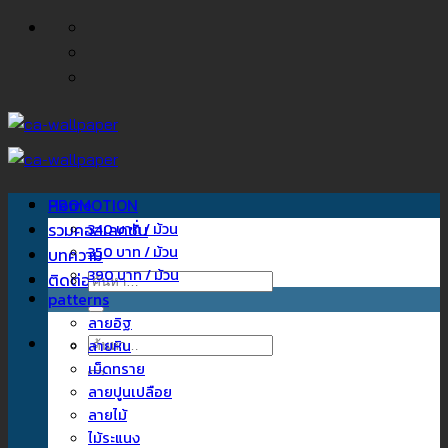
ข้าม
ไป
ยัง
เนื้อหา
Home
PROMOTION
รวมคอลเลคชั่น
340 บาท / ม้วน
350 บาท / ม้วน
บทความ
390 บาท / ม้วน
ติดต่อเรา
ค้นหา:
patterns
ลายอิฐ
ค้นหา:
ลายหิน
เม็ดทราย
ลายปูนเปลือย
ลายไม้
ไม้ระแนง