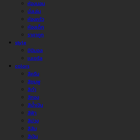
ห้องนอน
นั่งเล่น
ห้องครัว
ห้องเด็ก
ราคาถูก
style
มินิมอล
เนเชรัล
colors
สีครีม
สีชมพู
สีดำ
สีทอง
สีน้ำเงิน
สีฟ้า
สีม่วง
สีส้ม
สีเงิน