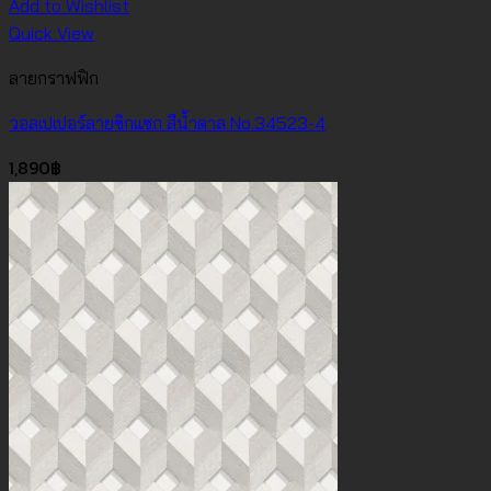
Add to Wishlist
Quick View
ลายกราฟฟิก
วอลเปเปอร์ลายซิกแซก สีน้ำตาล No.34523-4
1,890
฿