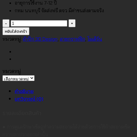
อายุการใช้งาน 7-12 ปี
กทม นนทบุรี จัดส่งฟรี ตจว มีค่าขนส่งตามจริง
จำนวน
วอลเปเปอร์
หยิบใส่ตะกร้า
ลาย
หมวดหมู่:
ผ้าปัก 3D Design
,
ลายกราฟฟิก
,
โมเดิร์น
เส้น
เท็ก
เจอร์
ผ้า
หมวดหมู่
ปัก
หมวด
พื้น
หมู่
คำอธิบาย
เทา
บทวิจารณ์ (0)
No.WT1802-
1
รายละเอียดสินค้า
ชิ้น
● การดูแลรักษาเช็ดถูทำความสะอาดได้ง่ายด้วยการใช้ผ้าสะอาดเช็ด
คราบสกปรกออกเท่านั้น