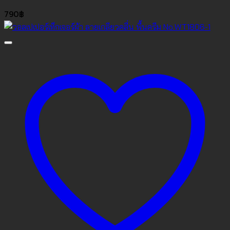
790
฿