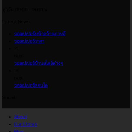
ทุกวัน 09:00 - 18:00 น.
Latest News
ไม่มี
วอลเปเปอร์หน้ากว้างเกาหลี
ไม่มี
ความ
วอลเปเปอร์ราคา
ความ
เห็น
21
บน
เห็น
เม.ย.
บน
วอลเปเปอร์
ไม่มี
วอลเปเปอร์บ้านสไตล์ต่างๆ
วอลเปเปอร์
หน้า
ความ
16
ราคา
กว้าง
เห็น
เม.ย.
บน
เกาหลี
ไม่มี
วอลเปเปอร์คอนโด
วอลเปเปอร์
ความ
Socail
บ้าน
เห็น
บน
สไตล์
วอลเปเปอร์
ต่างๆ
About
คอน
Our Stores
โด
Blog