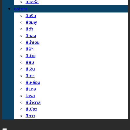
เนเชรัล
colors
สีครีม
สีชมพู
สีดำ
สีทอง
สีน้ำเงิน
สีฟ้า
สีม่วง
สีส้ม
สีเงิน
สีเทา
สีเหลือง
สีแดง
โอรส
สีน้ำตาล
สีเขียว
สีขาว