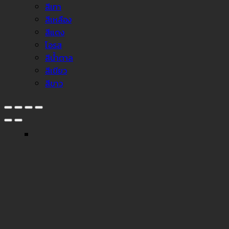
สีเทา
สีเหลือง
สีแดง
โอรส
สีน้ำตาล
สีเขียว
สีขาว
↓
Facebook Messenger