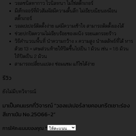
วอลชนิดทากาว ไวนิลหนา ไม่ใช่สติ๊กเกอร์
มีเท็กเจอร์ที่ผิวสัมผัสมีความตื้นลึก ไม่เรียบเนียนเหมือน
สติ๊กเกอร์
วอลเปเปอร์ติดตั้งง่าย แค่มีความเข้าใจ สามารถติดตั้งเองได้
ช่วยปกปิดความไม่เรียบร้อยของผนัง รอยแตกรอยร้าว
วิธีคำนวณพื้นที่ นำความกว้าง x ความสูง นำผลลัพธ์ที่ได้ หาร
ด้วย 13 = เศษส่วนท้ายให้ปัดขึ้นไปเป็น 1 ม้วน เช่น = 1.6 ม้วน
ให้ปัดเป็น 2 ม้วน
สามารถเปลี่ยนแปลง ซ่อมแซม แก้ไขได้ง่าย
รีวิว
ยังไม่มีบทวิจารณ์
มาเป็นคนแรกที่วิจารณ์ “วอลเปเปอร์ลายคอนกรีตเซาะร่อง
สีเทาเข้ม No.25066-2”
การให้คะแนนของคุณ
*