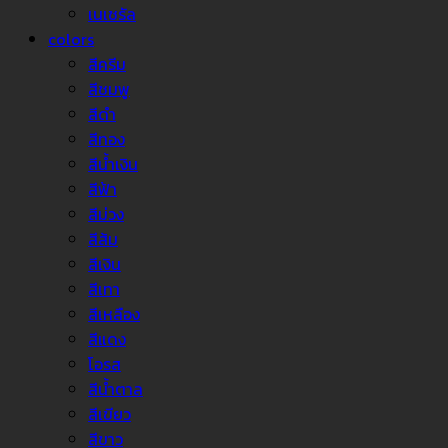
เนเชรัล
colors
สีครีม
สีชมพู
สีดำ
สีทอง
สีน้ำเงิน
สีฟ้า
สีม่วง
สีส้ม
สีเงิน
สีเทา
สีเหลือง
สีแดง
โอรส
สีน้ำตาล
สีเขียว
สีขาว