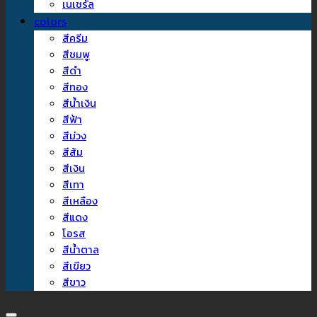
เนเชรัล
colors
สีครีม
สีชมพู
สีดำ
สีทอง
สีน้ำเงิน
สีฟ้า
สีม่วง
สีส้ม
สีเงิน
สีเทา
สีเหลือง
สีแดง
โอรส
สีน้ำตาล
สีเขียว
สีขาว