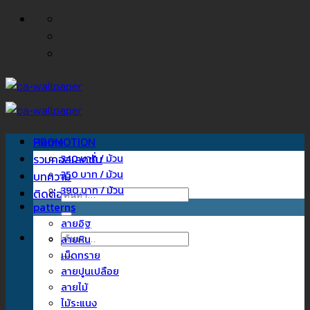
ข้าม
ไป
ยัง
เนื้อหา
Home
PROMOTION
รวมคอลเลคชั่น
340 บาท / ม้วน
350 บาท / ม้วน
บทความ
390 บาท / ม้วน
ติดต่อเรา
ค้นหา:
patterns
ลายอิฐ
ค้นหา:
ลายหิน
เม็ดทราย
ลายปูนเปลือย
ลายไม้
ไม้ระแนง