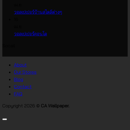
บน
เห็น
เม.ย.
บน
วอลเปเปอร์
ไม่มี
วอลเปเปอร์บ้านสไตล์ต่างๆ
วอลเปเปอร์
หน้า
ความ
16
ราคา
กว้าง
เห็น
เม.ย.
บน
เกาหลี
ไม่มี
วอลเปเปอร์คอนโด
วอลเปเปอร์
ความ
Socail
บ้าน
เห็น
บน
สไตล์
วอลเปเปอร์
ต่างๆ
About
คอน
Our Stores
โด
Blog
Contact
FAQ
Copyright 2026 ©
CA Wallpaper.