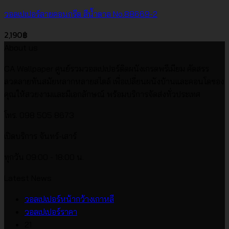
วอลเปเปอร์ลายคอนกรีต สีน้ำตาล No.88669-2
2,190
฿
About us
CA Wallpaper ศูนย์รวมวอลเปเปอร์ติดผนังเกรดพรีเมียม คัดสรร
ลวดลายทันสมัยหลากหลายสไตล์ เพื่อเปลี่ยนผนังบ้านและคอนโดของ
คุณให้สวยงามและมีเอกลักษณ์ พร้อมบริการจัดส่งทั่วประเทศ
โทร. 098 505 8673
เปิดบริการ จันทร์-เสาร์
ทุกวัน 09:00 - 18:00 น.
Latest News
ไม่มี
วอลเปเปอร์หน้ากว้างเกาหลี
ไม่มี
ความ
วอลเปเปอร์ราคา
ความ
เห็น
21