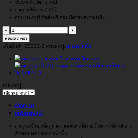
ประเทศที่ผลิต : เกาหลี
อายุการใช้งาน 7-12 ปี
กทม นนทบุรี จัดส่งฟรี ตจว มีค่าขนส่งตามจริง
จำนวน
วอลเปเปอร์
หยิบใส่ตะกร้า
ลาย
รหัสสินค้า:
25066-2
หมวดหมู่:
ลายคอนกรีต
คอนกรีต
เซาะ
ร่อง
สี
เทา
หมวดหมู่
เข้ม
หมวด
No.25066-
หมู่
คำอธิบาย
2
บทวิจารณ์ (0)
ชิ้น
การดูแลรักษาเช็ดถูทำความสะอาดได้ง่ายด้วยการใช้ผ้าสะอาด
เช็ดคราบสกปรกออกเท่านั้น