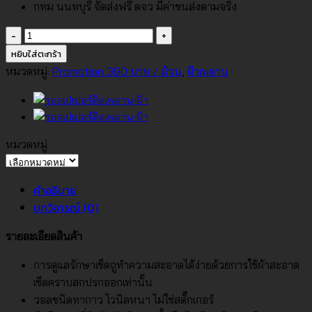
กทม นนทบุรี จัดส่งฟรี ตจว มีค่าขนส่งตามจริง
จำนวน
วอลเปเปอร์
หยิบใส่ตะกร้า
เพดาน-
หมวดหมู่:
Promotion 390 บาท / ม้วน
,
ฝ้าเพดาน
ฝ้า
No.SP-
1002
ชิ้น
หมวดหมู่
หมวด
หมู่
คำอธิบาย
บทวิจารณ์ (0)
รายละเอียดสินค้า
การดูแลรักษาเช็ดถูทำความสะอาดได้ง่ายด้วยการใช้ผ้าสะอาด
เช็ดคราบสกปรกออกเท่านั้น
วอลชนิดทากาว ไวนิลหนา ไม่ใช่สติ๊กเกอร์