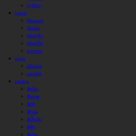
การ์ตูน
room
ห้องนอน
นั่งเล่น
ห้องครัว
ห้องเด็ก
ราคาถูก
style
มินิมอล
เนเชรัล
colors
สีครีม
สีชมพู
สีดำ
สีทอง
สีน้ำเงิน
สีฟ้า
สีม่วง