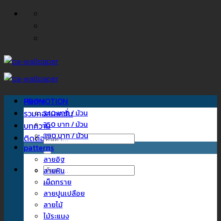
ข้าม
ไป
ยัง
เนื้อหา
Home
PROMOTION
รวมคอลเลคชั่น
340 บาท / ม้วน
350 บาท / ม้วน
บทความ
390 บาท / ม้วน
ติดต่อเรา
ค้นหา:
patterns
ลายอิฐ
ค้นหา:
ลายหิน
เม็ดทราย
ลายปูนเปลือย
ลายไม้
ไม้ระแนง