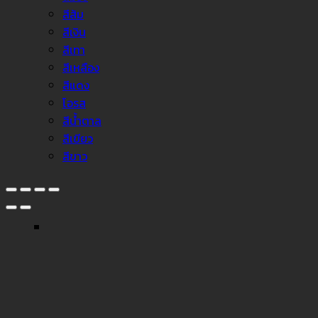
สีส้ม
สีเงิน
สีเทา
สีเหลือง
สีแดง
โอรส
สีน้ำตาล
สีเขียว
สีขาว
↓
Facebook Messenger