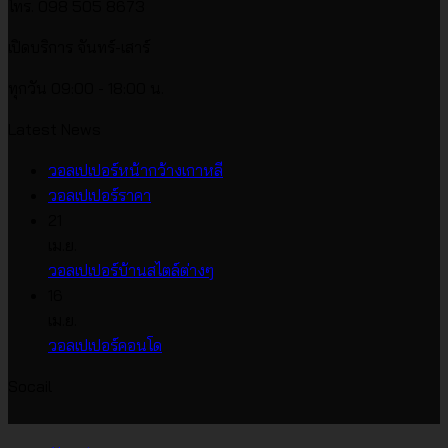
โทร. 098 505 8673
เปิดบริการ จันทร์-เสาร์
ทุกวัน 09:00 - 18:00 น.
Latest News
ไม่มี
วอลเปเปอร์หน้ากว้างเกาหลี
ไม่มี
ความ
วอลเปเปอร์ราคา
ความ
เห็น
21
บน
เห็น
เม.ย.
บน
วอลเปเปอร์
ไม่มี
วอลเปเปอร์บ้านสไตล์ต่างๆ
วอลเปเปอร์
หน้า
ความ
16
ราคา
กว้าง
เห็น
เม.ย.
บน
เกาหลี
ไม่มี
วอลเปเปอร์คอนโด
วอลเปเปอร์
ความ
Socail
บ้าน
เห็น
บน
สไตล์
วอลเปเปอร์
ต่างๆ