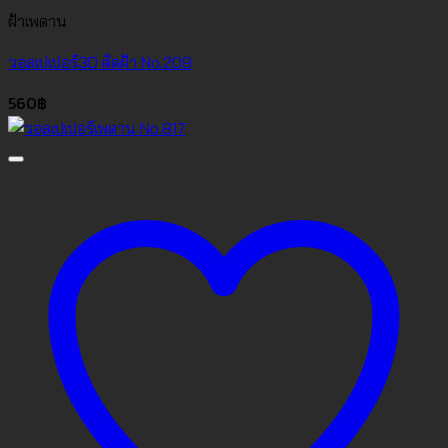
ฝ้าเพดาน
วอลเปเปอร์3D ติดฝ้า No.209
560
฿