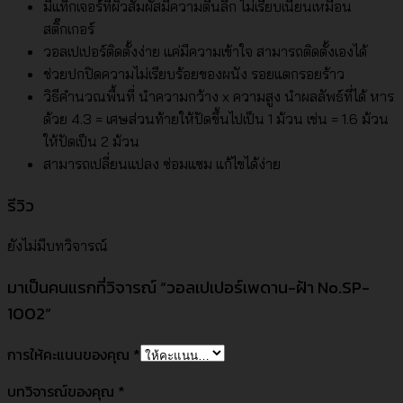
มีแท็กเจอร์ที่ผิวสัมผัสมีความตื้นลึก ไม่เรียบเนียนเหมือน
สติ๊กเกอร์
วอลเปเปอร์ติดตั้งง่าย แค่มีความเข้าใจ สามารถติดตั้งเองได้
ช่วยปกปิดความไม่เรียบร้อยของผนัง รอยแตกรอยร้าว
วิธีคำนวณพื้นที่ นำความกว้าง x ความสูง นำผลลัพธ์ที่ได้ หาร
ด้วย 4.3 = เศษส่วนท้ายให้ปัดขึ้นไปเป็น 1 ม้วน เช่น = 1.6 ม้วน
ให้ปัดเป็น 2 ม้วน
สามารถเปลี่ยนแปลง ซ่อมแซม แก้ไขได้ง่าย
รีวิว
ยังไม่มีบทวิจารณ์
มาเป็นคนแรกที่วิจารณ์ “วอลเปเปอร์เพดาน-ฝ้า No.SP-
1002”
การให้คะแนนของคุณ
*
บทวิจารณ์ของคุณ
*