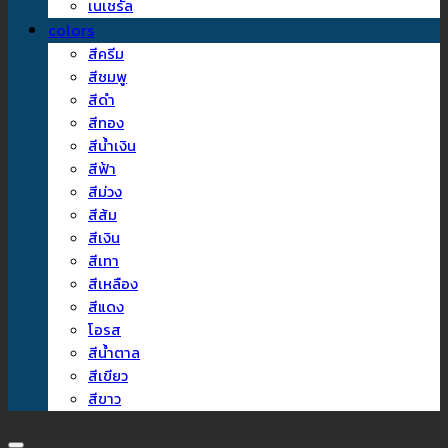
เนเชรัล
colors
สีครีม
สีชมพู
สีดำ
สีทอง
สีน้ำเงิน
สีฟ้า
สีม่วง
สีส้ม
สีเงิน
สีเทา
สีเหลือง
สีแดง
โอรส
สีน้ำตาล
สีเขียว
สีขาว