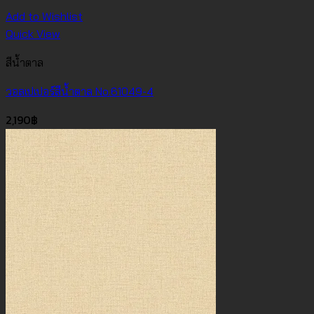
Add to Wishlist
Quick View
สีน้ำตาล
วอลเปเปอร์สีน้ำตาล No.61049-4
2,190
฿