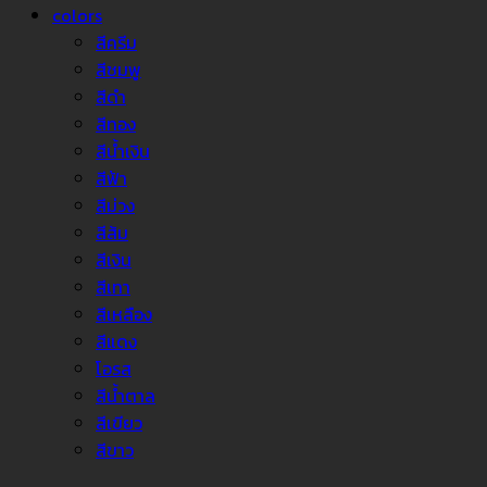
colors
สีครีม
สีชมพู
สีดำ
สีทอง
สีน้ำเงิน
สีฟ้า
สีม่วง
สีส้ม
สีเงิน
สีเทา
สีเหลือง
สีแดง
โอรส
สีน้ำตาล
สีเขียว
สีขาว