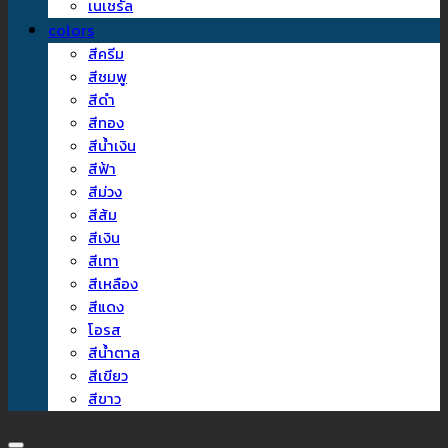
เนเชรัล
colors
สีครีม
สีชมพู
สีดำ
สีทอง
สีน้ำเงิน
สีฟ้า
สีม่วง
สีส้ม
สีเงิน
สีเทา
สีเหลือง
สีแดง
โอรส
สีน้ำตาล
สีเขียว
สีขาว