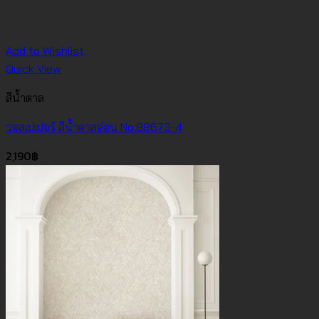
Add to Wishlist
Quick View
สีน้ำตาล
วอลเปเปอร์ สีน้ำตาลอ่อน No.88673-4
2,190
฿