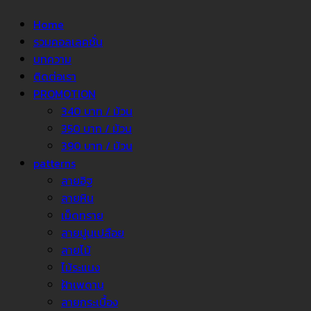
Home
รวมคอลเลคชั่น
บทความ
ติดต่อเรา
PROMOTION
340 บาท / ม้วน
350 บาท / ม้วน
390 บาท / ม้วน
patterns
ลายอิฐ
ลายหิน
เม็ดทราย
ลายปูนเปลือย
ลายไม้
ไม้ระแนง
ฝ้าเพดาน
ลายกระเบื้อง