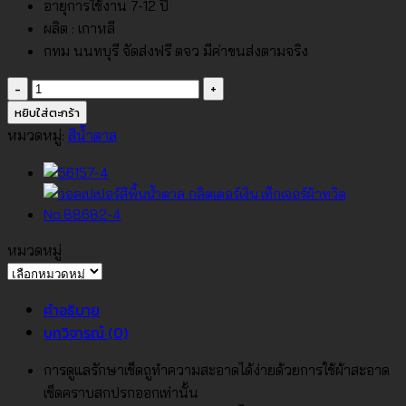
อายุการใช้งาน 7-12 ปี
ผลิต : เกาหลี
กทม นนทบุรี จัดส่งฟรี ตจว มีค่าขนส่งตามจริง
จำนวน
วอลเปเปอร์
หยิบใส่ตะกร้า
สี
หมวดหมู่:
สีน้ำตาล
น้ำตาล
อม
เทา
No.88667-
3
หมวดหมู่
ชิ้น
หมวด
หมู่
คำอธิบาย
บทวิจารณ์ (0)
การดูแลรักษาเช็ดถูทำความสะอาดได้ง่ายด้วยการใช้ผ้าสะอาด
เช็ดคราบสกปรกออกเท่านั้น