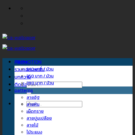
ข้าม
ไป
ยัง
เนื้อหา
Home
PROMOTION
รวมคอลเลคชั่น
340 บาท / ม้วน
350 บาท / ม้วน
บทความ
390 บาท / ม้วน
ติดต่อเรา
ค้นหา:
patterns
ลายอิฐ
ค้นหา:
ลายหิน
เม็ดทราย
ลายปูนเปลือย
ลายไม้
ไม้ระแนง