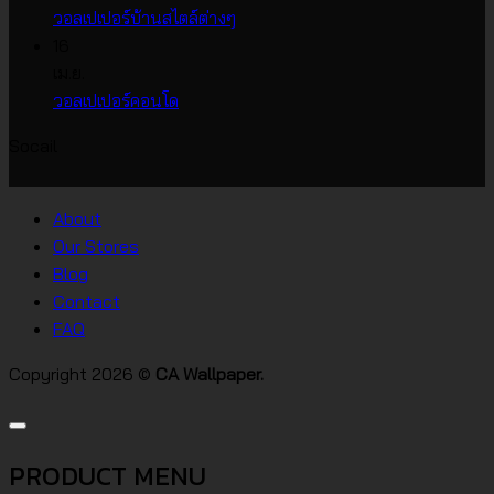
บน
วอลเปเปอร์
ไม่มี
วอลเปเปอร์บ้านสไตล์ต่างๆ
วอลเปเปอร์
หน้า
ความ
16
ราคา
กว้าง
เห็น
เม.ย.
บน
เกาหลี
ไม่มี
วอลเปเปอร์คอนโด
วอลเปเปอร์
ความ
Socail
บ้าน
เห็น
บน
สไตล์
วอลเปเปอร์
ต่างๆ
About
คอน
Our Stores
โด
Blog
Contact
FAQ
Copyright 2026 ©
CA Wallpaper.
PRODUCT MENU