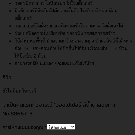
วอลชนิดทากาว ไวนิลหนา ไม่ใช่สติ๊กเกอร์
มีแท็กเจอร์ที่ผิวสัมผัสมีความตื้นลึก ไม่เรียบเนียนเหมือน
สติ๊กเกอร์
วอลเปเปอร์ติดตั้งง่าย แค่มีความเข้าใจ สามารถติดตั้งเองได้
ช่วยปกปิดความไม่เรียบร้อยของผนัง รอยแตกรอยร้าว
วิธีคำนวณพื้นที่ นำความกว้าง x ความสูง นำผลลัพธ์ที่ได้ หาร
ด้วย 13 = เศษส่วนท้ายให้ปัดขึ้นไปเป็น 1 ม้วน เช่น = 1.6 ม้วน
ให้ปัดเป็น 2 ม้วน
สามารถเปลี่ยนแปลง ซ่อมแซม แก้ไขได้ง่าย
รีวิว
ยังไม่มีบทวิจารณ์
มาเป็นคนแรกที่วิจารณ์ “วอลเปเปอร์ สีน้ำตาลอมเทา
No.88667-3”
การให้คะแนนของคุณ
*