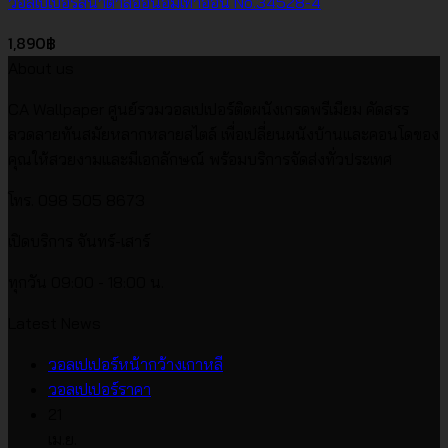
วอลเปเปอร์สีน้ำตาลอ่อนอมเทาอ่อน No.34528-4
1,890
฿
About us
CA Wallpaper ศูนย์รวมวอลเปเปอร์ติดผนังเกรดพรีเมียม คัดสรร
ลวดลายทันสมัยหลากหลายสไตล์ เพื่อเปลี่ยนผนังบ้านและคอนโดของ
คุณให้สวยงามและมีเอกลักษณ์ พร้อมบริการจัดส่งทั่วประเทศ
โทร. 098 505 8673
เปิดบริการ จันทร์-เสาร์
ทุกวัน 09:00 - 18:00 น.
Latest News
ไม่มี
วอลเปเปอร์หน้ากว้างเกาหลี
ไม่มี
ความ
วอลเปเปอร์ราคา
ความ
เห็น
21
บน
เห็น
เม.ย.