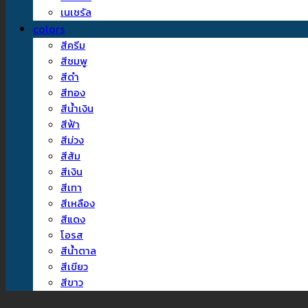
เนเชรัล
colors
สีครีม
สีชมพู
สีดำ
สีทอง
สีน้ำเงิน
สีฟ้า
สีม่วง
สีส้ม
สีเงิน
สีเทา
สีเหลือง
สีแดง
โอรส
สีน้ำตาล
สีเขียว
สีขาว