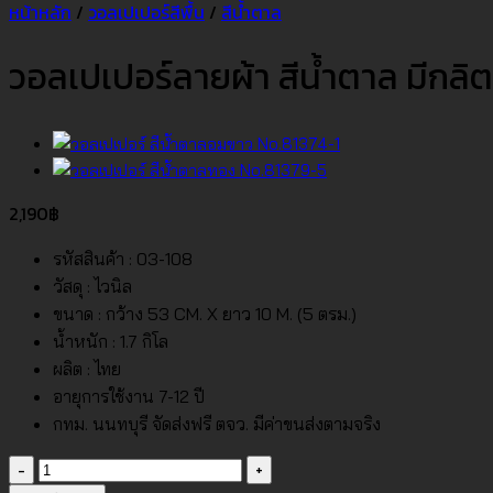
หน้าหลัก
/
วอลเปเปอร์สีพื้น
/
สีน้ำตาล
วอลเปเปอร์ลายผ้า สีน้ำตาล มีกลิตเ
2,190
฿
รหัสสินค้า : 03-108
วัสดุ : ไวนิล
ขนาด : กว้าง 53 CM. X ยาว 10 M. (5 ตรม.)
น้ำหนัก : 1.7 กิโล
ผลิต : ไทย
อายุการใช้งาน 7-12 ปี
กทม. นนทบุรี จัดส่งฟรี ตจว. มีค่าขนส่งตามจริง
จำนวน