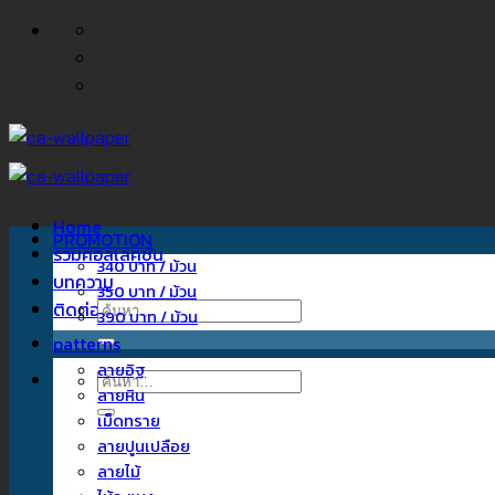
ข้าม
ไป
ยัง
เนื้อหา
Home
PROMOTION
รวมคอลเลคชั่น
340 บาท / ม้วน
บทความ
350 บาท / ม้วน
ติดต่อเรา
ค้นหา:
390 บาท / ม้วน
patterns
ลายอิฐ
ค้นหา:
ลายหิน
เม็ดทราย
ลายปูนเปลือย
ลายไม้