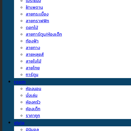
ไม้ระแนง
ฝ้าเพดาน
ลายกระเบื้อง
ลายกราฟฟิก
ดอกไม้
ลายการ์ตูน/ห้องเด็ก
ท้องฟ้า
ลายทาง
ลายหลุยส์
ลายใบไม้
ลายไทย
การ์ตูน
room
ห้องนอน
นั่งเล่น
ห้องครัว
ห้องเด็ก
ราคาถูก
style
มินิมอล