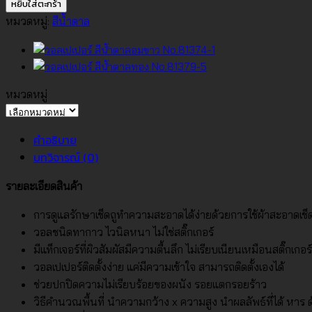
วอลเปเปอร์
หยิบใส่ตะกร้า
ลาย
หมวดหมู่:
สีน้ำตาล
ผ้า
สี
น้ำตาล
มี
หมวดหมู่
กลิต
หมวด
เต
หมู่
คำอธิบาย
อร์
บทวิจารณ์ (0)
วิ้งๆ
สี
รายละเอียดสินค้า
เงิน
No.81375-
การดูแลรักษาเช็ดถูทำความสะอาดได้ง่ายด้วยการใช้ผ้าสะอาดเช
3
วอลชนิดทากาว ไวนิลหนา ไม่ใช่สติ๊กเกอร์
ชิ้น
มีแท็กเจอร์ที่ผิวสัมผัสมีความตื้นลึก ไม่เรียบเนียนเหมือนสติ๊กเกอร์
วอลเปเปอร์ติดตั้งง่าย แค่มีความเข้าใจ สามารถติดตั้งเองได้
ช่วยปกปิดความไม่เรียบร้อยของผนัง รอยแตกรอยร้าว
วิธีคำนวณพื้นที่ นำความกว้าง x ความสูง นำผลลัพธ์ที่ได้ หาร ด้ว