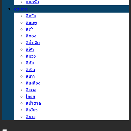
เนเชรัล
colors
สีครีม
สีชมพู
สีดำ
สีทอง
สีน้ำเงิน
สีฟ้า
สีม่วง
สีส้ม
สีเงิน
สีเทา
สีเหลือง
สีแดง
โอรส
สีน้ำตาล
สีเขียว
สีขาว