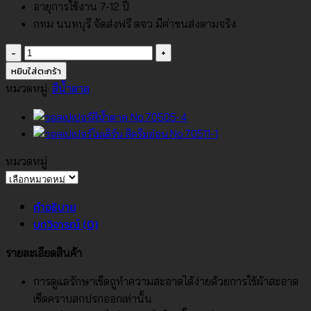
อายุการใช้งาน 7-12 ปี
กทม นนทบุรี จัดส่งฟรี ตจว มีค่าขนส่งตามจริง
จำนวน
วอลเปเปอร์
หยิบใส่ตะกร้า
สี
หมวดหมู่:
สีน้ำตาล
น้ำตาล
อ่อน
No.70505-
3
หมวดหมู่
ชิ้น
หมวด
หมู่
คำอธิบาย
บทวิจารณ์ (0)
รายละเอียดสินค้า
การดูแลรักษาเช็ดถูทำความสะอาดได้ง่ายด้วยการใช้ผ้าสะอาด
เช็ดคราบสกปรกออกเท่านั้น