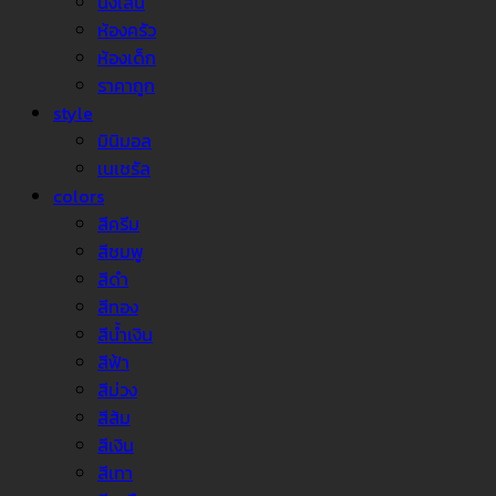
นั่งเล่น
ห้องครัว
ห้องเด็ก
ราคาถูก
style
มินิมอล
เนเชรัล
colors
สีครีม
สีชมพู
สีดำ
สีทอง
สีน้ำเงิน
สีฟ้า
สีม่วง
สีส้ม
สีเงิน
สีเทา