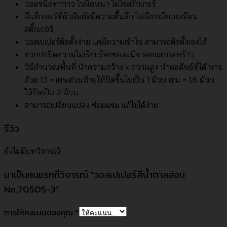
วอลชนิดทากาว ไวนิลหนา ไม่ใช่สติ๊กเกอร์
มีแท็กเจอร์ที่ผิวสัมผัสมีความตื้นลึก ไม่เรียบเนียนเหมือน
สติ๊กเกอร์
วอลเปเปอร์ติดตั้งง่าย แค่มีความเข้าใจ สามารถติดตั้งเองได้
ช่วยปกปิดความไม่เรียบร้อยของผนัง รอยแตกรอยร้าว
วิธีคำนวณพื้นที่ นำความกว้าง x ความสูง นำผลลัพธ์ที่ได้ หาร
ด้วย 13 = เศษส่วนท้ายให้ปัดขึ้นไปเป็น 1 ม้วน เช่น = 1.6 ม้วน
ให้ปัดเป็น 2 ม้วน
สามารถเปลี่ยนแปลง ซ่อมแซม แก้ไขได้ง่าย
รีวิว
ยังไม่มีบทวิจารณ์
มาเป็นคนแรกที่วิจารณ์ “วอลเปเปอร์สีน้ำตาลอ่อน
No.70505-3”
การให้คะแนนของคุณ
*