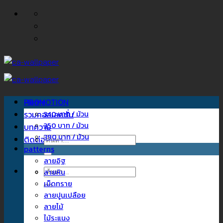
ข้าม
ไป
ยัง
เนื้อหา
Home
PROMOTION
รวมคอลเลคชั่น
340 บาท / ม้วน
350 บาท / ม้วน
บทความ
390 บาท / ม้วน
ติดต่อเรา
ค้นหา:
patterns
ลายอิฐ
ค้นหา:
ลายหิน
เม็ดทราย
ลายปูนเปลือย
ลายไม้
ไม้ระแนง