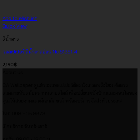
Add to Wishlist
Quick View
สีน้ำตาล
วอลเปเปอร์ สีน้ำตาลอ่อน No.81381-4
2,190
฿
About us
CA Wallpaper ศูนย์รวมวอลเปเปอร์ติดผนังเกรดพรีเมียม คัดสรร
ลวดลายทันสมัยหลากหลายสไตล์ เพื่อเปลี่ยนผนังบ้านและคอนโดของ
คุณให้สวยงามและมีเอกลักษณ์ พร้อมบริการจัดส่งทั่วประเทศ
โทร. 098 505 8673
เปิดบริการ จันทร์-เสาร์
ทุกวัน 09:00 - 18:00 น.