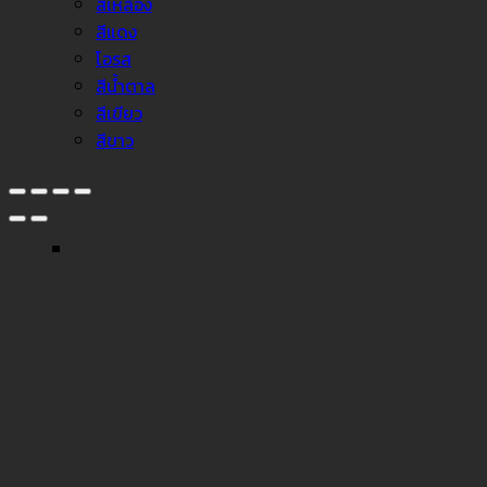
สีเหลือง
สีแดง
โอรส
สีน้ำตาล
สีเขียว
สีขาว
↓
Facebook Messenger
Line
Phone