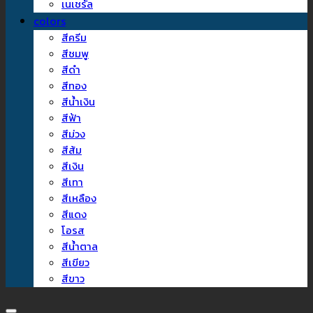
เนเชรัล
colors
สีครีม
สีชมพู
สีดำ
สีทอง
สีน้ำเงิน
สีฟ้า
สีม่วง
สีส้ม
สีเงิน
สีเทา
สีเหลือง
สีแดง
โอรส
สีน้ำตาล
สีเขียว
สีขาว