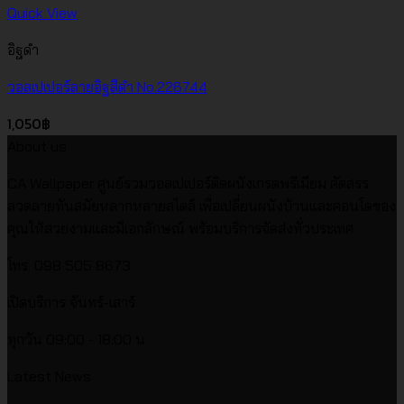
Quick View
อิฐดำ
วอลเปเปอร์ลายอิฐสีดำ No.226744
1,050
฿
About us
CA Wallpaper ศูนย์รวมวอลเปเปอร์ติดผนังเกรดพรีเมียม คัดสรร
ลวดลายทันสมัยหลากหลายสไตล์ เพื่อเปลี่ยนผนังบ้านและคอนโดของ
คุณให้สวยงามและมีเอกลักษณ์ พร้อมบริการจัดส่งทั่วประเทศ
โทร. 098 505 8673
เปิดบริการ จันทร์-เสาร์
ทุกวัน 09:00 - 18:00 น.
Latest News