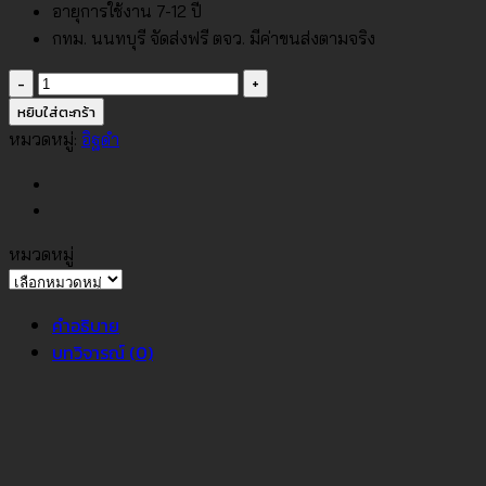
อายุการใช้งาน 7-12 ปี
กทม. นนทบุรี จัดส่งฟรี ตจว. มีค่าขนส่งตามจริง
จำนวน
วอลเปเปอร์
หยิบใส่ตะกร้า
ลาย
หมวดหมู่:
อิฐดำ
อิฐ
สีดำ
No.7837-
3
หมวดหมู่
ชิ้น
หมวด
หมู่
คำอธิบาย
บทวิจารณ์ (0)