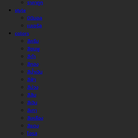
ราคาถูก
style
มินิมอล
เนเชรัล
colors
สีครีม
สีชมพู
สีดำ
สีทอง
สีน้ำเงิน
สีฟ้า
สีม่วง
สีส้ม
สีเงิน
สีเทา
สีเหลือง
สีแดง
โอรส