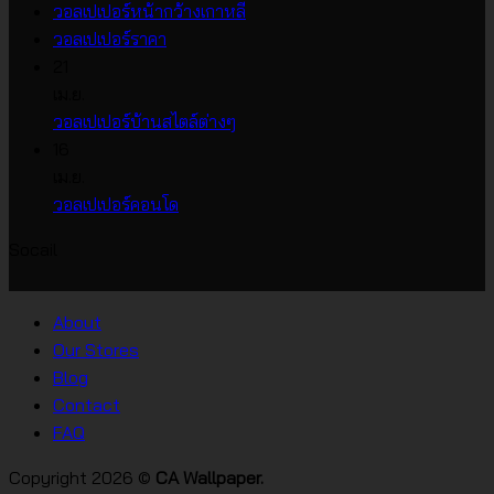
ไม่มี
วอลเปเปอร์หน้ากว้างเกาหลี
ไม่มี
ความ
วอลเปเปอร์ราคา
ความ
เห็น
21
บน
เห็น
เม.ย.
บน
วอลเปเปอร์
ไม่มี
วอลเปเปอร์บ้านสไตล์ต่างๆ
วอลเปเปอร์
หน้า
ความ
16
ราคา
กว้าง
เห็น
เม.ย.
บน
เกาหลี
ไม่มี
วอลเปเปอร์คอนโด
วอลเปเปอร์
ความ
Socail
บ้าน
เห็น
บน
สไตล์
วอลเปเปอร์
ต่างๆ
About
คอน
Our Stores
โด
Blog
Contact
FAQ
Copyright 2026 ©
CA Wallpaper.