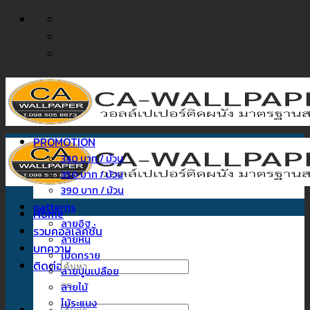
ข้าม
ไป
ยัง
เนื้อหา
PROMOTION
340 บาท / ม้วน
350 บาท / ม้วน
390 บาท / ม้วน
patterns
Home
ลายอิฐ
รวมคอลเลคชั่น
ลายหิน
บทความ
เม็ดทราย
ติดต่อเรา
ค้นหา:
ลายปูนเปลือย
ลายไม้
ไม้ระแนง