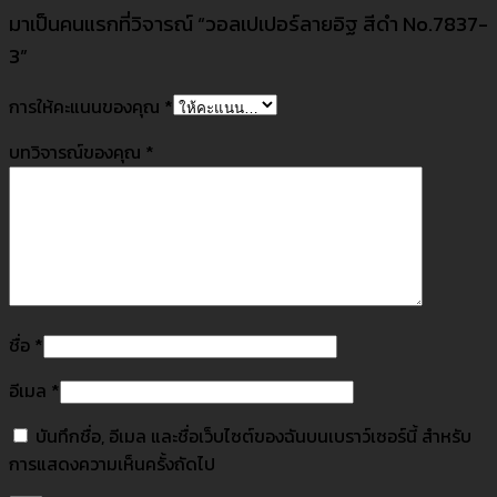
มาเป็นคนแรกที่วิจารณ์ “วอลเปเปอร์ลายอิฐ สีดำ No.7837-
3”
การให้คะแนนของคุณ
*
บทวิจารณ์ของคุณ
*
ชื่อ
*
อีเมล
*
บันทึกชื่อ, อีเมล และชื่อเว็บไซต์ของฉันบนเบราว์เซอร์นี้ สำหรับ
การแสดงความเห็นครั้งถัดไป