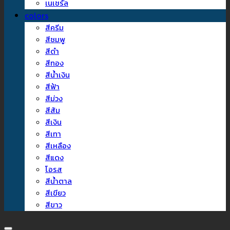
เนเชรัล
colors
สีครีม
สีชมพู
สีดำ
สีทอง
สีน้ำเงิน
สีฟ้า
สีม่วง
สีส้ม
สีเงิน
สีเทา
สีเหลือง
สีแดง
โอรส
สีน้ำตาล
สีเขียว
สีขาว