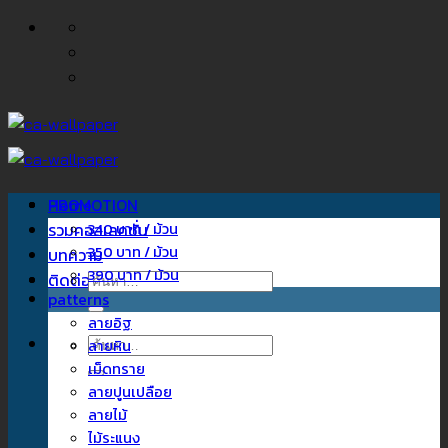
ข้าม
ไป
ยัง
เนื้อหา
Home
PROMOTION
รวมคอลเลคชั่น
340 บาท / ม้วน
350 บาท / ม้วน
บทความ
390 บาท / ม้วน
ติดต่อเรา
ค้นหา:
patterns
ลายอิฐ
ค้นหา:
ลายหิน
เม็ดทราย
ลายปูนเปลือย
ลายไม้
ไม้ระแนง