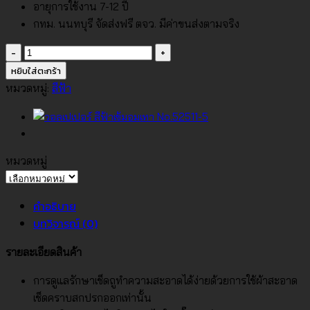
อายุการใช้งาน 7-12 ปี
กทม. นนทบุรี จัดส่งฟรี ตจว. มีค่าขนส่งตามจริง
จำนวน
วอลเปเปอร์
หยิบใส่ตะกร้า
เกาหลี
หมวดหมู่:
สีฟ้า
สี
ฟ้า
อ่อน
No.57199-
หมวดหมู่
3
หมวด
ชิ้น
หมู่
คำอธิบาย
บทวิจารณ์ (0)
รายละเอียดสินค้า
การดูแลรักษาเช็ดถูทำความสะอาดได้ง่ายด้วยการใช้ผ้าสะอาด
เช็ดคราบสกปรกออกเท่านั้น