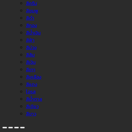
สีครีม
สีชมพู
สีดำ
สีทอง
สีน้ำเงิน
สีฟ้า
สีม่วง
สีส้ม
สีเงิน
สีเทา
สีเหลือง
สีแดง
โอรส
สีน้ำตาล
สีเขียว
สีขาว