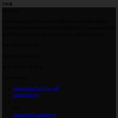
390
฿
About us
CA Wallpaper ศูนย์รวมวอลเปเปอร์ติดผนังเกรดพรีเมียม คัดสรร
ลวดลายทันสมัยหลากหลายสไตล์ เพื่อเปลี่ยนผนังบ้านและคอนโดของ
คุณให้สวยงามและมีเอกลักษณ์ พร้อมบริการจัดส่งทั่วประเทศ
โทร. 098 505 8673
เปิดบริการ จันทร์-เสาร์
ทุกวัน 09:00 - 18:00 น.
Latest News
ไม่มี
วอลเปเปอร์หน้ากว้างเกาหลี
ไม่มี
ความ
วอลเปเปอร์ราคา
ความ
เห็น
21
บน
เห็น
เม.ย.
บน
วอลเปเปอร์
ไม่มี
วอลเปเปอร์บ้านสไตล์ต่างๆ