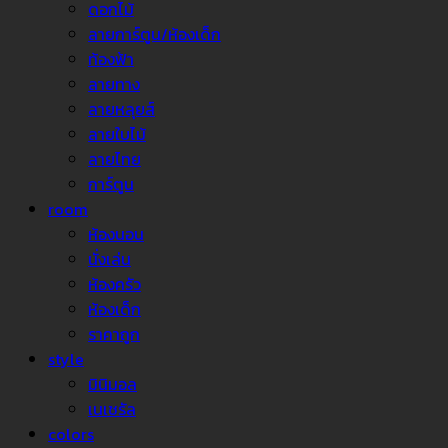
ดอกไม้
ลายการ์ตูน/ห้องเด็ก
ท้องฟ้า
ลายทาง
ลายหลุยส์
ลายใบไม้
ลายไทย
การ์ตูน
room
ห้องนอน
นั่งเล่น
ห้องครัว
ห้องเด็ก
ราคาถูก
style
มินิมอล
เนเชรัล
colors