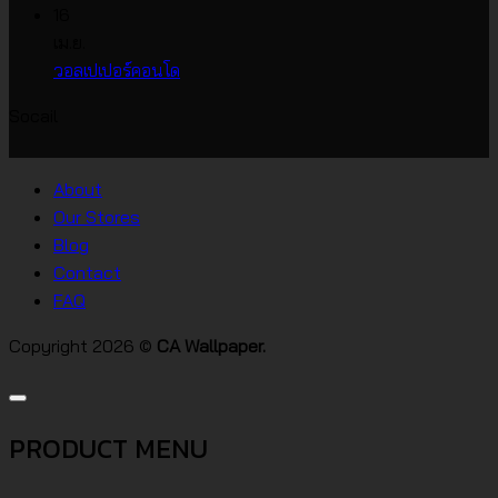
วอลเปเปอร์
หน้า
ความ
16
ราคา
กว้าง
เห็น
เม.ย.
บน
เกาหลี
ไม่มี
วอลเปเปอร์คอนโด
วอลเปเปอร์
ความ
Socail
บ้าน
เห็น
บน
สไตล์
วอลเปเปอร์
ต่างๆ
About
คอน
Our Stores
โด
Blog
Contact
FAQ
Copyright 2026 ©
CA Wallpaper.
PRODUCT MENU