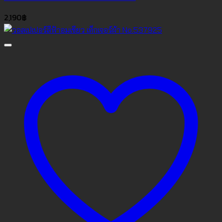
2,190
฿