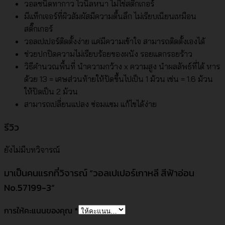
วอลชนิดทากาว ไวนิลหนา ไม่ใช่สติ๊กเกอร์
มีแท็กเจอร์ที่ผิวสัมผัสมีความตื้นลึก ไม่เรียบเนียนเหมือน
สติ๊กเกอร์
วอลเปเปอร์ติดตั้งง่าย แค่มีความเข้าใจ สามารถติดตั้งเองได้
ช่วยปกปิดความไม่เรียบร้อยของผนัง รอยแตกรอยร้าว
วิธีคำนวณพื้นที่ นำความกว้าง x ความสูง นำผลลัพธ์ที่ได้ หาร
ด้วย 13 = เศษส่วนท้ายให้ปัดขึ้นไปเป็น 1 ม้วน เช่น = 1.6 ม้วน
ให้ปัดเป็น 2 ม้วน
สามารถเปลี่ยนแปลง ซ่อมแซม แก้ไขได้ง่าย
รีวิว
ยังไม่มีบทวิจารณ์
มาเป็นคนแรกที่วิจารณ์ “วอลเปเปอร์เกาหลี สีฟ้าอ่อน
No.57199-3”
การให้คะแนนของคุณ
*