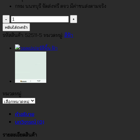
กทม นนทบุรี จัดส่งฟรี ตจว มีค่าขนส่งตามจริง
จำนวน
วอลเปเปอร์
หยิบใส่ตะกร้า
สี
รหัสสินค้า:
52511-5
หมวดหมู่:
สีฟ้า
ฟ้า
เข้ม
อม
เทา
No.52511-
5
ชิ้น
หมวดหมู่
หมวด
หมู่
คำอธิบาย
บทวิจารณ์ (0)
รายละเอียดสินค้า