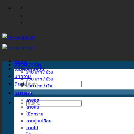
ข้าม
ไป
ยัง
เนื้อหา
Home
PROMOTION
รวมคอลเลคชั่น
340 บาท / ม้วน
บทความ
350 บาท / ม้วน
ติดต่อเรา
ค้นหา:
390 บาท / ม้วน
patterns
ลายอิฐ
ค้นหา:
ลายหิน
เม็ดทราย
ลายปูนเปลือย
ลายไม้