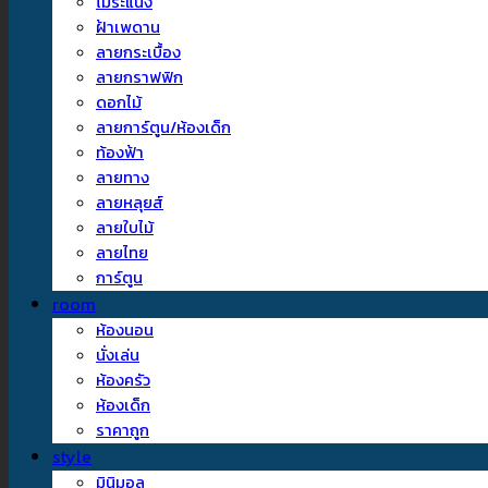
ไม้ระแนง
ฝ้าเพดาน
ลายกระเบื้อง
ลายกราฟฟิก
ดอกไม้
ลายการ์ตูน/ห้องเด็ก
ท้องฟ้า
ลายทาง
ลายหลุยส์
ลายใบไม้
ลายไทย
การ์ตูน
room
ห้องนอน
นั่งเล่น
ห้องครัว
ห้องเด็ก
ราคาถูก
style
มินิมอล