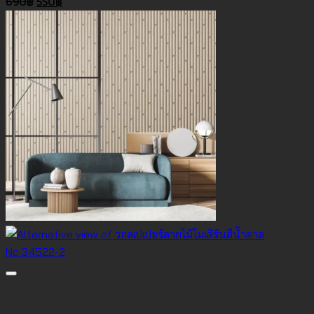
Original
Current
690
฿
550
฿
price
price
was:
is:
690฿.
550฿.