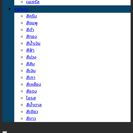
เนเชรัล
colors
สีครีม
สีชมพู
สีดำ
สีทอง
สีน้ำเงิน
สีฟ้า
สีม่วง
สีส้ม
สีเงิน
สีเทา
สีเหลือง
สีแดง
โอรส
สีน้ำตาล
สีเขียว
สีขาว