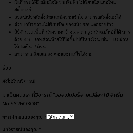
มีแท็กเจอร์ที่ผิวสัมผัสมีความตื้นลึก ไม่เรียบเนียนเหมือน
สติ๊กเกอร์
วอลเปเปอร์ติดตั้งง่าย แค่มีความเข้าใจ สามารถติดตั้งเองได้
ช่วยปกปิดความไม่เรียบร้อยของผนัง รอยแตกรอยร้าว
วิธีคำนวณพื้นที่ นำความกว้าง x ความสูง นำผลลัพธ์ที่ได้ หาร
ด้วย 4.3 = เศษส่วนท้ายให้ปัดขึ้นไปเป็น 1 ม้วน เช่น = 1.6 ม้วน
ให้ปัดเป็น 2 ม้วน
สามารถเปลี่ยนแปลง ซ่อมแซม แก้ไขได้ง่าย
รีวิว
ยังไม่มีบทวิจารณ์
มาเป็นคนแรกที่วิจารณ์ “วอลเปเปอร์ลายเปลือกไม้ สีครีม
No.SY260308”
การให้คะแนนของคุณ
*
บทวิจารณ์ของคุณ
*