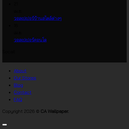
ความ
เห็น
21
บน
เห็น
เม.ย.
บน
วอลเปเปอร์
ไม่มี
วอลเปเปอร์บ้านสไตล์ต่างๆ
วอลเปเปอร์
หน้า
ความ
16
ราคา
กว้าง
เห็น
เม.ย.
บน
เกาหลี
ไม่มี
วอลเปเปอร์คอนโด
วอลเปเปอร์
ความ
Socail
บ้าน
เห็น
บน
สไตล์
วอลเปเปอร์
ต่างๆ
About
คอน
Our Stores
โด
Blog
Contact
FAQ
Copyright 2026 ©
CA Wallpaper.