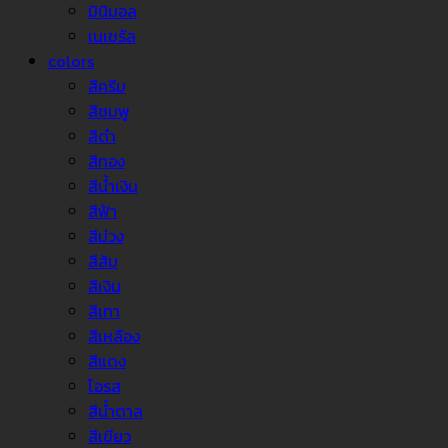
มินิมอล
เนเชรัล
colors
สีครีม
สีชมพู
สีดำ
สีทอง
สีน้ำเงิน
สีฟ้า
สีม่วง
สีส้ม
สีเงิน
สีเทา
สีเหลือง
สีแดง
โอรส
สีน้ำตาล
สีเขียว