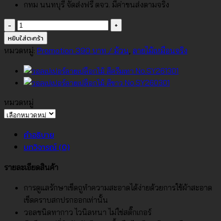
กทม นนทบุรี จัดส่งฟรี ตจว. มีค่าขนส่งตามจริง
จำนวน
วอลเปเปอร์
หยิบใส่ตะกร้า
ลาย
หมวดหมู่:
Promotion 390 บาท / ม้วน
,
ลายไม้เหมือนจริง
เปลือก
ไม้
สี
ครีม
หมวดหมู่
No.SY260308
หมวด
ชิ้น
หมู่
คำอธิบาย
บทวิจารณ์ (0)
รายละเอียดสินค้า
การดูแลรักษาเช็ดถูทำความสะอาดได้ง่ายด้วยการใช้ผ้าสะอาด
เช็ดคราบสกปรกออกเท่านั้น
วอลชนิดทากาว ไวนิลหนา ไม่ใช่สติ๊กเกอร์