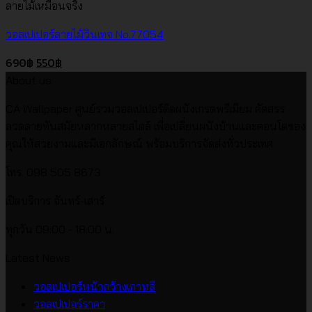
ลายไม้เหมือนจริง
วอลเปเปอร์ลายไม้วินเทจ No.77054
Original
Current
690
฿
550
฿
price
price
About us
was:
is:
CA Wallpaper ศูนย์รวมวอลเปเปอร์ติดผนังเกรดพรีเมียม คัดสรร
690฿.
550฿.
ลวดลายทันสมัยหลากหลายสไตล์ เพื่อเปลี่ยนผนังบ้านและคอนโดของ
คุณให้สวยงามและมีเอกลักษณ์ พร้อมบริการจัดส่งทั่วประเทศ
โทร. 098 505 8673
เปิดบริการ จันทร์-เสาร์
ทุกวัน 09:00 - 18:00 น.
Latest News
ไม่มี
วอลเปเปอร์หน้ากว้างเกาหลี
ไม่มี
ความ
วอลเปเปอร์ราคา