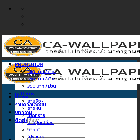
ข้าม
ไป
ยัง
เนื้อหา
PROMOTION
340 บาท / ม้วน
350 บาท / ม้วน
390 บาท / ม้วน
patterns
Home
ลายอิฐ
รวมคอลเลคชั่น
ลายหิน
บทความ
เม็ดทราย
ติดต่อเรา
ค้นหา:
ลายปูนเปลือย
ลายไม้
ไม้ระแนง