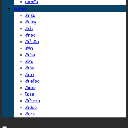
เนเชรัล
colors
สีครีม
สีชมพู
สีดำ
สีทอง
สีน้ำเงิน
สีฟ้า
สีม่วง
สีส้ม
สีเงิน
สีเทา
สีเหลือง
สีแดง
โอรส
สีน้ำตาล
สีเขียว
สีขาว