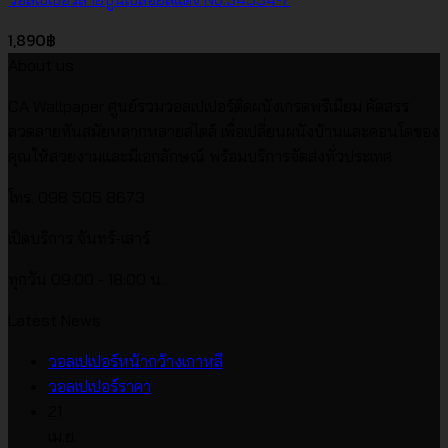
1,890
฿
About us
CA Wallpaper ศูนย์รวมวอลเปเปอร์ติดผนังเกรดพรีเมียม คัดสรร
ลวดลายทันสมัยหลากหลายสไตล์ เพื่อเปลี่ยนผนังบ้านและคอนโดของ
คุณให้สวยงามและมีเอกลักษณ์ พร้อมบริการจัดส่งทั่วประเทศ
โทร. 098 505 8673
เปิดบริการ จันทร์-เสาร์
ทุกวัน 09:00 - 18:00 น.
Latest News
ไม่มี
วอลเปเปอร์หน้ากว้างเกาหลี
ไม่มี
ความ
วอลเปเปอร์ราคา
ความ
เห็น
21
บน
เห็น
เม.ย.