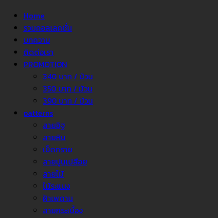
Home
รวมคอลเลคชั่น
บทความ
ติดต่อเรา
PROMOTION
340 บาท / ม้วน
350 บาท / ม้วน
390 บาท / ม้วน
patterns
ลายอิฐ
ลายหิน
เม็ดทราย
ลายปูนเปลือย
ลายไม้
ไม้ระแนง
ฝ้าเพดาน
ลายกระเบื้อง