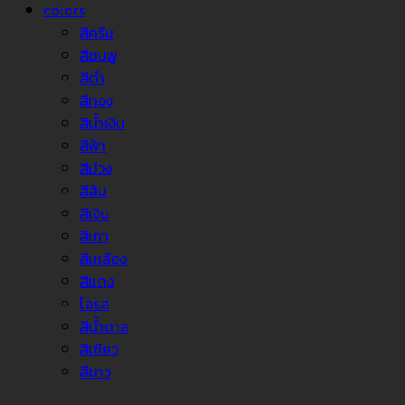
colors
สีครีม
สีชมพู
สีดำ
สีทอง
สีน้ำเงิน
สีฟ้า
สีม่วง
สีส้ม
สีเงิน
สีเทา
สีเหลือง
สีแดง
โอรส
สีน้ำตาล
สีเขียว
สีขาว