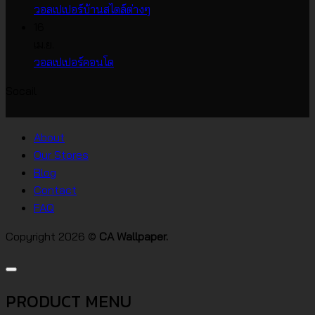
บน
วอลเปเปอร์
ไม่มี
วอลเปเปอร์บ้านสไตล์ต่างๆ
วอลเปเปอร์
หน้า
ความ
16
ราคา
กว้าง
เห็น
เม.ย.
บน
เกาหลี
ไม่มี
วอลเปเปอร์คอนโด
วอลเปเปอร์
ความ
Socail
บ้าน
เห็น
บน
สไตล์
วอลเปเปอร์
ต่างๆ
About
คอน
Our Stores
โด
Blog
Contact
FAQ
Copyright 2026 ©
CA Wallpaper.
PRODUCT MENU