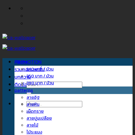
ข้าม
ไป
ยัง
เนื้อหา
Home
PROMOTION
รวมคอลเลคชั่น
340 บาท / ม้วน
350 บาท / ม้วน
บทความ
390 บาท / ม้วน
ติดต่อเรา
ค้นหา:
patterns
ลายอิฐ
ค้นหา:
ลายหิน
เม็ดทราย
ลายปูนเปลือย
ลายไม้
ไม้ระแนง