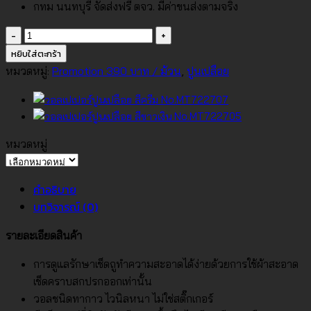
กทม นนทบุรี จัดส่งฟรี ตจว. มีค่าขนส่งตามจริง
จำนวน
วอลเปเปอร์
หยิบใส่ตะกร้า
ปูน
หมวดหมู่:
Promotion 390 บาท / ม้วน
,
ปูนเปลือย
เปลือย
สี
ขาว
เทา
หมวดหมู่
No.MT722706
หมวด
ชิ้น
หมู่
คำอธิบาย
บทวิจารณ์ (0)
รายละเอียดสินค้า
การดูแลรักษาเช็ดถูทำความสะอาดได้ง่ายด้วยการใช้ผ้าสะอาด
เช็ดคราบสกปรกออกเท่านั้น
วอลชนิดทากาว ไวนิลหนา ไม่ใช่สติ๊กเกอร์