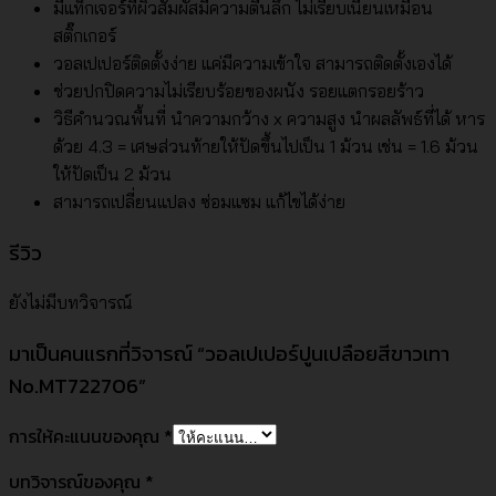
มีแท็กเจอร์ที่ผิวสัมผัสมีความตื้นลึก ไม่เรียบเนียนเหมือน
สติ๊กเกอร์
วอลเปเปอร์ติดตั้งง่าย แค่มีความเข้าใจ สามารถติดตั้งเองได้
ช่วยปกปิดความไม่เรียบร้อยของผนัง รอยแตกรอยร้าว
วิธีคำนวณพื้นที่ นำความกว้าง x ความสูง นำผลลัพธ์ที่ได้ หาร
ด้วย 4.3 = เศษส่วนท้ายให้ปัดขึ้นไปเป็น 1 ม้วน เช่น = 1.6 ม้วน
ให้ปัดเป็น 2 ม้วน
สามารถเปลี่ยนแปลง ซ่อมแซม แก้ไขได้ง่าย
รีวิว
ยังไม่มีบทวิจารณ์
มาเป็นคนแรกที่วิจารณ์ “วอลเปเปอร์ปูนเปลือยสีขาวเทา
No.MT722706”
การให้คะแนนของคุณ
*
บทวิจารณ์ของคุณ
*