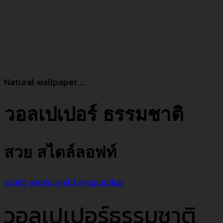
Natural wallpaper….
วอลเปเปอร์ ธรรมชาติ
สวย สไตล์ลอฟท์
ลายอิฐ
ลายหิน
ลายไม้
ลายปูนเปลือย
วอลเปเปอร์ธรรมชาติ