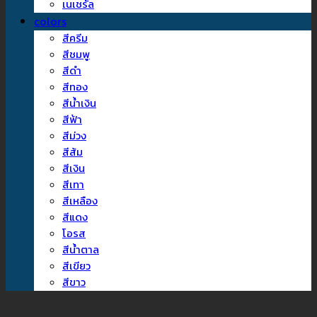
เนเชรัล
colors
สีครีม
สีชมพู
สีดำ
สีทอง
สีน้ำเงิน
สีฟ้า
สีม่วง
สีส้ม
สีเงิน
สีเทา
สีเหลือง
สีแดง
โอรส
สีน้ำตาล
สีเขียว
สีขาว