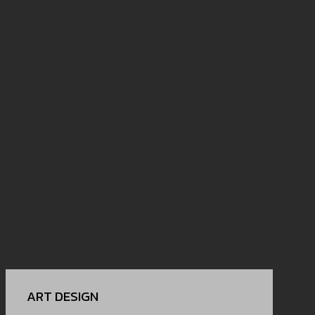
ART DESIGN