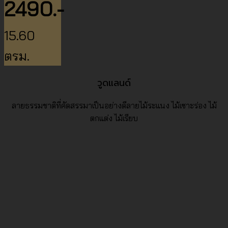
2490.-
15.60
ตรม.
วูดแลนด์
ลายธรรมชาติที่คัดสรรมาเป็นอย่างดีลายไม้ระแนง ไม้เซาะร่อง ไม้
ตกแต่ง ไม้เรียบ