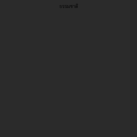
ธรรมชาติ