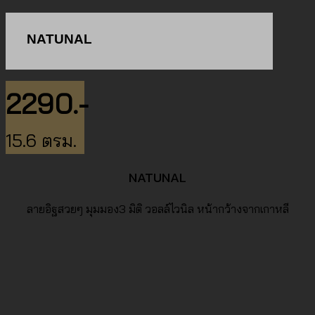
NATUNAL
2290.-
15.6 ตรม.
NATUNAL
ลายอิฐสวยๆ มุมมอง3 มิติ วอลล์ไวนิล หน้ากว้างจากเกาหลี