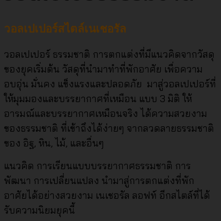
วอลเปเปอร์สไตล์เนเชอรัล
วอลเปเปอร์ ธรรมชาติ การตกแต่งที่มีแนวคิดจากวัสดุ
ของยุคเริ่มต้น วัสดุที่นำมาทำที่พักอาศัย เพื่อความ
อบอุ่น มั่นคง แข็งแรงและปลอดภัย มาสู่วอลเปเปอร์ที่
ให้มุมมองและบรรยากาศที่เหมือน แบบ 3 มิติ ให้
อารมณ์และบรรยากาศเหมือนจริง ได้ความสวยงาม
ของธรรมชาติ ที่เข้าถึงได้ง่ายๆ จากลวดลายธรรมชาติ
ของ อิฐ, หิน, ไม้, และอื่นๆ
แนวคิด การเรียนแบบบรรยากาศธรรมชาติ การ
พัฒนา การเปลี่ยนแปลง นำมาสู่การตกแต่งที่พัก
อาศัยได้อย่างสวยงาม เนเชอรัล ลอฟท์ อีกสไตล์ที่ได้
รับความนิยมยุคนี้