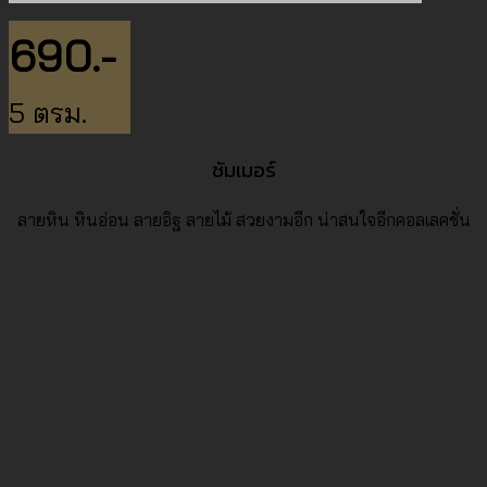
690.-
5 ตรม.
ซัมเมอร์
ลายหิน หินอ่อน ลายอิฐ ลายไม้ สวยงามอีก น่าสนใจอีกคอลเลคชั่น