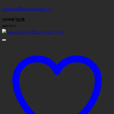
วอลเปเปอร์ติดผนัง No.8612-5
Original
Current
1,690
฿
550
฿
price
price
ลดราคา!
was:
is:
1,690฿.
550฿.