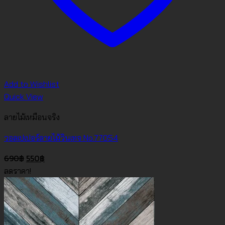
Add to Wishlist
Quick View
ลายไม้เหมือนจริง
วอลเปเปอร์ลายไม้วินเทจ No.77054
Original
Current
690
฿
550
฿
price
price
ลดราคา!
was:
is:
690฿.
550฿.