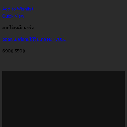
Add to Wishlist
Quick View
ลายไม้เหมือนจริง
วอลเปเปอร์ลายไม้วินเทจ No.77055
Original
Current
690
฿
550
฿
price
price
was:
is:
690฿.
550฿.