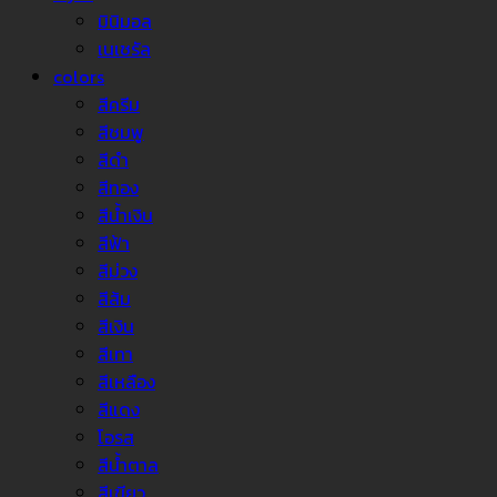
มินิมอล
เนเชรัล
colors
สีครีม
สีชมพู
สีดำ
สีทอง
สีน้ำเงิน
สีฟ้า
สีม่วง
สีส้ม
สีเงิน
สีเทา
สีเหลือง
สีแดง
โอรส
สีน้ำตาล
สีเขียว