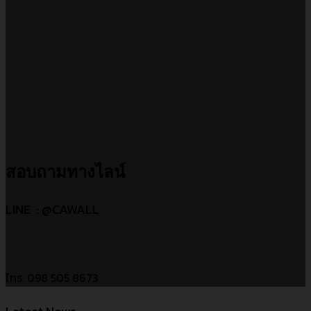
สอบถามทางไลน์
LINE : @CAWALL
โ่ทร. 098 505 8673
Latest News