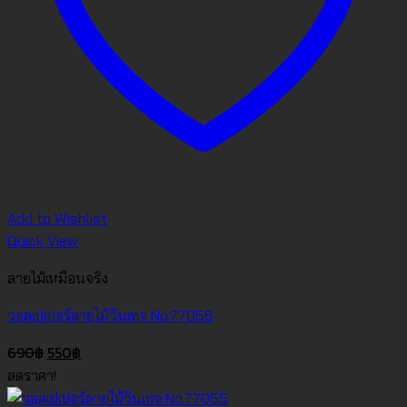
Add to Wishlist
Quick View
ลายไม้เหมือนจริง
วอลเปเปอร์ลายไม้วินเทจ No.77056
Original
Current
690
฿
550
฿
price
price
ลดราคา!
was:
is: