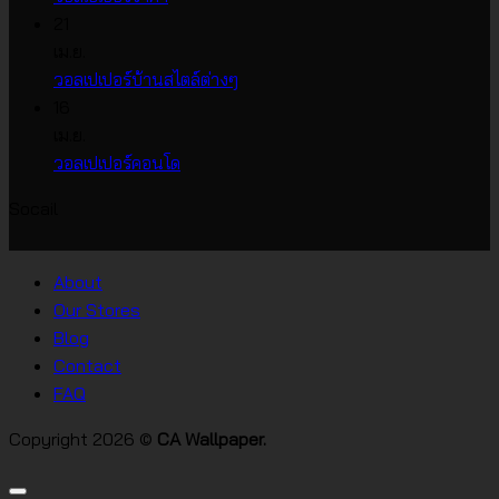
ความ
เห็น
21
บน
เห็น
เม.ย.
บน
วอลเปเปอร์
ไม่มี
วอลเปเปอร์บ้านสไตล์ต่างๆ
วอลเปเปอร์
หน้า
ความ
16
ราคา
กว้าง
เห็น
เม.ย.
บน
เกาหลี
ไม่มี
วอลเปเปอร์คอนโด
วอลเปเปอร์
ความ
Socail
บ้าน
เห็น
บน
สไตล์
วอลเปเปอร์
ต่างๆ
About
คอน
Our Stores
โด
Blog
Contact
FAQ
Copyright 2026 ©
CA Wallpaper.