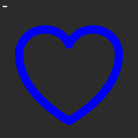
690฿.
550฿.