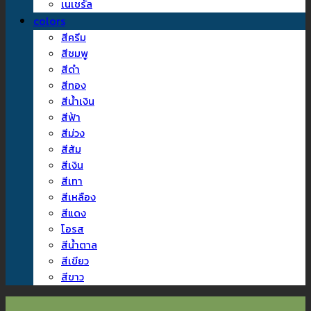
เนเชรัล
colors
สีครีม
สีชมพู
สีดำ
สีทอง
สีน้ำเงิน
สีฟ้า
สีม่วง
สีส้ม
สีเงิน
สีเทา
สีเหลือง
สีแดง
โอรส
สีน้ำตาล
สีเขียว
สีขาว