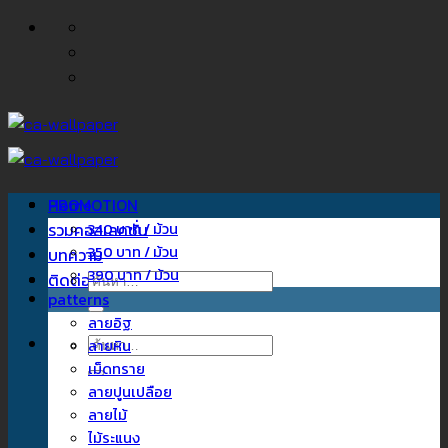
ข้าม
ไป
ยัง
เนื้อหา
Home
PROMOTION
รวมคอลเลคชั่น
340 บาท / ม้วน
350 บาท / ม้วน
บทความ
390 บาท / ม้วน
ติดต่อเรา
ค้นหา:
patterns
ลายอิฐ
ค้นหา:
ลายหิน
เม็ดทราย
ลายปูนเปลือย
ลายไม้
ไม้ระแนง