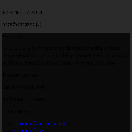
พฤษภาคม 27, 2024
การสร้างสรรค์คว [...]
About us
CA Wallpaper ศูนย์รวมวอลเปเปอร์ติดผนังเกรดพรีเมียม คัดสรร
ลวดลายทันสมัยหลากหลายสไตล์ เพื่อเปลี่ยนผนังบ้านและคอนโดของ
คุณให้สวยงามและมีเอกลักษณ์ พร้อมบริการจัดส่งทั่วประเทศ
โทร. 098 505 8673
เปิดบริการ จันทร์-เสาร์
ทุกวัน 09:00 - 18:00 น.
Latest News
ไม่มี
วอลเปเปอร์หน้ากว้างเกาหลี
ไม่มี
ความ
วอลเปเปอร์ราคา