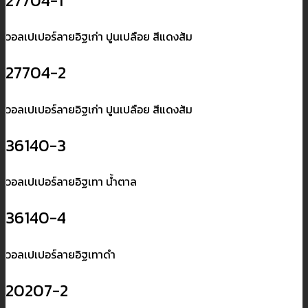
27704-1
วอลเปเปอร์ลายอิฐเก่า ปูนเปลือย สีแดงส้ม
27704-2
วอลเปเปอร์ลายอิฐเก่า ปูนเปลือย สีแดงส้ม
36140-3
วอลเปเปอร์ลายอิฐเทา น้ำตาล
36140-4
วอลเปเปอร์ลายอิฐเทาดำ
20207-2