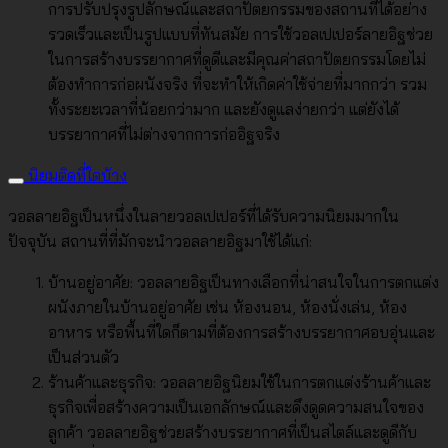
การปรับปรุงรูปลักษณ์และสถาปัตยกรรมของสถานที่ได้อย่าง
รวดเร็วและเป็นรูปแบบที่ทันสมัย การใช้วอลเปเปอร์ลายอิฐช่วย
ในการสร้างบรรยากาศที่ดูดีและมีคุณค่าสถาปัตยกรรมโดยไม่
ต้องทำการก่อผนังจริง ที่จะทำให้เกิดค่าใช้จ่ายที่มากกว่า รวม
ทั้งระยะเวลาที่น้อยกว่ามาก และยังดูแลง่ายกว่า แต่ยังได้
บรรยากาศที่ไม่ต่างจากการก่ออิฐจริง
นิยมติดที่ใดบ้าง
วอลลายอิฐเป็นหนึ่งในลายวอลเปเปอร์ที่ได้รับความนิยมมากใน
ปัจจุบัน สถานที่ที่มักจะนำวอลลายอิฐมาใช้ได้แก่:
บ้านอยู่อาศัย: วอลลายอิฐเป็นทางเลือกที่น่าสนใจในการตกแต่ง
ผนังภายในบ้านอยู่อาศัย เช่น ห้องนอน, ห้องนั่งเล่น, ห้อง
อาหาร หรือพื้นที่ใดก็ตามที่ต้องการสร้างบรรยากาศอบอุ่นและ
เป็นส่วนตัว
ร้านค้าและธุรกิจ: วอลลายอิฐนิยมใช้ในการตกแต่งร้านค้าและ
ธุรกิจเพื่อสร้างความเป็นเอกลักษณ์และดึงดูดความสนใจของ
ลูกค้า วอลลายอิฐช่วยสร้างบรรยากาศที่เป็นสไตล์และดูดีกับ