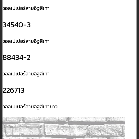
วอลเปเปอร์ลายอิฐสีเทา
34540-3
วอลเปเปอร์ลายอิฐสีเทา
88434-2
วอลเปเปอร์ลายอิฐสีเทา
226713
วอลเปเปอร์ลายอิฐสีเทาขาว