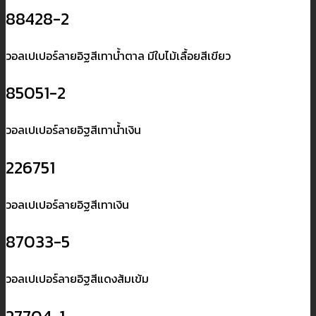
88428-2
วอลเปเปอร์ลายอิฐสีเทาน้ำตาล มีใบไม้เลื้อยสีเขียว
85051-2
วอลเปเปอร์ลายอิฐสีเทาน้ำเงิน
226751
วอลเปเปอร์ลายอิฐสีเทาเงิน
87033-5
วอลเปเปอร์ลายอิฐสีแดงส้มเข้ม