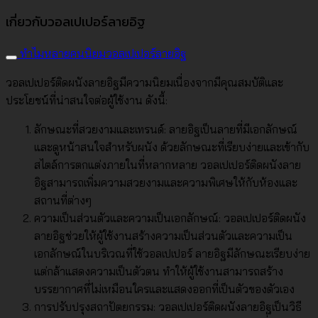
เกี่ยวกับวอลเปเปอร์ลายอิฐ
ทำไมหลายคนนิยมวอลเปเปอร์ลายอิฐ
วอลเปเปอร์ติดผนังลายอิฐมีความนิยมเนื่องจากมีคุณสมบัติและ
ประโยชน์ที่น่าสนใจต่อผู้ใช้งาน ดังนี้:
ลักษณะที่สวยงามและเทรนด์: ลายอิฐเป็นลายที่มีเอกลักษณ์
และดูหน้าสนใจสำหรับผนัง ด้วยลักษณะที่เรียบง่ายและเข้ากับ
สไตล์การตกแต่งภายในที่หลากหลาย วอลเปเปอร์ติดผนังลาย
อิฐสามารถเพิ่มความสวยงามและความพิเศษให้กับห้องและ
สถานที่ต่างๆ
ความเป็นส่วนตัวและความเป็นเอกลักษณ์: วอลเปเปอร์ติดผนัง
ลายอิฐช่วยให้ผู้ใช้งานสร้างความเป็นส่วนตัวและความเป็น
เอกลักษณ์ในบริเวณที่ใช้วอลเปเปอร์ ลายอิฐมีลักษณะเรียบง่าย
แต่กล้าแสดงความเป็นตัวตน ทำให้ผู้ใช้งานสามารถสร้าง
บรรยากาศที่ไม่เหมือนใครและแสดงออกที่เป็นตัวของตัวเอง
การปรับปรุงสถาปัตยกรรม: วอลเปเปอร์ติดผนังลายอิฐเป็นวิธี