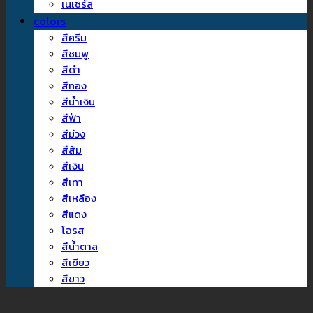
เนเชรัล
colors
สีครีม
สีชมพู
สีดำ
สีทอง
สีน้ำเงิน
สีฟ้า
สีม่วง
สีส้ม
สีเงิน
สีเทา
สีเหลือง
สีแดง
โอรส
สีน้ำตาล
สีเขียว
สีขาว