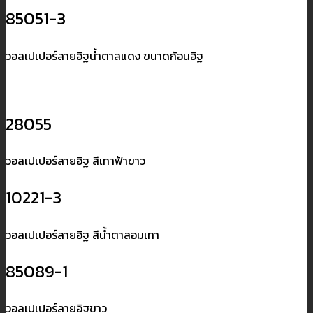
85051-3
วอลเปเปอร์ลายอิฐน้ำตาลแดง ขนาดก้อนอิฐ
28055
วอลเปเปอร์ลายอิฐ สีเทาฟ้าขาว
10221-3
วอลเปเปอร์ลายอิฐ สีน้ำตาลอมเทา
85089-1
วอลเปเปอร์ลายอิฐขาว