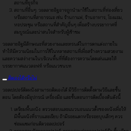
สถานที่ธุรกิจ
สถานที่อื่นๆ: วอลลายอิฐอาจถูกนำมาใช้ในสถานที่ท่องเที่ยว
หรือสถานที่สาธารณะ เช่น ร้านกาแฟ, ร้านอาหาร, โรงแรม,
หอประชุม หรือสถานที่สำคัญอื่นๆ เพื่อสร้างบรรยากาศที่
สมบูรณ์และน่าสนใจสำหรับผู้เข้าชม
วอลลายอิฐมีลักษณะที่สวยงามและเทรนด์ในการตกแต่งภายใน
ทำให้มีความนิยมในการใช้ในหลายสถานที่เพื่อสร้างความสวยงาม
และความสง่างามในบริเวนพื้นที่ที่ต้องการความโดดเด่นและให้
บรรยากาศแนวลอฟท์ หรือแนวชนบท
ติดเองได้หรือไม่
วอลเปเปอร์ติดผนังสามารถติดเองได้ มีวิธีการติดตั้งตามวิธีและขั้น
ตอน โดยต้องมีอุปกรณ์ เครื่องมือ และขั้นตอนการติดเบื้องต้นดังนี้
เตรียมพื้นผนัง: ตรวจสอบและแนวนอนแนวตั้งของผนังเพื่อให้
มีพื้นผนังที่ราบและเรียบ ถ้ามีรอยแตกหรือรอยบุบเล็กๆ ควร
ซ่อมแซมก่อนติดวอลเปเปอร์