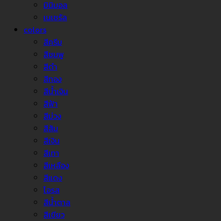
มินิมอล
เนเชรัล
colors
สีครีม
สีชมพู
สีดำ
สีทอง
สีน้ำเงิน
สีฟ้า
สีม่วง
สีส้ม
สีเงิน
สีเทา
สีเหลือง
สีแดง
โอรส
สีน้ำตาล
สีเขียว