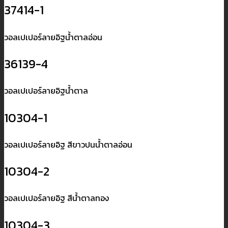
37414-1
วอลเปเปอร์ลายอิฐน้ำตาลอ่อน
36139-4
วอลเปเปอร์ลายอิฐน้ำตาล
10304-1
วอลเปเปอร์ลายอิฐ สีขาวปนน้ำตาลอ่อน
10304-2
วอลเปเปอร์ลายอิฐ สีน้ำตาลทอง
10304-3