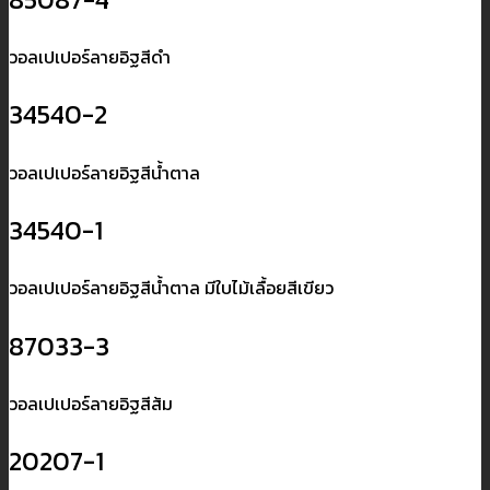
วอลเปเปอร์ลายอิฐสีดำ
34540-2
วอลเปเปอร์ลายอิฐสีน้ำตาล
34540-1
วอลเปเปอร์ลายอิฐสีน้ำตาล มีใบไม้เลื้อยสีเขียว
87033-3
วอลเปเปอร์ลายอิฐสีส้ม
20207-1