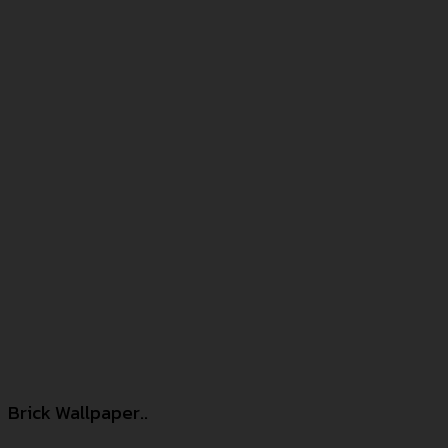
Brick Wallpaper..