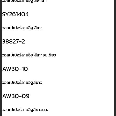
วอลเปเปอร์ลายอิฐ สีฟ้าเทา
SY261404
วอลเปเปอร์ลายอิฐ สีเทา
38827-2
วอลเปเปอร์ลายอิฐ สีเทาอมเขียว
AW30-10
วอลเปเปอร์ลายอิฐสีขาว
AW30-09
วอลเปเปอร์ลายอิฐสีขาวนวล