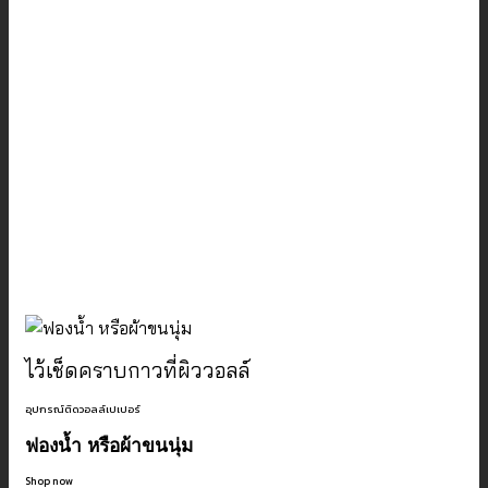
ไว้เช็ดคราบกาวที่ผิววอลล์
อุปกรณ์ติดวอลล์เปเปอร์
ฟองน้ำ หรือผ้าขนนุ่ม
Shop now