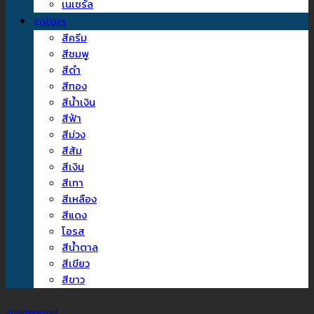
เนเชรัล
colors
สีครีม
สีชมพู
สีดำ
สีทอง
สีน้ำเงิน
สีฟ้า
สีม่วง
สีส้ม
สีเงิน
สีเทา
สีเหลือง
สีแดง
โอรส
สีน้ำตาล
สีเขียว
สีขาว
Uncategorized