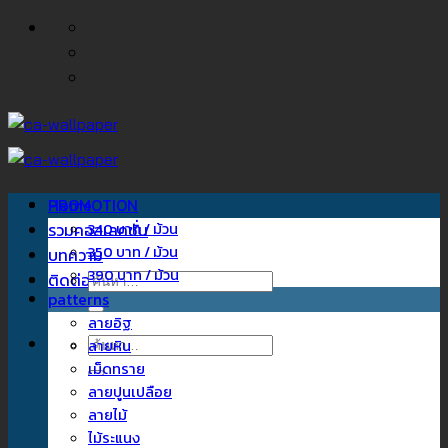
ข้าม
ไป
ยัง
เนื้อหา
Home
PROMOTION
รวมคอลเลคชั่น
340 บาท / ม้วน
350 บาท / ม้วน
บทความ
390 บาท / ม้วน
ติดต่อเรา
ค้นหา:
patterns
ลายอิฐ
ค้นหา:
ลายหิน
เม็ดทราย
ลายปูนเปลือย
ลายไม้
ไม้ระแนง