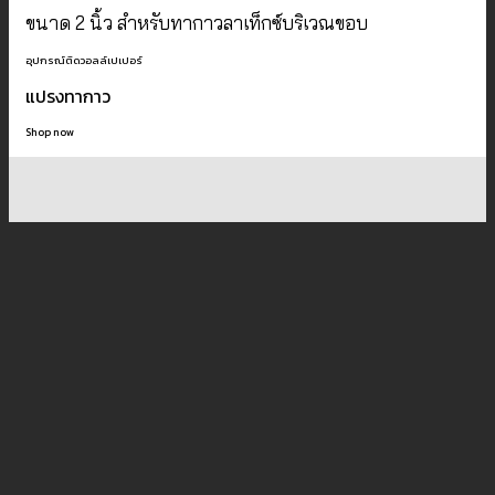
ขนาด 2 นิ้ว สำหรับทากาวลาเท็กซ์บริเวณขอบ
อุปกรณ์ติดวอลล์เปเปอร์
แปรงทากาว
Shop now