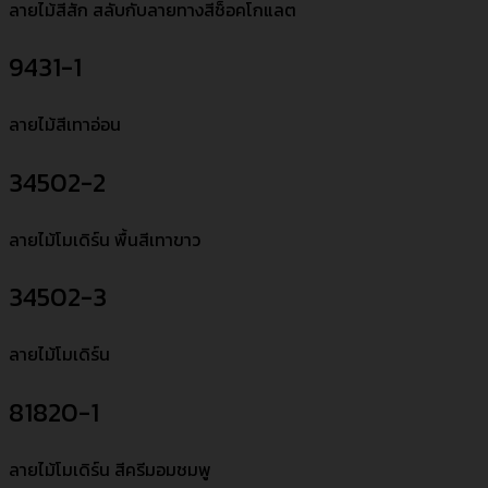
ลายไม้สีสัก สลับกับลายทางสีช็อคโกแลต
9431-1
ลายไม้สีเทาอ่อน
34502-2
ลายไม้โมเดิร์น พื้นสีเทาขาว
34502-3
ลายไม้โมเดิร์น
81820-1
ลายไม้โมเดิร์น สีครีมอมชมพู