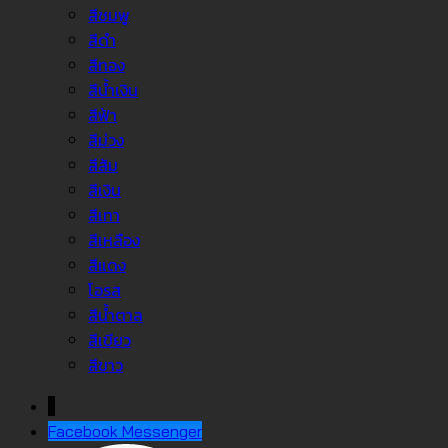
สีชมพู
สีดำ
สีทอง
สีน้ำเงิน
สีฟ้า
สีม่วง
สีส้ม
สีเงิน
สีเทา
สีเหลือง
สีแดง
โอรส
สีน้ำตาล
สีเขียว
สีขาว
↓
Facebook Messenger