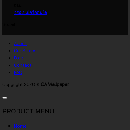
ราคา
กว้าง
เห็น
เม.ย.
บน
เกาหลี
ไม่มี
วอลเปเปอร์คอนโด
วอลเปเปอร์
ความ
Socail
บ้าน
เห็น
บน
สไตล์
วอลเปเปอร์
ต่างๆ
About
คอน
Our Stores
โด
Blog
Contact
FAQ
Copyright 2026 ©
CA Wallpaper.
PRODUCT MENU
Home