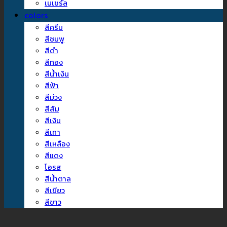
เนเชรัล
colors
สีครีม
สีชมพู
สีดำ
สีทอง
สีน้ำเงิน
สีฟ้า
สีม่วง
สีส้ม
สีเงิน
สีเทา
สีเหลือง
สีแดง
โอรส
สีน้ำตาล
สีเขียว
สีขาว