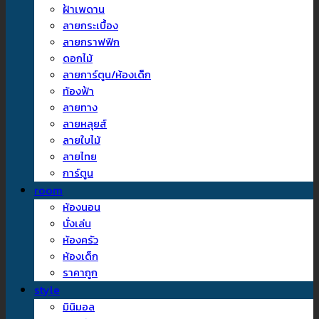
ฝ้าเพดาน
ลายกระเบื้อง
ลายกราฟฟิก
ดอกไม้
ลายการ์ตูน/ห้องเด็ก
ท้องฟ้า
ลายทาง
ลายหลุยส์
ลายใบไม้
ลายไทย
การ์ตูน
room
ห้องนอน
นั่งเล่น
ห้องครัว
ห้องเด็ก
ราคาถูก
style
มินิมอล