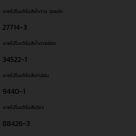
ลายไม้โมเดิร์นสีน้ำตาล วอลนัท
27714-3
ลายไม้โมเดิร์นสีน้ำตาลอ่อน
34522-1
ลายไม้โมเดิร์นสีเทาอ่อน
9440-1
ลายไม้โมเดิร์นสีเขียว
88426-3