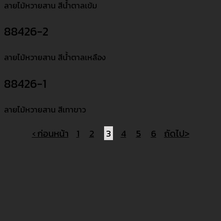
ลายไม้หวายสาน สีน้ำตาลเข้ม
88426-2
ลายไม้หวายสาน สีน้ำตาลเหลือง
88426-1
ลายไม้หวายสาน สีเทาขาว
‹ ก่อนหน้า
1
2
3
4
5
6
ถัดไป>