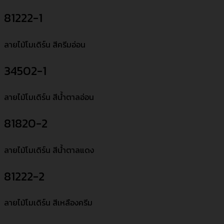
81222-1
ลายไม้โมเดิร์น สีครีมอ่อน
34502-1
ลายไม้โมเดิร์น สีน้ำตาลอ่อน
81820-2
ลายไม้โมเดิร์น สีน้ำตาลแดง
81222-2
ลายไม้โมเดิร์น สีเหลืองครีม