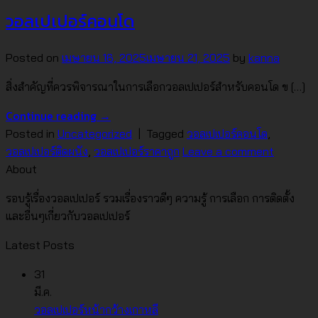
วอลเปเปอร์คอนโด
Posted on
เมษายน 16, 2025
เมษายน 21, 2025
by
kanna
สิ่งสำคัญที่ควรพิจารณาในการเลือกวอลเปเปอร์สำหรับคอนโด ข […]
Continue reading
→
Posted in
Uncategorized
|
Tagged
วอลเปเปอร์คอนโด
,
วอลเปเปอร์ติดผนัง
,
วอลเปเปอร์ราคาถูก
Leave a comment
About
รอบรู้เรื่องวอลเปเปอร์ รวมเรื่องราวดีๆ ความรู้ การเลือก การติดตั้ง
และอื่นๆเกี่ยวกับวอลเปเปอร์
Latest Posts
31
มี.ค.
ไม่มี
วอลเปเปอร์หน้ากว้างเกาหลี