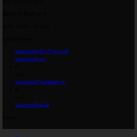
โทร. 098 505 8673
เปิดบริการ จันทร์-เสาร์
ทุกวัน 09:00 - 18:00 น.
Latest News
ไม่มี
วอลเปเปอร์หน้ากว้างเกาหลี
ไม่มี
ความ
วอลเปเปอร์ราคา
ความ
เห็น
21
บน
เห็น
เม.ย.
บน
วอลเปเปอร์
ไม่มี
วอลเปเปอร์บ้านสไตล์ต่างๆ
วอลเปเปอร์
หน้า
ความ
16
ราคา
กว้าง
เห็น
เม.ย.
บน
เกาหลี
ไม่มี
วอลเปเปอร์คอนโด
วอลเปเปอร์
ความ
Socail
บ้าน
เห็น
บน
สไตล์
วอลเปเปอร์
ต่างๆ