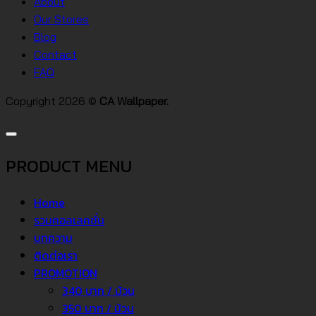
About
คอน
Our Stores
โด
Blog
Contact
FAQ
Copyright 2026 ©
CA Wallpaper.
PRODUCT MENU
Home
รวมคอลเลคชั่น
บทความ
ติดต่อเรา
PROMOTION
340 บาท / ม้วน
350 บาท / ม้วน