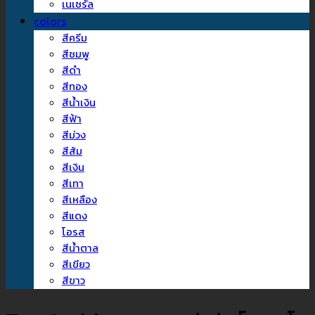
เนเชรัล
colors
สีครีม
สีชมพู
สีดำ
สีทอง
สีน้ำเงิน
สีฟ้า
สีม่วง
สีส้ม
สีเงิน
สีเทา
สีเหลือง
สีแดง
โอรส
สีน้ำตาล
สีเขียว
สีขาว