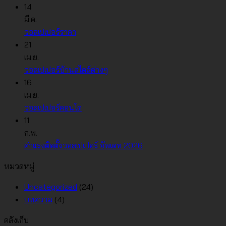
ความ
14
เห็น
มี.ค.
บน
ไม่มี
วอลเปเปอร์ราคา
วอลเปเปอร์
ความ
21
หน้า
เห็น
เม.ย.
บน
กว้าง
ไม่มี
วอลเปเปอร์บ้านสไตล์ต่างๆ
วอลเปเปอร์
เกาหลี
ความ
16
ราคา
เห็น
เม.ย.
บน
ไม่มี
วอลเปเปอร์คอนโด
วอลเปเปอร์
ความ
11
บ้าน
เห็น
ก.พ.
บน
สไตล์
ไม่มี
ค่าแรงติดตั้งวอลเปเปอร์ อัพเดท 2026
วอลเปเปอร์
ต่างๆ
ความ
หมวดหมู่
คอน
เห็น
โด
บน
Uncategorized
(24)
ค่าแรง
บทความ
(4)
ติด
คลังเก็บ
ตั้ง