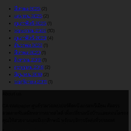
วอลเปเปอร์
มีนาคม 2026
(2)
อัพเดท
เมษายน 2025
(2)
2026
กุมภาพันธ์ 2025
(1)
พฤษภาคม 2024
(10)
กุมภาพันธ์ 2023
(4)
ธันวาคม 2022
(1)
มีนาคม 2020
(1)
สิงหาคม 2019
(1)
กรกฎาคม 2019
(2)
มิถุนายน 2019
(2)
พฤศจิกายน 2015
(1)
About us
CA Wallpaper ศูนย์รวมวอลเปเปอร์ติดผนังเกรดพรีเมียม คัดสรร
ลวดลายทันสมัยหลากหลายสไตล์ เพื่อเปลี่ยนผนังบ้านและคอนโดของ
คุณให้สวยงามและมีเอกลักษณ์ พร้อมบริการจัดส่งทั่วประเทศ