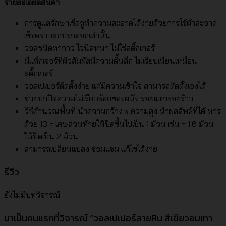
รายละเอียดสินค้า
การดูแลรักษาเช็ดถูทำความสะอาดได้ง่ายด้วยการใช้ผ้าสะอาด
เช็ดคราบสกปรกออกเท่านั้น
วอลชนิดทากาว ไวนิลหนา ไม่ใช่สติ๊กเกอร์
มีแท็กเจอร์ที่ผิวสัมผัสมีความตื้นลึก ไม่เรียบเนียนเหมือน
สติ๊กเกอร์
วอลเปเปอร์ติดตั้งง่าย แค่มีความเข้าใจ สามารถติดตั้งเองได้
ช่วยปกปิดความไม่เรียบร้อยของผนัง รอยแตกรอยร้าว
วิธีคำนวณพื้นที่ นำความกว้าง x ความสูง นำผลลัพธ์ที่ได้ หาร
ด้วย 13 = เศษส่วนท้ายให้ปัดขึ้นไปเป็น 1 ม้วน เช่น = 1.6 ม้วน
ให้ปัดเป็น 2 ม้วน
สามารถเปลี่ยนแปลง ซ่อมแซม แก้ไขได้ง่าย
รีวิว
ยังไม่มีบทวิจารณ์
มาเป็นคนแรกที่วิจารณ์ “วอลเปเปอร์ลายหิน สีเขียวอมเทา