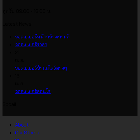
ทุกวัน 09:00 - 18:00 น.
Latest News
ไม่มี
วอลเปเปอร์หน้ากว้างเกาหลี
ไม่มี
ความ
วอลเปเปอร์ราคา
ความ
เห็น
21
บน
เห็น
เม.ย.
บน
วอลเปเปอร์
ไม่มี
วอลเปเปอร์บ้านสไตล์ต่างๆ
วอลเปเปอร์
หน้า
ความ
16
ราคา
กว้าง
เห็น
เม.ย.
บน
เกาหลี
ไม่มี
วอลเปเปอร์คอนโด
วอลเปเปอร์
ความ
Socail
บ้าน
เห็น
บน
สไตล์
วอลเปเปอร์
ต่างๆ
About
คอน
Our Stores
โด