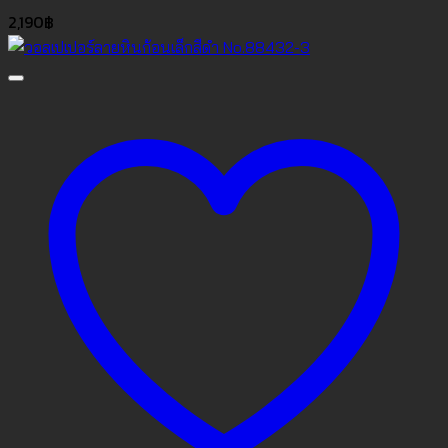
2,190
฿