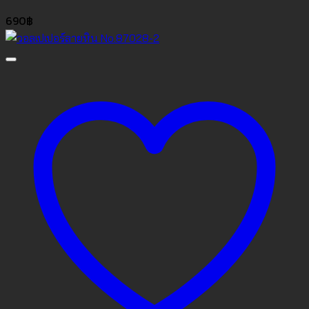
690
฿