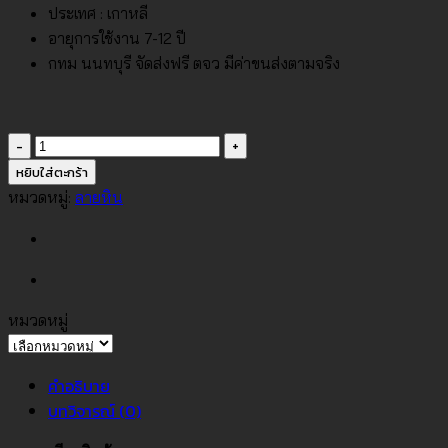
ประเทศ : เกาหลี
อายุการใช้งาน 7-12 ปี
กทม นนทบุรี จัดส่งฟรี ตจว มีค่าขนส่งตามจริง
จำนวน
วอลเปเปอร์
หยิบใส่ตะกร้า
ลาย
หมวดหมู่:
ลายหิน
หิน
สี
เขียว
อม
เทา
หมวดหมู่
หมวด
No.61052-
หมู่
2
คำอธิบาย
ชิ้น
บทวิจารณ์ (0)