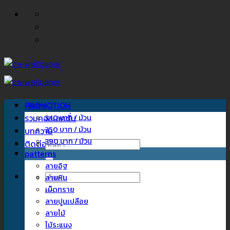
ข้าม
ไป
ยัง
เนื้อหา
Home
PROMOTION
รวมคอลเลคชั่น
340 บาท / ม้วน
350 บาท / ม้วน
บทความ
390 บาท / ม้วน
ติดต่อเรา
ค้นหา:
patterns
ลายอิฐ
ค้นหา:
ลายหิน
เม็ดทราย
ลายปูนเปลือย
ลายไม้
ไม้ระแนง