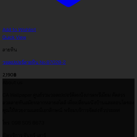
Add to Wishlist
Quick View
ลายหิน
วอลเปเปอร์ลายหิน No.87028-2
2,190
฿
About us
CA Wallpaper ศูนย์รวมวอลเปเปอร์ติดผนังเกรดพรีเมียม คัดสรร
ลวดลายทันสมัยหลากหลายสไตล์ เพื่อเปลี่ยนผนังบ้านและคอนโดของ
คุณให้สวยงามและมีเอกลักษณ์ พร้อมบริการจัดส่งทั่วประเทศ
โทร. 098 505 8673
เปิดบริการ จันทร์-เสาร์