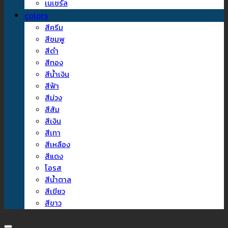
เนเชรัล
colors
สีครีม
สีชมพู
สีดำ
สีทอง
สีน้ำเงิน
สีฟ้า
สีม่วง
สีส้ม
สีเงิน
สีเทา
สีเหลือง
สีแดง
โอรส
สีน้ำตาล
สีเขียว
สีขาว