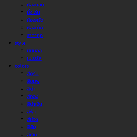
ห้องนอน
นั่งเล่น
ห้องครัว
ห้องเด็ก
ราคาถูก
style
มินิมอล
เนเชรัล
colors
สีครีม
สีชมพู
สีดำ
สีทอง
สีน้ำเงิน
สีฟ้า
สีม่วง
สีส้ม
สีเงิน