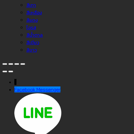
สีเทา
สีเหลือง
สีแดง
โอรส
สีน้ำตาล
สีเขียว
สีขาว
↓
Facebook Messenger