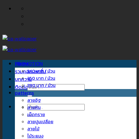
ข้าม
ไป
ยัง
เนื้อหา
Home
PROMOTION
รวมคอลเลคชั่น
340 บาท / ม้วน
350 บาท / ม้วน
บทความ
390 บาท / ม้วน
ติดต่อเรา
ค้นหา:
patterns
ลายอิฐ
ค้นหา:
ลายหิน
เม็ดทราย
ลายปูนเปลือย
ลายไม้
ไม้ระแนง