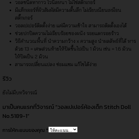
วอลชนิดทากาว ไวนิลหนา ไม่ใช่สติ๊กเกอร์
มีแท็กเจอร์ที่ผิวสัมผัสมีความตื้นลึก ไม่เรียบเนียนเหมือน
สติ๊กเกอร์
วอลเปเปอร์ติดตั้งง่าย แค่มีความเข้าใจ สามารถติดตั้งเองได้
ช่วยปกปิดความไม่เรียบร้อยของผนัง รอยแตกรอยร้าว
วิธีคำนวณพื้นที่ นำความกว้าง x ความสูง นำผลลัพธ์ที่ได้ หาร
ด้วย 13 = เศษส่วนท้ายให้ปัดขึ้นไปเป็น 1 ม้วน เช่น = 1.6 ม้วน
ให้ปัดเป็น 2 ม้วน
สามารถเปลี่ยนแปลง ซ่อมแซม แก้ไขได้ง่าย
รีวิว
ยังไม่มีบทวิจารณ์
มาเป็นคนแรกที่วิจารณ์ “วอลเปเปอร์ห้องเด็ก Stitch Doll
No.5189-1”
การให้คะแนนของคุณ
*