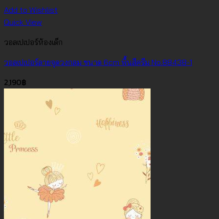
Add to Wishlist
Quick View
วอลเปเปอร์ห้องเด็ก
วอลเปเปอร์ลายจุดวงกลม ขนาด 6cm พื้นสีครีม No.88438-1
2,190
฿