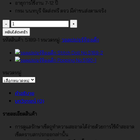
อายุการใช้งาน 7-12 ปี
กทม นนทบุรี จัดส่งฟรี ตจว มีค่าขนส่งตามจริง
จำนวน
วอลเปเปอร์
หยิบใส่ตะกร้า
ห้อง
รหัสสินค้า:
5189-1
หมวดหมู่:
วอลเปเปอร์ห้องเด็ก
เด็ก
Stitch
Doll
No.5189-
หมวดหมู่
1
หมวด
ชิ้น
หมู่
คำอธิบาย
บทวิจารณ์ (0)
รายละเอียดสินค้า
การดูแลรักษาเช็ดถูทำความสะอาดได้ง่ายด้วยการใช้ผ้าสะอาด
เช็ดคราบสกปรกออกเท่านั้น