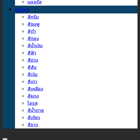
เนเชรัล
colors
สีครีม
สีชมพู
สีดำ
สีทอง
สีน้ำเงิน
สีฟ้า
สีม่วง
สีส้ม
สีเงิน
สีเทา
สีเหลือง
สีแดง
โอรส
สีน้ำตาล
สีเขียว
สีขาว