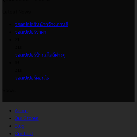
Latest News
ไม่มี
วอลเปเปอร์หน้ากว้างเกาหลี
ไม่มี
ความ
วอลเปเปอร์ราคา
ความ
เห็น
21
บน
เห็น
เม.ย.
บน
วอลเปเปอร์
ไม่มี
วอลเปเปอร์บ้านสไตล์ต่างๆ
วอลเปเปอร์
หน้า
ความ
16
ราคา
กว้าง
เห็น
เม.ย.
บน
เกาหลี
ไม่มี
วอลเปเปอร์คอนโด
วอลเปเปอร์
ความ
Socail
บ้าน
เห็น
บน
สไตล์
วอลเปเปอร์
ต่างๆ
About
คอน
Our Stores
โด
Blog
Contact