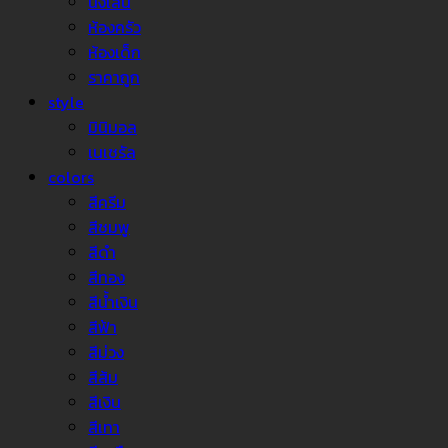
นั่งเล่น
ห้องครัว
ห้องเด็ก
ราคาถูก
style
มินิมอล
เนเชรัล
colors
สีครีม
สีชมพู
สีดำ
สีทอง
สีน้ำเงิน
สีฟ้า
สีม่วง
สีส้ม
สีเงิน
สีเทา