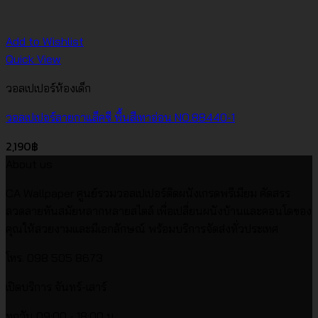
Add to Wishlist
Quick View
วอลเปเปอร์ห้องเด็ก
วอลเปเปอร์ลายกาแล็คซี พื้นสีเทาอ่อน NO.88440-1
2,190
฿
About us
CA Wallpaper ศูนย์รวมวอลเปเปอร์ติดผนังเกรดพรีเมียม คัดสรร
ลวดลายทันสมัยหลากหลายสไตล์ เพื่อเปลี่ยนผนังบ้านและคอนโดของ
คุณให้สวยงามและมีเอกลักษณ์ พร้อมบริการจัดส่งทั่วประเทศ
โทร. 098 505 8673
เปิดบริการ จันทร์-เสาร์
ทุกวัน 09:00 - 18:00 น.