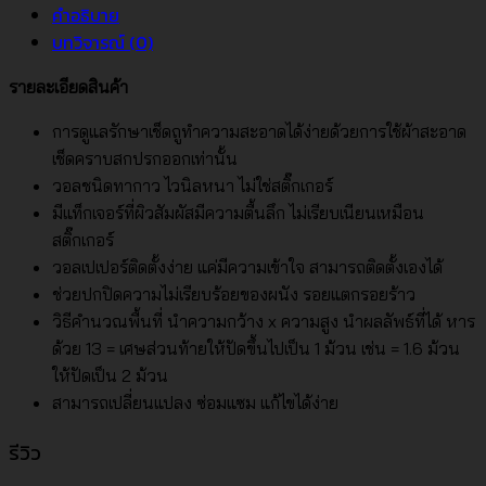
คำอธิบาย
บทวิจารณ์ (0)
รายละเอียดสินค้า
การดูแลรักษาเช็ดถูทำความสะอาดได้ง่ายด้วยการใช้ผ้าสะอาด
เช็ดคราบสกปรกออกเท่านั้น
วอลชนิดทากาว ไวนิลหนา ไม่ใช่สติ๊กเกอร์
มีแท็กเจอร์ที่ผิวสัมผัสมีความตื้นลึก ไม่เรียบเนียนเหมือน
สติ๊กเกอร์
วอลเปเปอร์ติดตั้งง่าย แค่มีความเข้าใจ สามารถติดตั้งเองได้
ช่วยปกปิดความไม่เรียบร้อยของผนัง รอยแตกรอยร้าว
วิธีคำนวณพื้นที่ นำความกว้าง x ความสูง นำผลลัพธ์ที่ได้ หาร
ด้วย 13 = เศษส่วนท้ายให้ปัดขึ้นไปเป็น 1 ม้วน เช่น = 1.6 ม้วน
ให้ปัดเป็น 2 ม้วน
สามารถเปลี่ยนแปลง ซ่อมแซม แก้ไขได้ง่าย
รีวิว