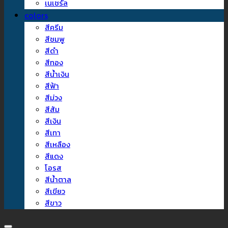
เนเชรัล
colors
สีครีม
สีชมพู
สีดำ
สีทอง
สีน้ำเงิน
สีฟ้า
สีม่วง
สีส้ม
สีเงิน
สีเทา
สีเหลือง
สีแดง
โอรส
สีน้ำตาล
สีเขียว
สีขาว