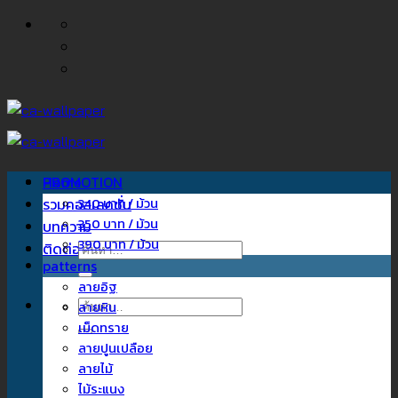
ข้าม
ไป
ยัง
เนื้อหา
Home
PROMOTION
รวมคอลเลคชั่น
340 บาท / ม้วน
350 บาท / ม้วน
บทความ
390 บาท / ม้วน
ติดต่อเรา
ค้นหา:
patterns
ลายอิฐ
ค้นหา:
ลายหิน
เม็ดทราย
ลายปูนเปลือย
ลายไม้
ไม้ระแนง