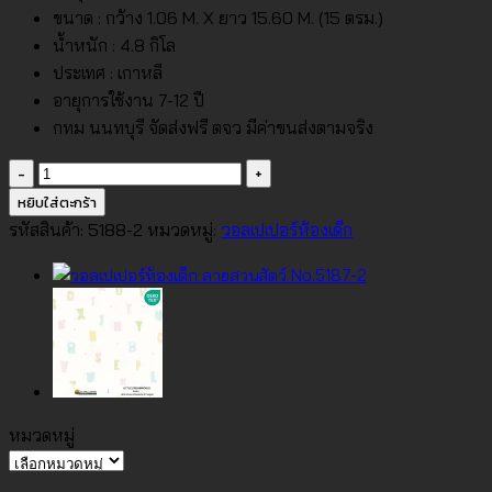
ขนาด : กว้าง 1.06 M. X ยาว 15.60 M. (15 ตรม.)
น้ำหนัก : 4.8 กิโล
ประเทศ : เกาหลี
อายุการใช้งาน 7-12 ปี
กทม นนทบุรี จัดส่งฟรี ตจว มีค่าขนส่งตามจริง
จำนวน
วอลเปเปอร์
หยิบใส่ตะกร้า
ห้อง
รหัสสินค้า:
5188-2
หมวดหมู่:
วอลเปเปอร์ห้องเด็ก
เด็ก
ลาย
ตัว
หนังสือ
Witty
No.5188-
2
หมวดหมู่
ชิ้น
หมวด
หมู่