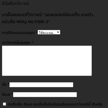
ยังไม่มีบทวิจารณ์
มาเป็นคนแรกที่วิจารณ์ “วอลเปเปอร์ห้องเด็ก ลายตัว
หนังสือ Witty No.5188-2”
การให้คะแนนของคุณ
*
บทวิจารณ์ของคุณ
*
ชื่อ
*
อีเมล
*
บันทึกชื่อ, อีเมล และชื่อเว็บไซต์ของฉันบนเบราว์เซอร์นี้ สำหรับ