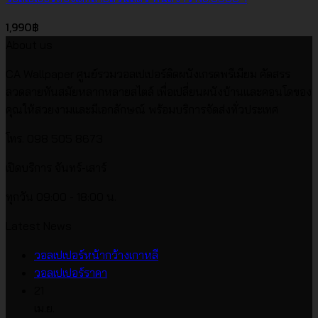
1,990
฿
About us
CA Wallpaper ศูนย์รวมวอลเปเปอร์ติดผนังเกรดพรีเมียม คัดสรร
ลวดลายทันสมัยหลากหลายสไตล์ เพื่อเปลี่ยนผนังบ้านและคอนโดของ
คุณให้สวยงามและมีเอกลักษณ์ พร้อมบริการจัดส่งทั่วประเทศ
โทร. 098 505 8673
เปิดบริการ จันทร์-เสาร์
ทุกวัน 09:00 - 18:00 น.
Latest News
ไม่มี
วอลเปเปอร์หน้ากว้างเกาหลี
ไม่มี
ความ
วอลเปเปอร์ราคา
ความ
เห็น
21
บน
เห็น
เม.ย.