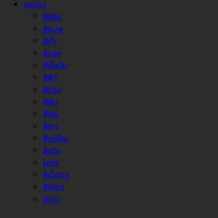
colors
สีครีม
สีชมพู
สีดำ
สีทอง
สีน้ำเงิน
สีฟ้า
สีม่วง
สีส้ม
สีเงิน
สีเทา
สีเหลือง
สีแดง
โอรส
สีน้ำตาล
สีเขียว
สีขาว