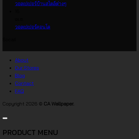
บน
วอลเปเปอร์
ไม่มี
วอลเปเปอร์บ้านสไตล์ต่างๆ
วอลเปเปอร์
หน้า
ความ
16
ราคา
กว้าง
เห็น
เม.ย.
บน
เกาหลี
ไม่มี
วอลเปเปอร์คอนโด
วอลเปเปอร์
ความ
Socail
บ้าน
เห็น
บน
สไตล์
วอลเปเปอร์
ต่างๆ
About
คอน
Our Stores
โด
Blog
Contact
FAQ
Copyright 2026 ©
CA Wallpaper.
PRODUCT MENU