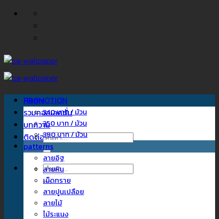
ข้าม
ไป
ยัง
เนื้อหา
Home
PROMOTION
รวมคอลเลคชั่น
340 บาท / ม้วน
350 บาท / ม้วน
บทความ
390 บาท / ม้วน
ติดต่อเรา
ค้นหา:
patterns
ลายอิฐ
ค้นหา:
ลายหิน
เม็ดทราย
ลายปูนเปลือย
ลายไม้
ไม้ระแนง