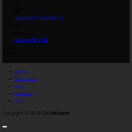
ความ
เห็น
21
บน
เห็น
เม.ย.
บน
วอลเปเปอร์
ไม่มี
วอลเปเปอร์บ้านสไตล์ต่างๆ
วอลเปเปอร์
หน้า
ความ
16
ราคา
กว้าง
เห็น
เม.ย.
บน
เกาหลี
ไม่มี
วอลเปเปอร์คอนโด
วอลเปเปอร์
ความ
Socail
บ้าน
เห็น
บน
สไตล์
วอลเปเปอร์
ต่างๆ
About
คอน
Our Stores
โด
Blog
Contact
FAQ
Copyright 2026 ©
CA Wallpaper.