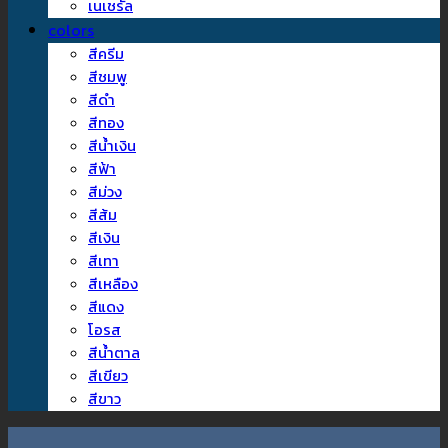
เนเชรัล
colors
สีครีม
สีชมพู
สีดำ
สีทอง
สีน้ำเงิน
สีฟ้า
สีม่วง
สีส้ม
สีเงิน
สีเทา
สีเหลือง
สีแดง
โอรส
สีน้ำตาล
สีเขียว
สีขาว