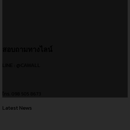
สอบถามทางไลน์
LINE : @CAWALL
โ่ทร. 098 505 8673
Latest News