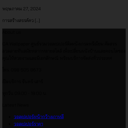
พฤษภาคม 27, 2024
การสร้างสรรค์คว [...]
About us
CA Wallpaper ศูนย์รวมวอลเปเปอร์ติดผนังเกรดพรีเมียม คัดสรร
ลวดลายทันสมัยหลากหลายสไตล์ เพื่อเปลี่ยนผนังบ้านและคอนโดของ
คุณให้สวยงามและมีเอกลักษณ์ พร้อมบริการจัดส่งทั่วประเทศ
โทร. 098 505 8673
เปิดบริการ จันทร์-เสาร์
ทุกวัน 09:00 - 18:00 น.
Latest News
ไม่มี
วอลเปเปอร์หน้ากว้างเกาหลี
ไม่มี
ความ
วอลเปเปอร์ราคา