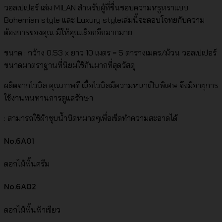
วอลเปเปอร์ เล่ม MILAN สำหรับผู้ที่ชื่นชอบความหรูหราแบบ
Bohemian style และ Luxury styleเล่มนี้จะตอบโจทยกับความ
ต้องการของคุณ มีให้คุณเลือกอีกมากมาย
ขนาด : กว้าง 0.53 x ยาว 10 เมตร = 5 ตารางเมตร/ม้วน วอลเปเปอร์
ขนาดมาตราฐานที่นิยมใช้กันมากที่สุดวัสดุ
ผลิตจากไวนิล คุณภาพดี เนื้อไวนิลมีความหนาเป็นพิเศษ จึงมีอายุการ
ใช้งานทนทานการดูแลรักษา
: สามารถใช้ผ้าชุบน้ำบิดหมาดๆเพื่อเช็ดทำความสะอาดได้
No.6A01
ดอกไม้พื้นครีม
No.6A02
ดอกไม้พื้นฟ้าเขียว