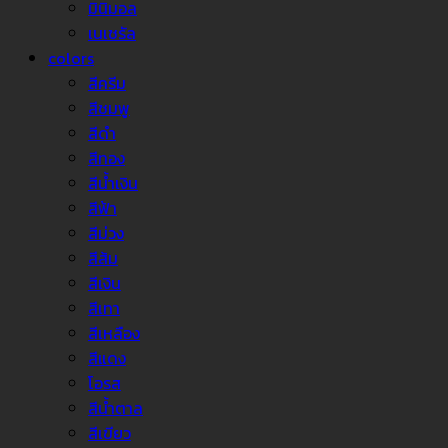
มินิมอล
เนเชรัล
colors
สีครีม
สีชมพู
สีดำ
สีทอง
สีน้ำเงิน
สีฟ้า
สีม่วง
สีส้ม
สีเงิน
สีเทา
สีเหลือง
สีแดง
โอรส
สีน้ำตาล
สีเขียว