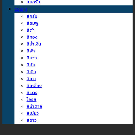
เนเชรัล
colors
สีครีม
สีชมพู
สีดำ
สีทอง
สีน้ำเงิน
สีฟ้า
สีม่วง
สีส้ม
สีเงิน
สีเทา
สีเหลือง
สีแดง
โอรส
สีน้ำตาล
สีเขียว
สีขาว