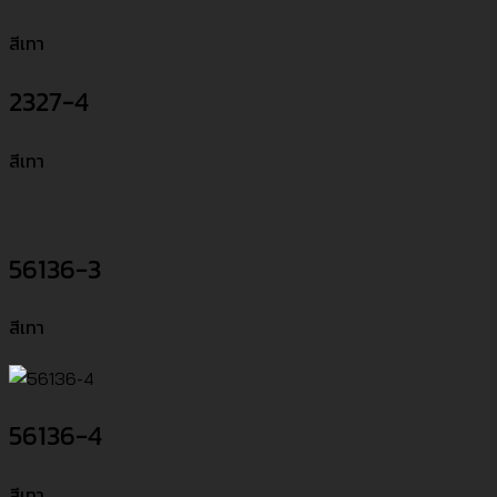
สีเทา
2327-4
สีเทา
56136-3
สีเทา
56136-4
สีเทา