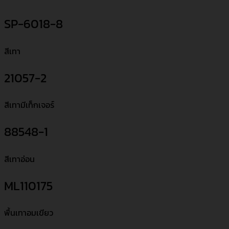
SP-6018-8
สีเทา
21057-2
สีเทามีเท็กเจอร์
88548-1
สีเทาอ่อน
ML110175
พื้นเทาอมเขียว