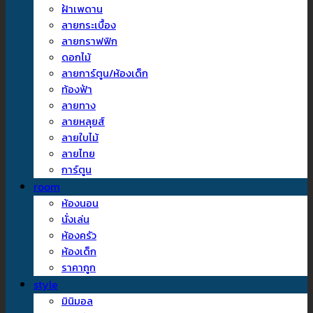
ฝ้าเพดาน
ลายกระเบื้อง
ลายกราฟฟิก
ดอกไม้
ลายการ์ตูน/ห้องเด็ก
ท้องฟ้า
ลายทาง
ลายหลุยส์
ลายใบไม้
ลายไทย
การ์ตูน
room
ห้องนอน
นั่งเล่น
ห้องครัว
ห้องเด็ก
ราคาถูก
style
มินิมอล