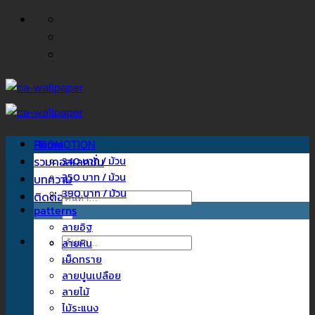
ข้าม
ไป
ยัง
เนื้อหา
Home
PROMOTION
รวมคอลเลคชั่น
340 บาท / ม้วน
350 บาท / ม้วน
บทความ
390 บาท / ม้วน
ติดต่อเรา
ค้นหา:
patterns
ลายอิฐ
ค้นหา:
ลายหิน
เม็ดทราย
ลายปูนเปลือย
ลายไม้
ไม้ระแนง