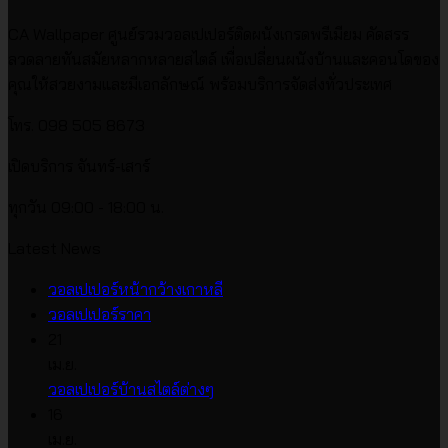
CA Wallpaper ศูนย์รวมวอลเปเปอร์ติดผนังเกรดพรีเมียม คัดสรร
ลวดลายทันสมัยหลากหลายสไตล์ เพื่อเปลี่ยนผนังบ้านและคอนโดของ
คุณให้สวยงามและมีเอกลักษณ์ พร้อมบริการจัดส่งทั่วประเทศ
โทร. 098 505 8673
เปิดบริการ จันทร์-เสาร์
ทุกวัน 09:00 - 18:00 น.
Latest News
ไม่มี
วอลเปเปอร์หน้ากว้างเกาหลี
ไม่มี
ความ
วอลเปเปอร์ราคา
ความ
เห็น
21
บน
เห็น
เม.ย.
บน
วอลเปเปอร์
ไม่มี
วอลเปเปอร์บ้านสไตล์ต่างๆ
วอลเปเปอร์
หน้า
ความ
16
ราคา
กว้าง
เห็น
เม.ย.