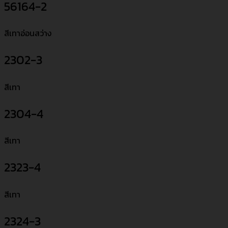
56164-2
สีเทาอ่อนสว่าง
2302-3
สีเทา
2304-4
สีเทา
2323-4
สีเทา
2324-3