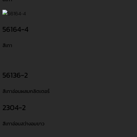
56164-4
สีเทา
56136-2
สีเทาอ่อนผสมกลิตเตอร์
2304-2
สีเทาอ่อนสว่างอมขาว