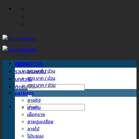
ข้าม
ไป
ยัง
เนื้อหา
Home
PROMOTION
รวมคอลเลคชั่น
340 บาท / ม้วน
350 บาท / ม้วน
บทความ
390 บาท / ม้วน
ติดต่อเรา
ค้นหา:
patterns
ลายอิฐ
ค้นหา:
ลายหิน
เม็ดทราย
ลายปูนเปลือย
ลายไม้
ไม้ระแนง