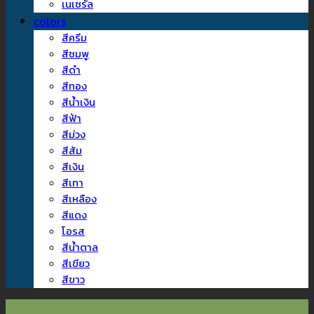
เนเชรัล
colors
สีครีม
สีชมพู
สีดำ
สีทอง
สีน้ำเงิน
สีฟ้า
สีม่วง
สีส้ม
สีเงิน
สีเทา
สีเหลือง
สีแดง
โอรส
สีน้ำตาล
สีเขียว
สีขาว