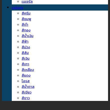
เนเชรัล
colors
สีครีม
สีชมพู
สีดำ
สีทอง
สีน้ำเงิน
สีฟ้า
สีม่วง
สีส้ม
สีเงิน
สีเทา
สีเหลือง
สีแดง
โอรส
สีน้ำตาล
สีเขียว
สีขาว