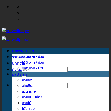
ข้าม
ไป
ยัง
เนื้อหา
Home
PROMOTION
รวมคอลเลคชั่น
340 บาท / ม้วน
350 บาท / ม้วน
บทความ
390 บาท / ม้วน
ติดต่อเรา
ค้นหา:
patterns
ลายอิฐ
ค้นหา:
ลายหิน
เม็ดทราย
ลายปูนเปลือย
ลายไม้
ไม้ระแนง